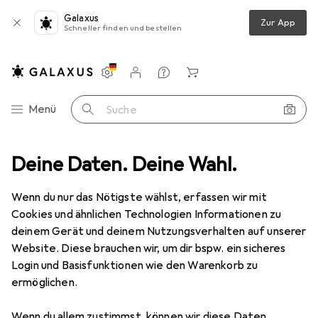
Galaxus
Zur App
Schneller finden und bestellen
Einstellungen
Kundenkonto
Vergleichslisten
Merklisten
Warenkorb
Navigation nach Kategorien
Menü
Suche
+ Telefonie
Deine Daten. Deine Wahl.
Headset Zubehör
Jabra Kopfpolster für BIZ 2400
Wenn du nur das Nötigste wählst, erfassen wir mit
Cookies und ähnlichen Technologien Informationen zu
6 Bilder
deinem Gerät und deinem Nutzungsverhalten auf unserer
Website. Diese brauchen wir, um dir bspw. ein sicheres
−5%
Login und Basisfunktionen wie den Warenkorb zu
ermöglichen.
EUR
42,02
statt
EUR
44,42
Jabra
Kopfpolster für BIZ 2400
Wenn du allem zustimmst, können wir diese Daten