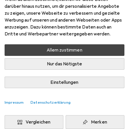
darüber hinaus nutzen, um dir personalisierte Angebote
Preis in EUR inkl. MwSt.
zu zeigen, unsere Webseite zu verbessern und gezielte
Werbung auf unseren und anderen Webseiten oder Apps
Schneller lieferbar
anzuzeigen. Dazu können bestimmte Daten auch an
Angebot für
EUR
66,64
Dritte und Werbepartner weitergegeben werden.
Marke
Bewertungen
Allem zustimmen
Mehr von Jabra
Nur das Nötigste
Zwischen Fr, 14.8. und Sa, 15.8. geliefert
6 Stück an Lager beim Lieferanten
Einstellungen
Lieferort angeben für genaue Lieferzeit
Impressum
Datenschutzerklärung
In den Warenkorb
Vergleichen
Merken