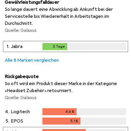
Gewährleistungsfalldauer
So lange dauert eine Abwicklung ab Ankunft bei der
Servicestelle bis Wiedererhalt in Arbeitstagen im
Durchschnitt.
Quelle: Galaxus
1.
Jabra
3
Tage
3
Tage
Alle 8 Marken vergleichen
Rückgabequote
So oft wird ein Produkt dieser Marke in der Kategorie
«Headset Zubehör» retourniert.
Quelle: Galaxus
4.
Logitech
4,6
%
4,6
%
5.
EPOS
5,1
%
5,1
%