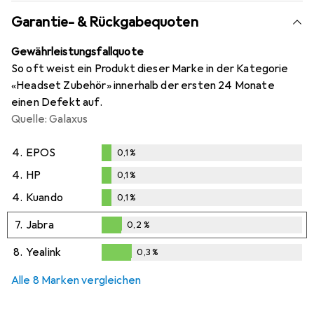
Garantie- & Rückgabequoten
Gewährleistungsfallquote
So oft weist ein Produkt dieser Marke in der Kategorie
«Headset Zubehör» innerhalb der ersten 24 Monate
einen Defekt auf.
Quelle: Galaxus
4.
EPOS
0,1
%
0,1
%
4.
HP
0,1
%
0,1
%
4.
Kuando
0,1
%
0,1
%
7.
Jabra
0,2
%
0,2
%
8.
Yealink
0,3
%
0,3
%
Alle 8 Marken vergleichen