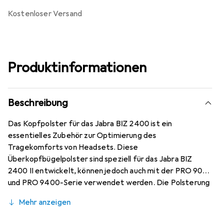
kostenloser Versand
Produktinformationen
Beschreibung
Das Kopfpolster für das Jabra BIZ 2400 ist ein
essentielles Zubehör zur Optimierung des
Tragekomforts von Headsets. Diese
Überkopfbügelpolster sind speziell für das Jabra BIZ
2400 II entwickelt, können jedoch auch mit der PRO 900-
und PRO 9400-Serie verwendet werden. Die Polsterung
sorgt für eine angenehme Passform und reduziert den
Mehr anzeigen
Druck auf den Kopf während längerer Nutzung. Die
Verpackungseinheit enthält fünf Stück, was eine