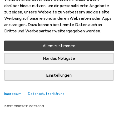
Preis in EUR inkl. MwSt.
darüber hinaus nutzen, um dir personalisierte Angebote
zu zeigen, unsere Webseite zu verbessern und gezielte
Marke
Bewertungen
Werbung auf unseren und anderen Webseiten oder Apps
Mehr von Kaiser
9
anzuzeigen. Dazu können bestimmte Daten auch an
Fototechnik
Dritte und Werbepartner weitergegeben werden.
Allem zustimmen
Zwischen Di, 11.8. und Mi, 12.8. geliefert
Nur 3 Stück an Lager beim Lieferanten
Nur das Nötigste
Lieferort angeben für genaue Lieferzeit
Einstellungen
In den Warenkorb
Vergleichen
Merken
Impressum
Datenschutzerklärung
kostenloser Versand