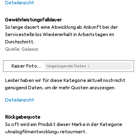
Detailansicht
Gewährleistungsfalldauer
So lange dauert eine Abwicklung ab Ankunft bei der
Servicestelle bis Wiedererhalt in Arbeitstagen im
Durchschnitt.
Quelle: Galaxus
i
Kaiser Fototechnik
Ungenügende Daten
i
i
i
Ungenügende Daten
Ungenügende Daten
Ungenügende Daten
Leider haben wir für diese Kategorie aktuell noch nicht
genügend Daten, um dir mehr Quoten anzuzeigen.
Detailansicht
Rückgabequote
So oft wird ein Produkt dieser Marke in der Kategorie
«Analogfilmentwicklung» retourniert.