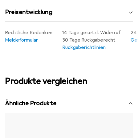
Grundplatte betragen etwa 400 x 25 x 500 mm, und die
Preisentwicklung
Höhe der Führungssäule beträgt etwa 76 cm. Die
Tragfähigkeit beträgt maximal 1,5 kg.
Rechtliche Bedenken
14 Tage gesetzl. Widerruf
24 
Meldeformular
30 Tage Rückgaberecht
Gew
Rückgaberichtlinien
Produkte vergleichen
Ähnliche Produkte