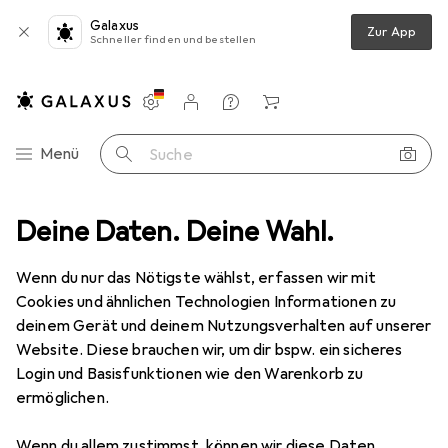
Galaxus
Zur App
Schneller finden und bestellen
Einstellungen
Kundenkonto
Vergleichslisten
Merklisten
Warenkorb
Navigation nach Kategorien
Menü
Suche
logfilmentwicklung
Deine Daten. Deine Wahl.
Kaiser Fototechnik Kaiser Reprostativ RS 2 XA
Wenn du nur das Nötigste wählst, erfassen wir mit
Cookies und ähnlichen Technologien Informationen zu
6 Bilder
deinem Gerät und deinem Nutzungsverhalten auf unserer
Website. Diese brauchen wir, um dir bspw. ein sicheres
EUR
274,99
Login und Basisfunktionen wie den Warenkorb zu
Kaiser Fototechnik
Kaiser Reprostativ
ermöglichen.
RS 2 XA
Wenn du allem zustimmst, können wir diese Daten