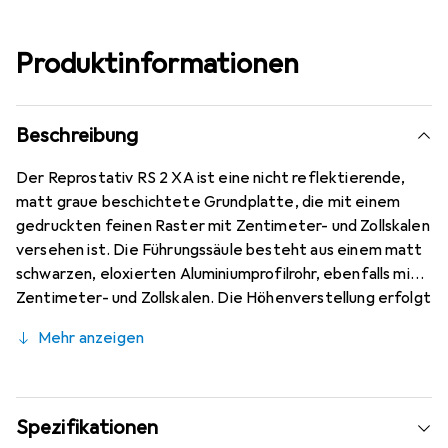
Produktinformationen
Beschreibung
Der Reprostativ RS 2 XA ist eine nicht reflektierende,
matt graue beschichtete Grundplatte, die mit einem
gedruckten feinen Raster mit Zentimeter- und Zollskalen
versehen ist. Die Führungssäule besteht aus einem matt
schwarzen, eloxierten Aluminiumprofilrohr, ebenfalls mit
Zentimeter- und Zollskalen. Die Höhenverstellung erfolgt
über einen Reibungsantrieb mit Kunststofflagern und
Mehr anzeigen
einer Handkurbel. Die Säule kann um 180 Grad gedreht
montiert werden. Der Kameraarm ist horizontal
verstellbar, um den Abstand zur Führungssäule zu ändern,
mit einem Einstellbereich von etwa 7 cm. Er verfügt über
Spezifikationen
ein Anschlussgewinde von B 1/4. Die Abmessungen der