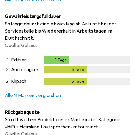
Gewährleistungsfalldauer
So lange dauert eine Abwicklung ab Ankunft bei der
Servicestelle bis Wiedererhalt in Arbeitstagen im
Durchschnitt.
Quelle: Galaxus
1.
Edifier
3
Tage
3
Tage
2.
Audioengine
5
Tage
5
Tage
2.
Klipsch
5
Tage
5
Tage
Alle 11 Marken vergleichen
Rückgabequote
So oft wird ein Produkt dieser Marke in der Kategorie
«HiFi + Heimkino Lautsprecher» retourniert.
Quelle: Galaxus