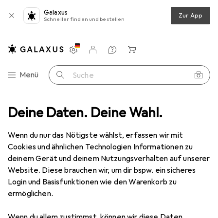
Galaxus
Zur App
Schneller finden und bestellen
Einstellungen
Kundenkonto
Vergleichslisten
Merklisten
Warenkorb
Navigation nach Kategorien
Menü
Suche
Heimkino Sound
Deine Daten. Deine Wahl.
HiFi + Heimkino Lautsprecher
Klipsch RC-64 III
Wenn du nur das Nötigste wählst, erfassen wir mit
Cookies und ähnlichen Technologien Informationen zu
7 Bilder
deinem Gerät und deinem Nutzungsverhalten auf unserer
Website. Diese brauchen wir, um dir bspw. ein sicheres
EUR
1899,–
Login und Basisfunktionen wie den Warenkorb zu
Klipsch
RC-64 III
ermöglichen.
1 Stk.
Wenn du allem zustimmst, können wir diese Daten