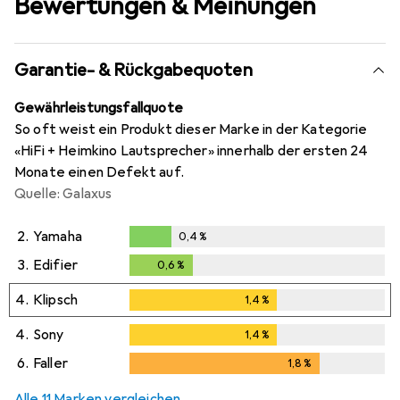
Bewertungen & Meinungen
Garantie- & Rückgabequoten
Gewährleistungsfallquote
So oft weist ein Produkt dieser Marke in der Kategorie
«HiFi + Heimkino Lautsprecher» innerhalb der ersten 24
Monate einen Defekt auf.
Quelle: Galaxus
2.
Yamaha
0,4
%
0,4
%
3.
Edifier
0,6
%
0,6
%
4.
Klipsch
1,4
%
1,4
%
4.
Sony
1,4
%
1,4
%
6.
Faller
1,8
%
1,8
%
Alle 11 Marken vergleichen