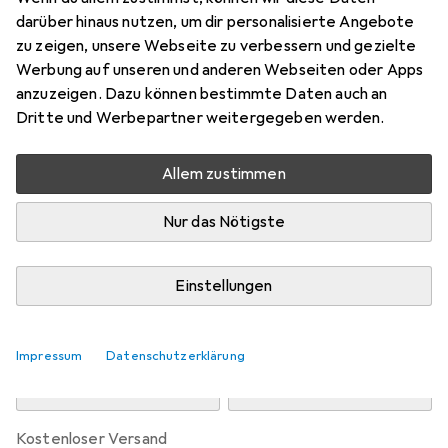
Preis in EUR inkl. MwSt.
darüber hinaus nutzen, um dir personalisierte Angebote
zu zeigen, unsere Webseite zu verbessern und gezielte
Marke
Bewertungen
Werbung auf unseren und anderen Webseiten oder Apps
Mehr von Klipsch
anzuzeigen. Dazu können bestimmte Daten auch an
Dritte und Werbepartner weitergegeben werden.
Zwischen Mi, 12.8. und Fr, 14.8. geliefert
Allem zustimmen
Nur 1 Stück an Lager beim Drittanbieter
Lieferort angeben für genaue Lieferzeit
Nur das Nötigste
i
Angebot von
Mediadeal GmbH
DE
Einstellungen
In den Warenkorb
Impressum
Datenschutzerklärung
Vergleichen
Merken
kostenloser Versand