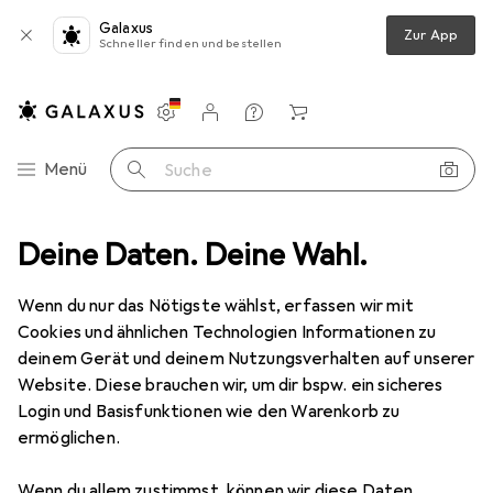
Galaxus
Zur App
Schneller finden und bestellen
Einstellungen
Kundenkonto
Vergleichslisten
Merklisten
Warenkorb
Navigation nach Kategorien
Menü
Suche
Netzwerkadapter
Deine Daten. Deine Wahl.
PoE Injector
Konftel Netzteil PoE Injektor
Wenn du nur das Nötigste wählst, erfassen wir mit
Cookies und ähnlichen Technologien Informationen zu
1 Bild
deinem Gerät und deinem Nutzungsverhalten auf unserer
EUR
44,85
Website. Diese brauchen wir, um dir bspw. ein sicheres
Konftel
Netzteil PoE Injektor
Login und Basisfunktionen wie den Warenkorb zu
ermöglichen.
802.3af (PoE), 802.3at (PoE+)
Wenn du allem zustimmst, können wir diese Daten
Preis in EUR inkl. MwSt.