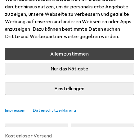
darüber hinaus nutzen, um dir personalisierte Angebote
zu zeigen, unsere Webseite zu verbessern und gezielte
Schneller lieferbar
Werbung auf unseren und anderen Webseiten oder Apps
Angebot für
EUR
56,53
anzuzeigen. Dazu können bestimmte Daten auch an
Dritte und Werbepartner weitergegeben werden.
Marke
Bewertungen
Mehr von Konftel
Allem zustimmen
Zwischen Di, 11.8. und Do, 13.8. geliefert
Nur das Nötigste
5 Stück an Lager beim Lieferanten
Lieferort angeben für genaue Lieferzeit
Einstellungen
In den Warenkorb
Impressum
Datenschutzerklärung
Vergleichen
Merken
kostenloser Versand