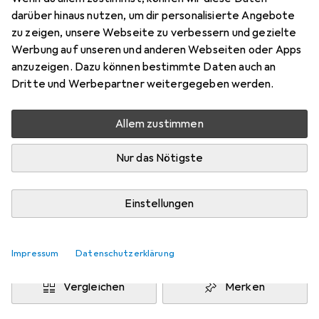
1 Stk.
darüber hinaus nutzen, um dir personalisierte Angebote
Preis in EUR inkl. MwSt.
zu zeigen, unsere Webseite zu verbessern und gezielte
Werbung auf unseren und anderen Webseiten oder Apps
Marke
Bewertungen
anzuzeigen. Dazu können bestimmte Daten auch an
Mehr von Lavoce
Dritte und Werbepartner weitergegeben werden.
Allem zustimmen
Zwischen Do, 20.8. und Do, 27.8. geliefert
8 Stück an Lager beim Lieferanten
Nur das Nötigste
Benachrichtigen, wenn schneller verfügbar
Einstellungen
Lieferort angeben für genaue Lieferzeit
In den Warenkorb
Impressum
Datenschutzerklärung
Vergleichen
Merken