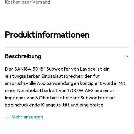
kostenloser Versand
Produktinformationen
Beschreibung
Der SAN184.50 18" Subwoofer von Lavoce ist ein
leistungsstarker Einbaulautsprecher, der für
anspruchsvolle Audioanwendungen konzipiert wurde. Mit
einer Nennbelastbarkeit von 1700 W AES und einer
Impedanz von 8 Ohm bietet dieser Subwoofer eine
beeindruckende Klangqualität und eine breite
Frequenzwiedergabe von 30 bis 1000 Hz. Das italienische
Mehr anzeigen
Entwicklungsteam hinter diesem Produkt bringt
umfangreiche Erfahrung und Fachwissen in die Gestaltung
und Herstellung ein, was sich in der hohen Qualität und