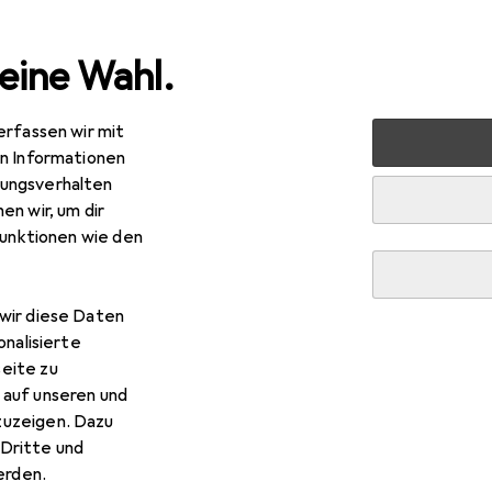
eine Wahl.
erfassen wir mit
 Multimedia
Foto + Video
Objektive + Filter
Objektiv
en Informationen
ungsverhalten
en wir, um dir
funktionen wie den
wir diese Daten
onalisierte
eite zu
 auf unseren und
zuzeigen. Dazu
Dritte und
rden.