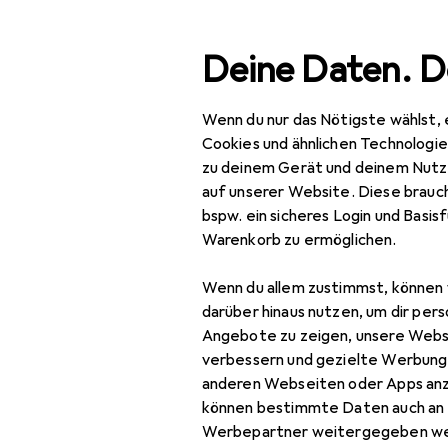
Suche
Deine Daten. D
Wenn du nur das Nötigste wählst, 
Navigation nach Kategorien
Gesamtsortiment
IT +
Gesamtsortiment
Cookies und ähnlichen Technologi
zu deinem Gerät und deinem Nutz
IT + Multimedia
auf unserer Website. Diese brauch
bspw. ein sicheres Login und Basis
Foto + Video
Warenkorb zu ermöglichen.
Objektive + Filter
Wenn du allem zustimmst, können 
Gegenlichtblende
darüber hinaus nutzen, um dir pers
Angebote zu zeigen, unsere Webs
Kameratasche
verbessern und gezielte Werbung
anderen Webseiten oder Apps an
Objektiv
können bestimmte Daten auch an 
Objektivadapter
Werbepartner weitergegeben we