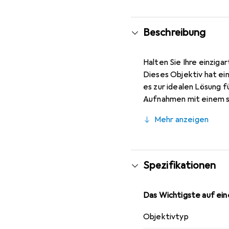
Beschreibung
Halten Sie Ihre einzig
Dieses Objektiv hat ei
es zur idealen Lösung f
Aufnahmen mit einem sc
des Betrachters und er
Mehr anzeigen
lebensverändernde fot
Möglichkeiten, die Wel
Naheinstellgrenze von 
Spezifikationen
Das Wichtigste auf eine
Objektivtyp