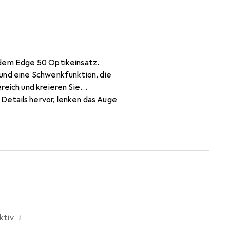
 dem Edge 50 Optikeinsatz.
 und eine Schwenkfunktion, die
reich und kreieren Sie
Details hervor, lenken das Auge
nstellungen. Erleben Sie
d entdecken Sie zahllose
etet zudem eine besonders kurze
i
ktiv