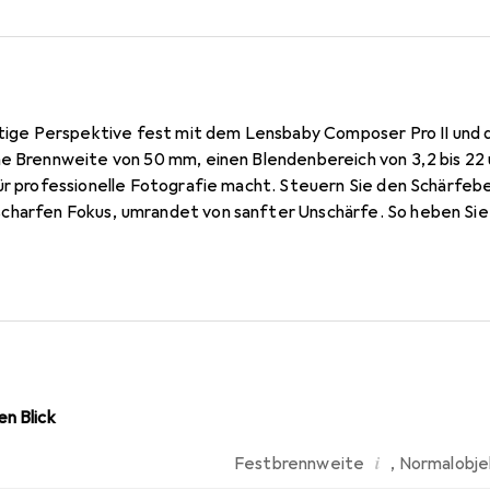
artige Perspektive fest mit dem Lensbaby Composer Pro II und
ne Brennweite von 50 mm, einen Blendenbereich von 3,2 bis 22
ür professionelle Fotografie macht. Steuern Sie den Schärfebe
harfen Fokus, umrandet von sanfter Unschärfe. So heben Sie 
zählen eine einzigartige Geschichte durch selektive Schärfeei
ografische Momente mit dem Lensbaby Optic Swap System un
t auf eine neue Weise zu sehen. Der Edge 50 Optikeinsatz bi
nur etwa 20 cm.
n Blick
i
Festbrennweite
,
Normalobje