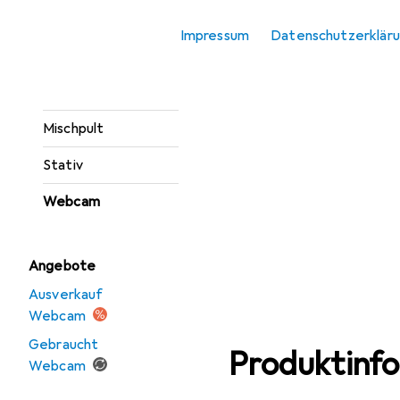
Hintergrundsystem
Impressum
Datenschutzerklär
Mikrofon
Mikrofonständer
Mischpult
Stativ
Webcam
Angebote
Ausverkauf
Webcam
Gebraucht
Produktinf
Webcam