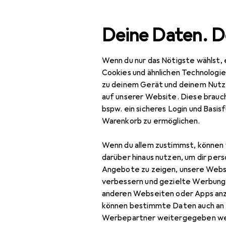
Suche
Deine Daten. D
Wenn du nur das Nötigste wählst, 
Navigation nach Kategorien
Gesamtsortiment
IT +
Gesamtsortiment
Cookies und ähnlichen Technologi
zu deinem Gerät und deinem Nutz
IT + Multimedia
auf unserer Website. Diese brauch
bspw. ein sicheres Login und Basis
Gaming + VR
Warenkorb zu ermöglichen.
Streaming
Wenn du allem zustimmst, können 
Sound + Video
darüber hinaus nutzen, um dir pers
Angebote zu zeigen, unsere Webs
Audio Interface
verbessern und gezielte Werbung
anderen Webseiten oder Apps an
Game Recorder
können bestimmte Daten auch an 
Gaming Headset
Werbepartner weitergegeben we