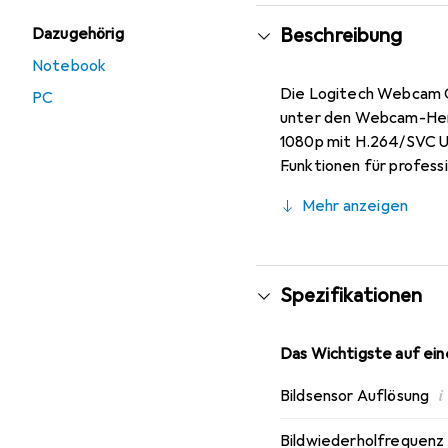
Beschreibung
Dazugehörig
Notebook
Die Logitech Webcam C
PC
unter den Webcam-Hers
1080p mit H.264/SVC UV
Funktionen für profes
pro Sekunde auf und er
Mehr anzeigen
bieten eine glasklare Bi
Spezifikationen
Das Wichtigste auf eine
i
Bildsensor Auflösung
Bildwiederholfrequenz