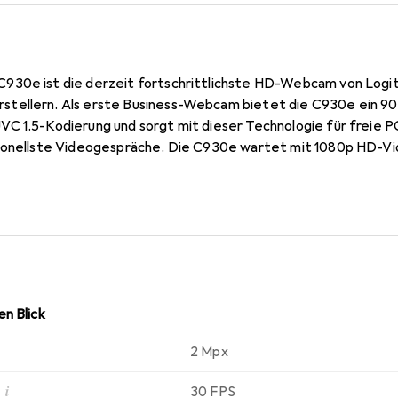
930e ist die derzeit fortschrittlichste HD-Webcam von Logi
tellern. Als erste Business-Webcam bietet die C930e ein 90-
C 1.5-Kodierung und sorgt mit dieser Technologie für freie 
sionellste Videogespräche. Die C930e wartet mit 1080p HD-V
möglicht so lebensechte Qualität. Die RightLight 2-Technologie
ldqualität, selbst bei schlechten Lichtverhältnissen.
n Blick
2 Mpx
i
30 FPS