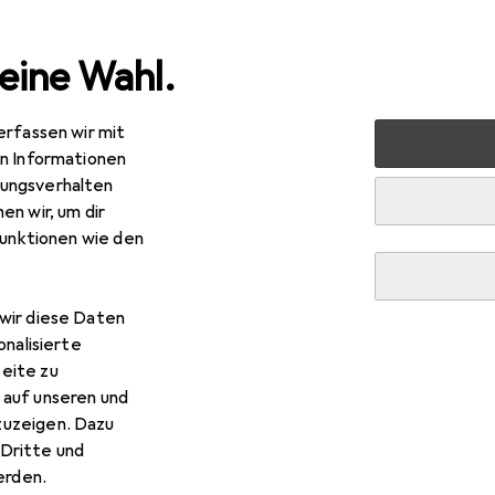
eine Wahl.
erfassen wir mit
 Multimedia
Gaming + VR
Streaming
Sound + Video
en Informationen
ungsverhalten
en wir, um dir
funktionen wie den
wir diese Daten
onalisierte
eite zu
 auf unseren und
zuzeigen. Dazu
Dritte und
rden.