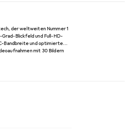
tech, der weltweiten Nummer 1
Grad-Blickfeld und Full-HD-
PC-Bandbreite und optimierte
ideoaufnahmen mit 30 Bildern
 und ein Carl Zeiss-Glasobjektiv