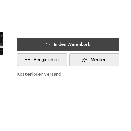
Mo, 10.8. geliefert
5 Stück an Lager
Lieferort angeben für genaue Lieferzeit
In den Warenkorb
Vergleichen
Merken
kostenloser Versand