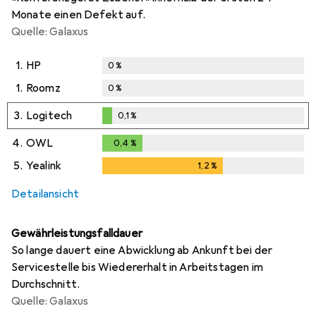
Monate einen Defekt auf.
Quelle: Galaxus
1.
HP
0
%
1.
Roomz
0
%
3.
Logitech
0,1
%
0,1
%
4.
OWL
0,4
%
0,4
%
5.
Yealink
1,2
%
1,2
%
Detailansicht
Gewährleistungsfalldauer
So lange dauert eine Abwicklung ab Ankunft bei der
Servicestelle bis Wiedererhalt in Arbeitstagen im
Durchschnitt.
Quelle: Galaxus