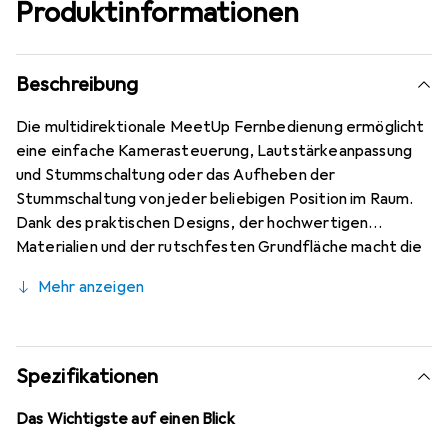
Produktinformationen
Beschreibung
Die multidirektionale MeetUp Fernbedienung ermöglicht
eine einfache Kamerasteuerung, Lautstärkeanpassung
und Stummschaltung oder das Aufheben der
Stummschaltung von jeder beliebigen Position im Raum.
Dank des praktischen Designs, der hochwertigen
Materialien und der rutschfesten Grundfläche macht die
MeetUp Fernbedienung sowohl auf dem Tisch als auch in
Mehr anzeigen
Ihrer Hand eine gute Figur.
Spezifikationen
Das Wichtigste auf einen Blick