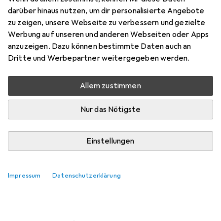
darüber hinaus nutzen, um dir personalisierte Angebote
Marke
Bewertungen
zu zeigen, unsere Webseite zu verbessern und gezielte
Mehr von Logitech
1
Werbung auf unseren und anderen Webseiten oder Apps
anzuzeigen. Dazu können bestimmte Daten auch an
Dritte und Werbepartner weitergegeben werden.
morgen geliefert
Nur 2 Stück an Lager beim Lieferanten
Allem zustimmen
Lieferort angeben für genaue Lieferzeit
Nur das Nötigste
In den Warenkorb
Einstellungen
Vergleichen
Merken
kostenloser Versand
Impressum
Datenschutzerklärung