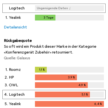
i
Logitech
Ungenügende Daten
1.
Yealink
3
Tage
3
Tage
i
i
i
Ungenügende Daten
Ungenügende Daten
Ungenügende Daten
Detailansicht
Rückgabequote
So oft wird ein Produkt dieser Marke in der Kategorie
«Konferenzgerät Zubehör» retourniert.
Quelle: Galaxus
1.
Roomz
1,1
%
1,1
%
2.
HP
3,9
%
3,9
%
3.
OWL
4,9
%
4,9
%
4.
Logitech
5,1
%
5,1
%
5.
Yealink
6,4
%