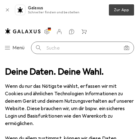
Galaxus
Zur App
Schneller finden und bestellen
Einstellungen
Kundenkonto
Vergleichslisten
Merklisten
Warenkorb
Navigation nach Kategorien
Menü
Suche
erenz + Telefonie
Deine Daten. Deine Wahl.
Konferenzgerät Zubehör
Logitech Meetup
Wenn du nur das Nötigste wählst, erfassen wir mit
Cookies und ähnlichen Technologien Informationen zu
4 Bilder
deinem Gerät und deinem Nutzungsverhalten auf unserer
Website. Diese brauchen wir, um dir bspw. ein sicheres
EUR
65,28
Login und Basisfunktionen wie den Warenkorb zu
Logitech
Meetup
ermöglichen.
Preis in EUR inkl. MwSt.
Wenn du allem zustimmst, können wir diese Daten