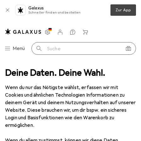
Galaxus
Zur App
Schneller finden und bestellen
Einstellungen
Kundenkonto
Vergleichslisten
Merklisten
Warenkorb
Navigation nach Kategorien
Menü
Suche
Audio
Deine Daten. Deine Wahl.
Tonstudio
MIDI Controller
M-Audio Oxygen 49 MKV
Wenn du nur das Nötigste wählst, erfassen wir mit
Cookies und ähnlichen Technologien Informationen zu
5 Bilder
deinem Gerät und deinem Nutzungsverhalten auf unserer
Website. Diese brauchen wir, um dir bspw. ein sicheres
EUR
139,–
Login und Basisfunktionen wie den Warenkorb zu
M-Audio
Oxygen 49 MKV
ermöglichen.
Keyboard
Wenn du allem zustimmst, können wir diese Daten