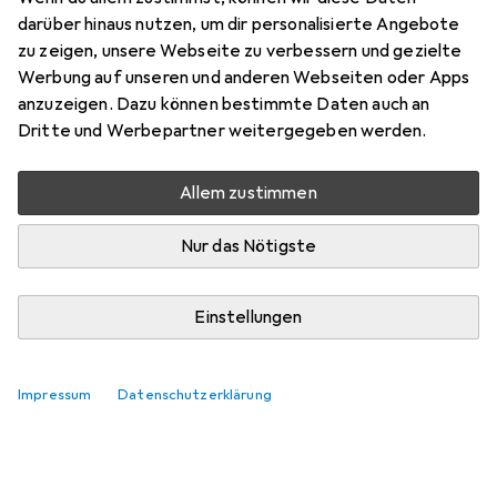
Preis in EUR inkl. MwSt.
darüber hinaus nutzen, um dir personalisierte Angebote
zu zeigen, unsere Webseite zu verbessern und gezielte
Bewertungen
Werbung auf unseren und anderen Webseiten oder Apps
3
anzuzeigen. Dazu können bestimmte Daten auch an
Dritte und Werbepartner weitergegeben werden.
Zwischen Mi, 12.8. und Fr, 14.8. geliefert
Allem zustimmen
9 Stück an Lager beim Lieferanten
Lieferort angeben für genaue Lieferzeit
Nur das Nötigste
In den Warenkorb
Einstellungen
Vergleichen
Merken
Impressum
Datenschutzerklärung
kostenloser Versand