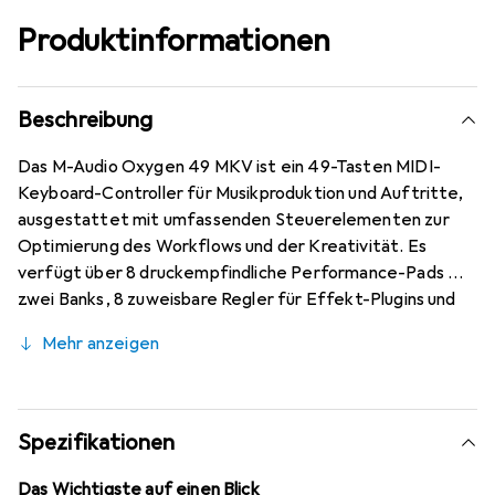
Produktinformationen
Beschreibung
Das M-Audio Oxygen 49 MKV ist ein 49-Tasten MIDI-
Keyboard-Controller für Musikproduktion und Auftritte,
ausgestattet mit umfassenden Steuerelementen zur
Optimierung des Workflows und der Kreativität. Es
verfügt über 8 druckempfindliche Performance-Pads mit
zwei Banks, 8 zuweisbare Regler für Effekt-Plugins und
virtuelle Instrumente sowie 9 zuweisbare Fader für
Mehr anzeigen
präzises Mischen. Wesentliche Funktionen sind der Smart
Scale Mode, der harmonisch korrekte Noten durch
Beschränkung auf ausgewählte Skalen unterstützt, und
der integrierte Arpeggiator mit Steuerungen für Typ,
Spezifikationen
Oktave, Gate und Swing zur rhythmischen Gestaltung von
Performances. Die Note Repeat-Funktion ermöglicht
Das Wichtigste auf einen Blick