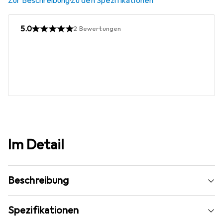
Zur Beschreibung
·
Zu den Spezifikationen
5.0
2
Bewertungen
Im Detail
Beschreibung
Spezifikationen