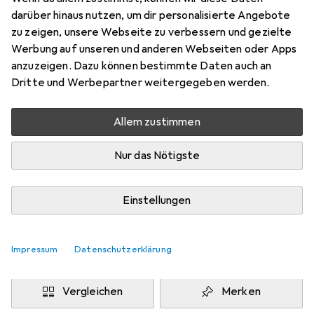
Stativ Schnellwechselplatte
darüber hinaus nutzen, um dir personalisierte Angebote
Preis in EUR inkl. MwSt.
zu zeigen, unsere Webseite zu verbessern und gezielte
Werbung auf unseren und anderen Webseiten oder Apps
Marke
Bewertungen
anzuzeigen. Dazu können bestimmte Daten auch an
Mehr von mantona
2
Dritte und Werbepartner weitergegeben werden.
Allem zustimmen
Zwischen Di, 11.8. und Do, 13.8. geliefert
Mehr als 10 Stück an Lager beim Drittanbieter
Nur das Nötigste
Lieferort angeben für genaue Lieferzeit
i
Angebot von
Einstellungen
Wiltec
DE
Impressum
Datenschutzerklärung
In den Warenkorb
Vergleichen
Merken