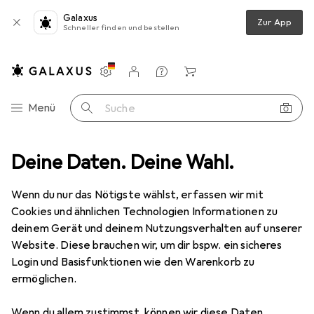
Galaxus
Zur App
Schneller finden und bestellen
Einstellungen
Kundenkonto
Vergleichslisten
Merklisten
Warenkorb
Navigation nach Kategorien
Menü
Suche
mbals
Deine Daten. Deine Wahl.
Stativ Zubehör
mantona Scout Schnellkupplungs- platte
Wenn du nur das Nötigste wählst, erfassen wir mit
Cookies und ähnlichen Technologien Informationen zu
8 Bilder
deinem Gerät und deinem Nutzungsverhalten auf unserer
Website. Diese brauchen wir, um dir bspw. ein sicheres
EUR
11,70
Login und Basisfunktionen wie den Warenkorb zu
mantona
Scout Schnellkupplungs-
ermöglichen.
platte
Wenn du allem zustimmst, können wir diese Daten