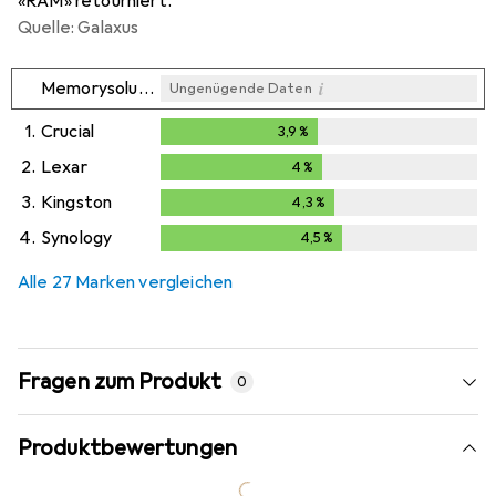
«RAM» retourniert.
Quelle: Galaxus
i
Memorysolution
Ungenügende Daten
1.
Crucial
3,9
%
3,9
%
2.
Lexar
4
%
4
%
3.
Kingston
4,3
%
4,3
%
4.
Synology
4,5
%
4,5
%
Alle 27 Marken vergleichen
Fragen zum Produkt
0
Produktbewertungen