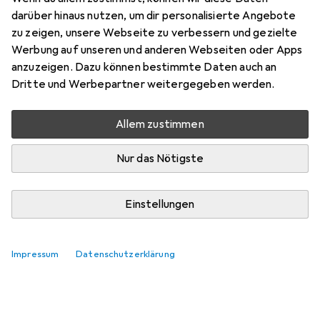
darüber hinaus nutzen, um dir personalisierte Angebote
zu zeigen, unsere Webseite zu verbessern und gezielte
Marke
Bewertungen
Werbung auf unseren und anderen Webseiten oder Apps
Mehr von
anzuzeigen. Dazu können bestimmte Daten auch an
Memorysolution
Dritte und Werbepartner weitergegeben werden.
Mi, 12.8. geliefert
Allem zustimmen
Mehr als 10 Stück an Lager beim Lieferanten
Nur das Nötigste
Lieferort angeben für genaue Lieferzeit
In den Warenkorb
Einstellungen
Vergleichen
Merken
Impressum
Datenschutzerklärung
kostenloser Versand