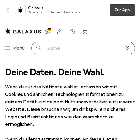
Galaxus
Zur App
Schneller finden und bestellen
Einstellungen
Kundenkonto
Vergleichslisten
Merklisten
Warenkorb
Navigation nach Kategorien
Menü
Suche
dia
Deine Daten. Deine Wahl.
PC Komponenten
RAM
Memorysolution MMG2511/8GB
Wenn du nur das Nötigste wählst, erfassen wir mit
Cookies und ähnlichen Technologien Informationen zu
1 Bild
deinem Gerät und deinem Nutzungsverhalten auf unserer
EUR
55,05
Website. Diese brauchen wir, um dir bspw. ein sicheres
Memorysolution
MMG2511/8GB
Login und Basisfunktionen wie den Warenkorb zu
ermöglichen.
1 x 8GB, 1600 MHz, DDR3-RAM, SO-DIMM
Wenn du allem zustimmst, können wir diese Daten
Preis in EUR inkl. MwSt.