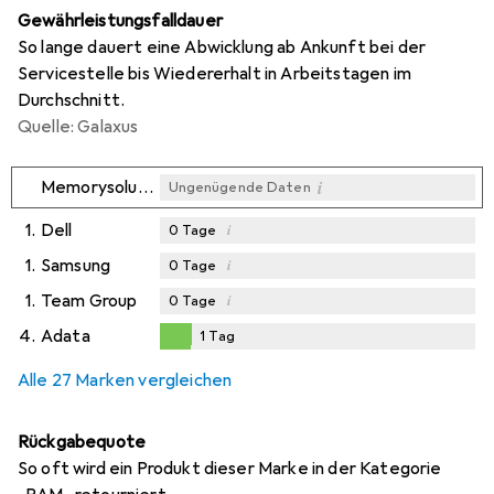
Gewährleistungsfalldauer
So lange dauert eine Abwicklung ab Ankunft bei der
Servicestelle bis Wiedererhalt in Arbeitstagen im
Durchschnitt.
Quelle: Galaxus
i
Memorysolution
Ungenügende Daten
1.
Dell
i
0
Tage
1.
Samsung
i
0
Tage
1.
Team Group
i
0
Tage
4.
Adata
1
Tag
1
Tag
Alle 27 Marken vergleichen
Rückgabequote
So oft wird ein Produkt dieser Marke in der Kategorie