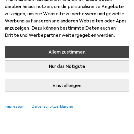
Preis in EUR inkl. MwSt.
darüber hinaus nutzen, um dir personalisierte Angebote
zu zeigen, unsere Webseite zu verbessern und gezielte
Marke
Bewertungen
Werbung auf unseren und anderen Webseiten oder Apps
Mehr von Metz Connect
anzuzeigen. Dazu können bestimmte Daten auch an
Dritte und Werbepartner weitergegeben werden.
Zwischen Fr, 7.8. und Mo, 10.8. geliefert
Allem zustimmen
Nur 2 Stück an Lager beim Lieferanten
Lieferort angeben für genaue Lieferzeit
Nur das Nötigste
In den Warenkorb
Einstellungen
Vergleichen
Merken
Impressum
Datenschutzerklärung
kostenloser Versand