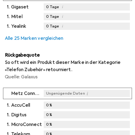
1.
Gigaset
i
0
Tage
1.
Mitel
i
0
Tage
1.
Yealink
i
0
Tage
i
Ungenügende Daten
Alle 25 Marken vergleichen
Rückgabequote
So oft wird ein Produkt dieser Marke in der Kategorie
«Telefon Zubehör» retourniert.
Quelle: Galaxus
i
Metz Connect
Ungenügende Daten
1.
AccuCell
0
%
1.
Digitus
0
%
1.
MicroConnect
0
%
1.
Telekom
0
%