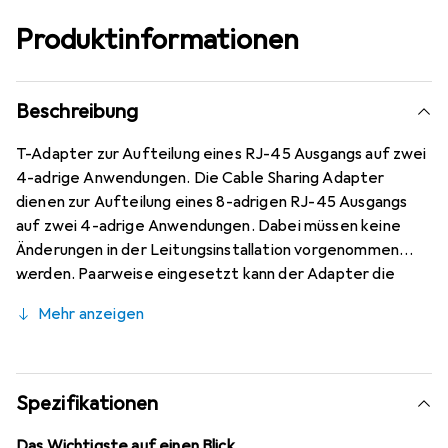
Produktinformationen
Beschreibung
T-Adapter zur Aufteilung eines RJ-45 Ausgangs auf zwei
4-adrige Anwendungen. Die Cable Sharing Adapter
dienen zur Aufteilung eines 8-adrigen RJ-45 Ausgangs
auf zwei 4-adrige Anwendungen. Dabei müssen keine
Änderungen in der Leitungsinstallation vorgenommen
werden. Paarweise eingesetzt kann der Adapter die
Ressourcen einer Gebäudeverkabelung voll ausnutzen.
Mehr anzeigen
Kleine Bauweise - somit sind die Adapter auch
nebeneinander in die RJ-45 Buchsen des Patchpanels
oder der Datendose einsteckbar.
Spezifikationen
Das Wichtigste auf einen Blick