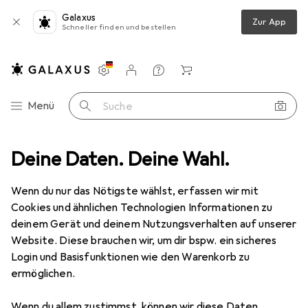
Galaxus
Zur App
Schneller finden und bestellen
Einstellungen
Kundenkonto
Vergleichslisten
Merklisten
Warenkorb
Navigation nach Kategorien
Menü
Suche
Metz Connect BTR Cable sharing Adpter Set pnp 1 ISDN ISDN silber
Deine Daten. Deine Wahl.
Wenn du nur das Nötigste wählst, erfassen wir mit
Cookies und ähnlichen Technologien Informationen zu
7 Bilder
deinem Gerät und deinem Nutzungsverhalten auf unserer
Website. Diese brauchen wir, um dir bspw. ein sicheres
EUR
43,99
Login und Basisfunktionen wie den Warenkorb zu
Metz Connect
BTR Cable sharing
ermöglichen.
Adpter Set pnp 1 ISDN ISDN silber
Wenn du allem zustimmst, können wir diese Daten