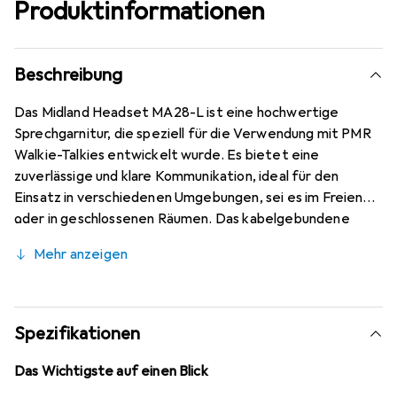
Produktinformationen
Beschreibung
Das Midland Headset MA28-L ist eine hochwertige
Sprechgarnitur, die speziell für die Verwendung mit PMR
Walkie-Talkies entwickelt wurde. Es bietet eine
zuverlässige und klare Kommunikation, ideal für den
Einsatz in verschiedenen Umgebungen, sei es im Freien
oder in geschlossenen Räumen. Das kabelgebundene
Design sorgt für eine stabile Verbindung und minimiert
Mehr anzeigen
Störungen, während das ergonomische Design des
Ohrhörers einen komfortablen Sitz gewährleistet, auch
bei längeren Tragezeiten. Das Headset ist mit einem
Clip-Mikrofon ausgestattet, das eine einfache
Spezifikationen
Handhabung ermöglicht und die Sprachübertragung
optimiert. Die Kombination aus Funktionalität und
Das Wichtigste auf einen Blick
Benutzerfreundlichkeit macht das MA28-L zu einer