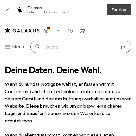
Galaxus
Zur App
Schneller finden und bestellen
Einstellungen
Kundenkonto
Vergleichslisten
Merklisten
Warenkorb
Navigation nach Kategorien
Menü
Suche
Smartphones + Tablets
Deine Daten. Deine Wahl.
Walkie Talkie
Midland Headset MA28-L
Wenn du nur das Nötigste wählst, erfassen wir mit
Cookies und ähnlichen Technologien Informationen zu
2 Bilder
deinem Gerät und deinem Nutzungsverhalten auf unserer
Website. Diese brauchen wir, um dir bspw. ein sicheres
EUR
21,39
Login und Basisfunktionen wie den Warenkorb zu
Midland
Headset MA28-L
ermöglichen.
Preis in EUR inkl. MwSt.
Wenn du allem zustimmst, können wir diese Daten