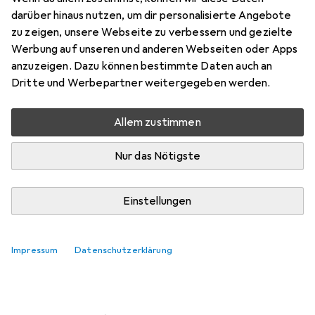
darüber hinaus nutzen, um dir personalisierte Angebote
Marke
Bewertungen
zu zeigen, unsere Webseite zu verbessern und gezielte
Mehr von Midland
Werbung auf unseren und anderen Webseiten oder Apps
anzuzeigen. Dazu können bestimmte Daten auch an
Dritte und Werbepartner weitergegeben werden.
Zwischen Fr, 7.8. und Di, 11.8. geliefert
Mehr als 10 Stück an Lager beim Lieferanten
Allem zustimmen
Lieferort angeben für genaue Lieferzeit
Nur das Nötigste
In den Warenkorb
Einstellungen
Vergleichen
Merken
i
Kostenloser Versand ab 30,–
Impressum
Datenschutzerklärung