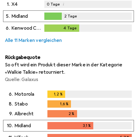
1.
X4
i
0
Tage
5.
Midland
2
Tage
2
Tage
6.
Kenwood Corp.
4
Tage
4
Tage
Alle 11 Marken vergleichen
Rückgabequote
So oft wird ein Produkt dieser Marke in der Kategorie
«Walkie Talkie» retourniert.
Quelle: Galaxus
6.
Motorola
1,2
%
1,2
%
8.
Stabo
1,6
%
1,6
%
9.
Albrecht
2
%
2
%
10.
Midland
3,1
%
3,1
%