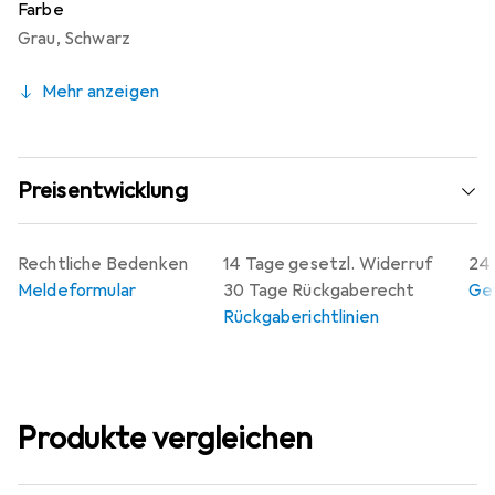
Farbe
ausgezeichneten Wahl für alle, die Wert auf klare
Grau
,
Schwarz
Kommunikation legen.
Mehr anzeigen
Preisentwicklung
Rechtliche Bedenken
14 Tage gesetzl. Widerruf
24 
Meldeformular
30 Tage Rückgaberecht
Gew
Rückgaberichtlinien
Produkte vergleichen