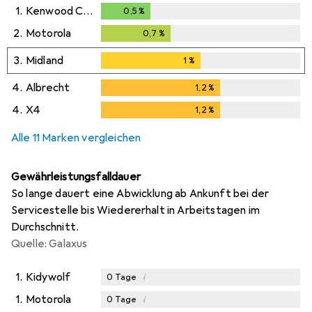
1.
Kenwood Corp.
0,5
%
0,5
%
2.
Motorola
0,7
%
0,7
%
3.
Midland
1
%
1
%
4.
Albrecht
1,2
%
1,2
%
4.
X4
1,2
%
1,2
%
Alle 11 Marken vergleichen
Gewährleistungsfalldauer
So lange dauert eine Abwicklung ab Ankunft bei der
Servicestelle bis Wiedererhalt in Arbeitstagen im
Durchschnitt.
Quelle: Galaxus
1.
Kidywolf
i
0
Tage
1.
Motorola
i
0
Tage