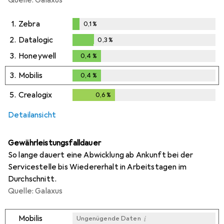
1.
Zebra
0,1
%
0,1
%
2.
Datalogic
0,3
%
0,3
%
3.
Honeywell
0,4
%
0,4
%
3.
Mobilis
0,4
%
0,4
%
5.
Crealogix
0,6
%
0,6
%
Detailansicht
Gewährleistungsfalldauer
So lange dauert eine Abwicklung ab Ankunft bei der
Servicestelle bis Wiedererhalt in Arbeitstagen im
Durchschnitt.
Quelle: Galaxus
i
Mobilis
Ungenügende Daten