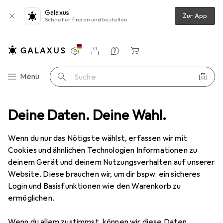
Galaxus
Zur App
Schneller finden und bestellen
Einstellungen
Kundenkonto
Vergleichslisten
Merklisten
Warenkorb
Navigation nach Kategorien
Menü
Suche
Deine Daten. Deine Wahl.
Scannen
Barcode Scanner Zubehör
Mobilis Refuge Schwarz
Wenn du nur das Nötigste wählst, erfassen wir mit
Cookies und ähnlichen Technologien Informationen zu
11 Bilder
deinem Gerät und deinem Nutzungsverhalten auf unserer
Website. Diese brauchen wir, um dir bspw. ein sicheres
EUR
34,91
Login und Basisfunktionen wie den Warenkorb zu
Mobilis
Refuge Schwarz
ermöglichen.
Preis in EUR inkl. MwSt.
Wenn du allem zustimmst, können wir diese Daten