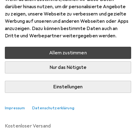
darüber hinaus nutzen, um dir personalisierte Angebote
Marke
Bewertungen
zu zeigen, unsere Webseite zu verbessern und gezielte
Mehr von Mobilis
Werbung auf unseren und anderen Webseiten oder Apps
anzuzeigen. Dazu können bestimmte Daten auch an
Dritte und Werbepartner weitergegeben werden.
Zwischen Di, 11.8. und Mi, 12.8. geliefert
Mehr als 10 Stück an Lager beim Drittanbieter
Allem zustimmen
Lieferort angeben für genaue Lieferzeit
Nur das Nötigste
i
Angebot von
Future-X
DE
Einstellungen
In den Warenkorb
Impressum
Datenschutzerklärung
Vergleichen
Merken
kostenloser Versand