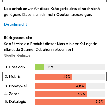
i
i
i
i
Ungenügende Daten
Ungenügende Daten
Ungenügende Daten
Ungenügende Daten
Leider haben wir für diese Kategorie aktuell noch nicht
genügend Daten, um dir mehr Quoten anzuzeigen.
Detailansicht
Rückgabequote
So oft wird ein Produkt dieser Marke in der Kategorie
«Barcode Scanner Zubehör» retourniert.
Quelle: Galaxus
1.
Crealogix
0,8
%
0,8
%
2.
Mobilis
3,5
%
3,5
%
3.
Honeywell
4,8
%
4,8
%
4.
Zebra
4,9
%
4,9
%
5.
Datalogic
6,6
%
6,6
%