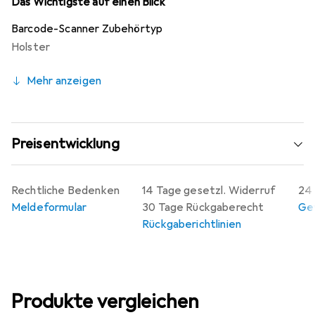
Das Wichtigste auf einen Blick
Barcode-Scanner Zubehörtyp
Holster
Mehr anzeigen
Preisentwicklung
Rechtliche Bedenken
14 Tage gesetzl. Widerruf
24 
Meldeformular
30 Tage Rückgaberecht
Gew
Rückgaberichtlinien
Produkte vergleichen