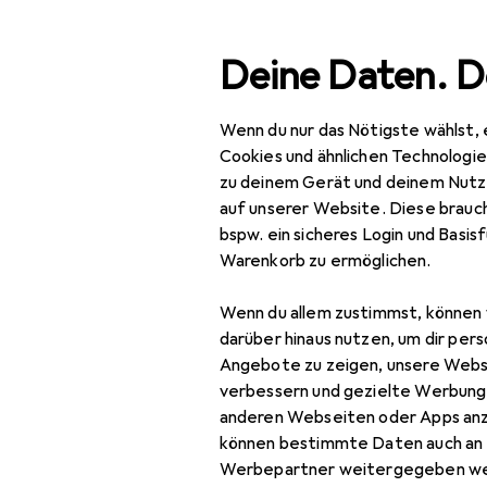
Suche
Deine Daten. D
Wenn du nur das Nötigste wählst, 
Navigation nach Kategorien
Gesamtsortiment
IT + Multimedia
Gesamtsortiment
Cookies und ähnlichen Technologi
zu deinem Gerät und deinem Nutz
IT + Multimedia
auf unserer Website. Diese brauch
bspw. ein sicheres Login und Basis
TV + Heimkino
Warenkorb zu ermöglichen.
Beamer + Leinwände
Wenn du allem zustimmst, können 
Beamer
darüber hinaus nutzen, um dir pers
Angebote zu zeigen, unsere Webs
Beamer Halterung
verbessern und gezielte Werbung
anderen Webseiten oder Apps an
Beamer Zubehör
können bestimmte Daten auch an 
Beamerlampe
Werbepartner weitergegeben we