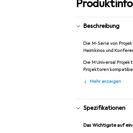
Produktinf
Beschreibung
Die M-Serie von Projek
Heimkinos und Konfere
Die M Universal Projekt
Projektoren kompatibel
Projektorhalterungen an
Mehr anzeigen
flexible Lösungen zu e
Spezifikationen
Das Wichtigste auf eine