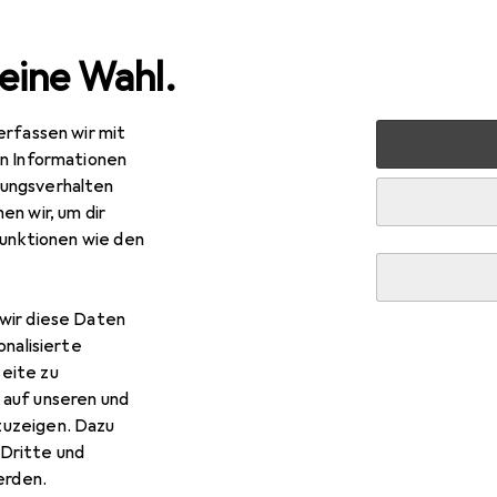
eine Wahl.
erfassen wir mit
TV + Heimkino
Beamer + Leinwände
Beamer Halteru
en Informationen
ungsverhalten
en wir, um dir
funktionen wie den
wir diese Daten
onalisierte
eite zu
 auf unseren und
zuzeigen. Dazu
Dritte und
rden.