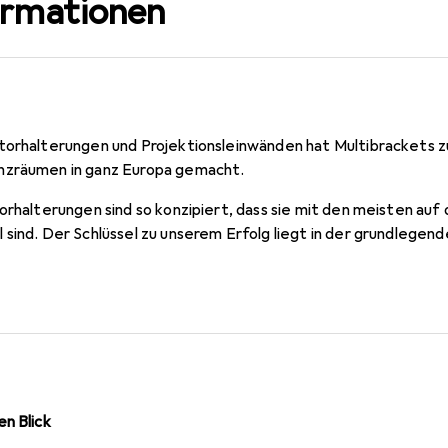
ormationen
torhalterungen und Projektionsleinwänden hat Multibrackets zu
nzräumen in ganz Europa gemacht.
orhalterungen sind so konzipiert, dass sie mit den meisten auf
 sind. Der Schlüssel zu unserem Erfolg liegt in der grundlegen
zubieten, die einfach zu installieren sind und dem täglichen 
inem Bruchteil der Kosten unserer Mitbewerber.
n Blick