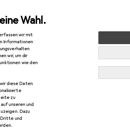
eine Wahl.
erfassen wir mit
dia
Smartphones + Tablets
Smartphone Zubehör
Sm
en Informationen
ungsverhalten
en wir, um dir
funktionen wie den
wir diese Daten
onalisierte
eite zu
 auf unseren und
zuzeigen. Dazu
Dritte und
rden.