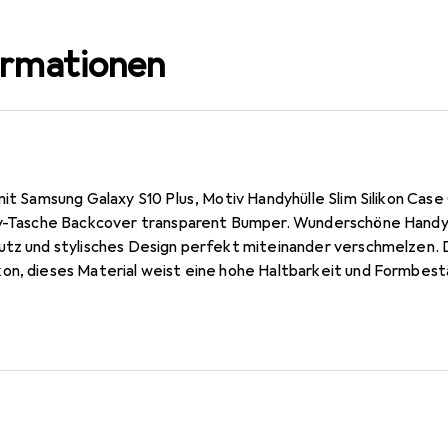
ormationen
mit Samsung Galaxy S10 Plus, Motiv Handyhülle Slim Silikon Cas
dy-Tasche Backcover transparent Bumper. Wunderschöne Handyhü
utz und stylisches Design perfekt miteinander verschmelzen.
on, dieses Material weist eine hohe Haltbarkeit und Formbest
dy nicht nur sehr gut und rutschfest in der Hand, sondern es er
 Schutzcovers. Die dünne Silikonhülle ist sehr hochwertig ver
 Dies gewährleistet nicht nur sicheren Halt und Schutz, sonder
 und Anschlüsse. Der Rahmen des Cases ragt etwas über das Di