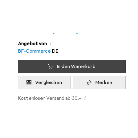
Di, 11.8. geliefert
8 Stück an Lager beim Drittanbieter
Lieferort angeben für genaue Lieferzeit
i
Angebot von
BF-Commerce
DE
In den Warenkorb
Vergleichen
Merken
i
Kostenloser Versand ab 30,–