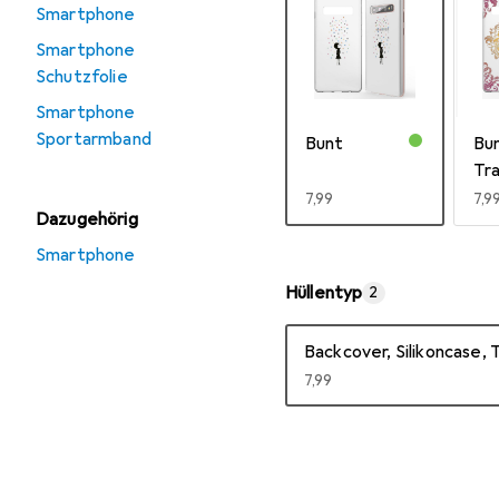
Smartphone
Smartphone
Schutzfolie
Smartphone
Sportarmband
Bunt
Bu
Tr
EUR
7,99
EU
7,9
Dazugehörig
Mehr anzeigen
Smartphone
Hüllentyp
2
Backcover, Silikoncase, 
EUR
7,99
Mehr anzeigen