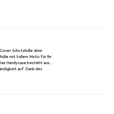
e Cover Schutzhülle dünn
lle mit tollem Motiv für Ihr
 Das Handycase besteht aus
ändigkeit auf. Dank des
leichtert auch das Anbringen
arbeitet und perfekt auf Ihr
n auch eine problemlose
splay hinaus, wodurch dieses