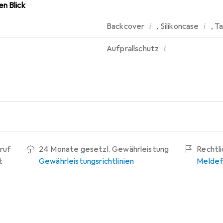
n Blick
i
i
Backcover
,
Silikoncase
,
Ta
i
Aufprallschutz
ruf
24 Monate gesetzl. Gewährleistung
Rechtl
t
Gewährleistungsrichtlinien
Meldef