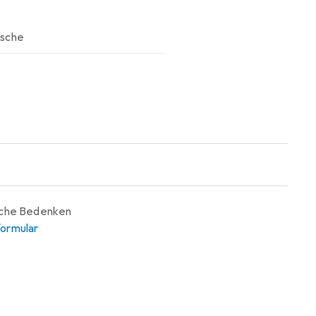
sche
iche Bedenken
ormular