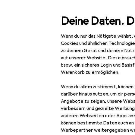
Suche
Deine Daten. D
Wenn du nur das Nötigste wählst, 
Navigation nach Kategorien
Gesamtsortiment
IT + Multime
Gesamtsortiment
Cookies und ähnlichen Technologi
zu deinem Gerät und deinem Nutz
IT + Multimedia
auf unserer Website. Diese brauch
bspw. ein sicheres Login und Basis
Smartphones +
Warenkorb zu ermöglichen.
Tablets
Wenn du allem zustimmst, können 
Smartphone
darüber hinaus nutzen, um dir pers
Zubehör
Angebote zu zeigen, unsere Webs
Smartphone Schutz
verbessern und gezielte Werbung
anderen Webseiten oder Apps an
Handykette
können bestimmte Daten auch an 
Werbepartner weitergegeben we
Smartphone Hülle