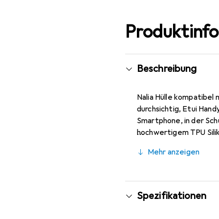
Produktinf
Beschreibung
Nalia Hülle kompatibel 
durchsichtig, Etui Han
Smartphone, in der Sch
hochwertigem TPU Silik
Materials liegt das Han
Mehr anzeigen
sowie das Entfernen des
Telefon zugeschnitten.
Bedienung aller Knöpfe
geschützt wird.
Spezifikationen