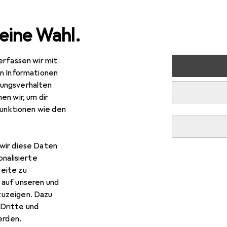
eine Wahl.
erfassen wir mit
 Multimedia
Foto + Video
Objektive + Filter
Objekti
en Informationen
ungsverhalten
en wir, um dir
funktionen wie den
wir diese Daten
onalisierte
eite zu
 auf unseren und
zuzeigen. Dazu
Dritte und
rden.