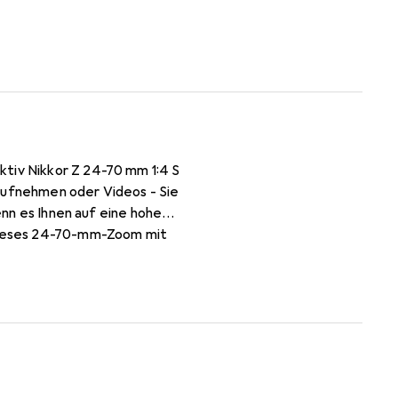
ktiv Nikkor Z 24-70 mm 1:4 S
 aufnehmen oder Videos - Sie
Wenn es Ihnen auf eine hohe
t dieses 24-70-mm-Zoom mit
schummrigem Licht bis hin zu
tailschärfe, mehr Tiefe, mehr
iten haben Sie die maximale