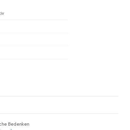
iv
iche Bedenken