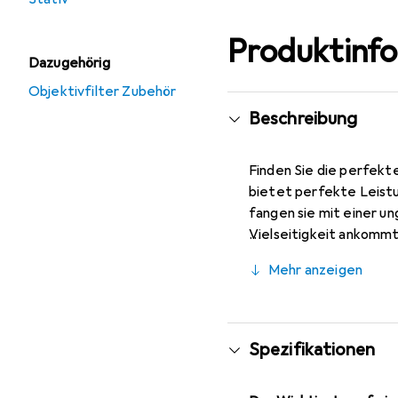
Produktinf
Dazugehörig
Objektivfilter Zubehör
Beschreibung
Finden Sie die perfekt
bietet perfekte Leistu
fangen sie mit einer un
Vielseitigkeit ankommt
konstanter Lichtstärke
Mehr anzeigen
rasanten Actionmotiven
Farbbrillanz profitiere
Freiheit über Ihre Bild
Spezifikationen