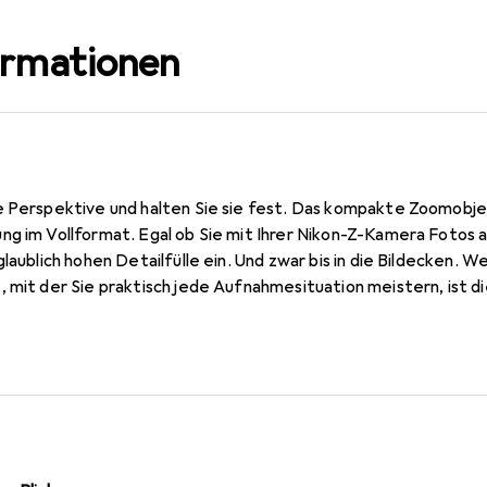
ormationen
e Perspektive und halten Sie sie fest. Das kompakte Zoomobje
ng im Vollformat. Egal ob Sie mit Ihrer Nikon-Z-Kamera Fotos
glaublich hohen Detailfülle ein. Und zwar bis in die Bildecken. 
, mit der Sie praktisch jede Aufnahmesituation meistern, is
 von 1:4 die perfekte Wahl. Von Available-Light-Aufnahmen in 
: Sie werden bei jedem Foto, das Sie aufnehmen, von mehr De
n. Mit seiner Naheinstellgrenze von nur 0,3 m über alle Brennwe
komposition - von Nahaufnahmen bis Unendlich.