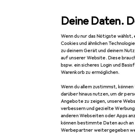
Suche
Deine Daten. D
Wenn du nur das Nötigste wählst, 
Navigation nach Kategorien
Gesamtsortiment
IT +
Gesamtsortiment
Cookies und ähnlichen Technologi
zu deinem Gerät und deinem Nutz
IT + Multimedia
auf unserer Website. Diese brauch
bspw. ein sicheres Login und Basis
Foto + Video
Warenkorb zu ermöglichen.
Objektive + Filter
Wenn du allem zustimmst, können 
Gegenlichtblende
darüber hinaus nutzen, um dir pers
Angebote zu zeigen, unsere Webs
Kameratasche
verbessern und gezielte Werbung
anderen Webseiten oder Apps an
Objektiv
können bestimmte Daten auch an 
Objektivadapter
Werbepartner weitergegeben we