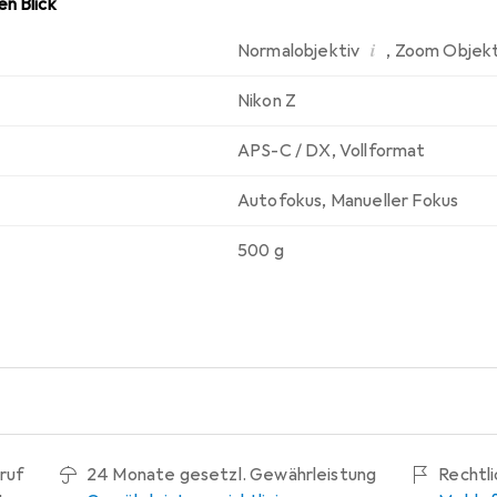
n Blick
i
Normalobjektiv
,
Zoom Objekt
Nikon Z
APS-C / DX
,
Vollformat
Autofokus
,
Manueller Fokus
500 g
ruf
24 Monate gesetzl. Gewährleistung
Rechtl