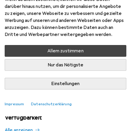
Mehr von Nisi
1
darüber hinaus nutzen, um dir personalisierte Angebote
zu zeigen, unsere Webseite zu verbessern und gezielte
Werbung auf unseren und anderen Webseiten oder Apps
Aktuell nicht lieferbar
anzuzeigen. Dazu können bestimmte Daten auch an
Dritte und Werbepartner weitergegeben werden.
Benachrichtigen, wenn lieferbar
Allem zustimmen
Vergleichen
Merken
Nur das Nötigste
i
Kostenloser Versand ab 30,–
Einstellungen
Impressum
Datenschutzerklärung
Ähnliche Produkte mit besserer
Verfügbarkeit
Alle anzeigen