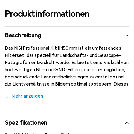
Produktinformationen
Beschreibung
Das NiSi Professional Kit II 150 mm ist ein umfassendes
Filterset, das speziell für Landschafts- und Seascape-
Fotografen entwickelt wurde. Es bietet eine Vielzahl von
hochwertigen ND- und GND-Filtern, die es ermöglichen,
beeindruckende Langzeitbelichtungen zu erstellen und
die Lichtverhältnisse in Bildern optimal zu steuern. Dieses
Kit ist mit allen NiSi 150 mm Halterungen, einschliesslich
Mehr anzeigen
der S5 und Q 150 mm Systeme, kompatibel. Die
enthaltenen Filter sind so konzipiert, dass sie gezielt
bestimmte Bereiche eines Bildes abdunkeln, während
andere Bereiche unverändert bleiben. Mit diesem Set
Spezifikationen
können Fotografierende ihre Kreativität entfalten und