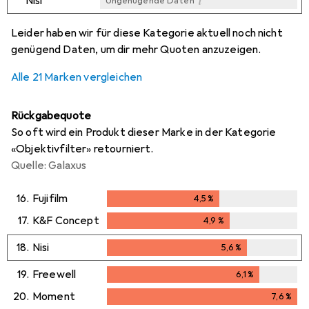
i
Nisi
Ungenügende Daten
i
i
i
i
Ungenügende Daten
Ungenügende Daten
Ungenügende Daten
Ungenügende Daten
Leider haben wir für diese Kategorie aktuell noch nicht
genügend Daten, um dir mehr Quoten anzuzeigen.
Alle 21 Marken vergleichen
Rückgabequote
So oft wird ein Produkt dieser Marke in der Kategorie
«Objektivfilter» retourniert.
Quelle: Galaxus
16.
Fujifilm
4,5
%
4,5
%
17.
K&F Concept
4,9
%
4,9
%
18.
Nisi
5,6
%
5,6
%
19.
Freewell
6,1
%
6,1
%
20.
Moment
7,6
%