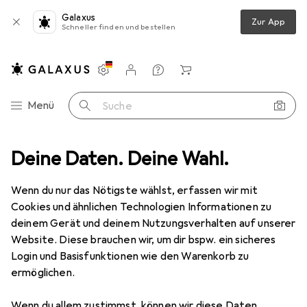
Galaxus
Zur App
Schneller finden und bestellen
Einstellungen
Kundenkonto
Vergleichslisten
Merklisten
Warenkorb
Navigation nach Kategorien
Menü
Suche
tive + Filter
Deine Daten. Deine Wahl.
Objektivfilter
Nisi Set Professional Kit II 150 mm
Wenn du nur das Nötigste wählst, erfassen wir mit
Cookies und ähnlichen Technologien Informationen zu
20 Bilder
deinem Gerät und deinem Nutzungsverhalten auf unserer
Nisi
Set Professional Kit II 150 mm
Website. Diese brauchen wir, um dir bspw. ein sicheres
Login und Basisfunktionen wie den Warenkorb zu
Effekt Filter, ND- / Graufilter, ND- / Grauverlauffilter
ermöglichen.
Marke
Bewertungen
Wenn du allem zustimmst, können wir diese Daten