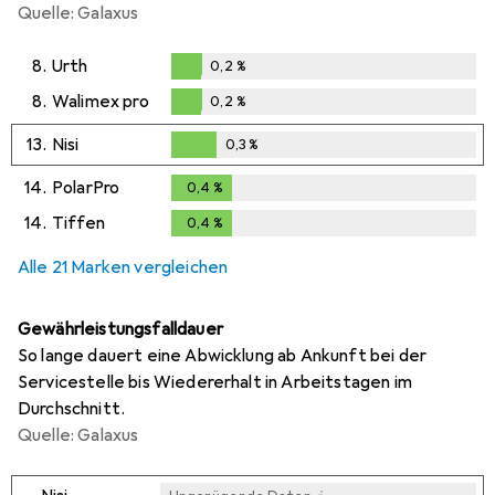
Quelle: Galaxus
8.
Urth
0,2
%
0,2
%
8.
Walimex pro
0,2
%
0,2
%
13.
Nisi
0,3
%
0,3
%
14.
PolarPro
0,4
%
0,4
%
14.
Tiffen
0,4
%
0,4
%
Alle 21 Marken vergleichen
Gewährleistungsfalldauer
So lange dauert eine Abwicklung ab Ankunft bei der
Servicestelle bis Wiedererhalt in Arbeitstagen im
Durchschnitt.
Quelle: Galaxus