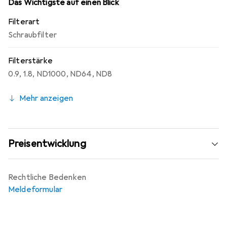
die Bildqualität erheblich verbessern. Das Kit wird zudem
Das Wichtigste auf einen Blick
mit einer praktischen Filtertasche und einem
Filterart
Reinigungswerkzeug geliefert, um die Pflege der Filter
Schraubfilter
zu erleichtern.
Filterstärke
0.9
,
1.8
,
ND1000
,
ND64
,
ND8
Mehr anzeigen
Preisentwicklung
Rechtliche Bedenken
Meldeformular