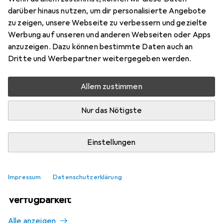
Mehr von Nissin Digital
darüber hinaus nutzen, um dir personalisierte Angebote
zu zeigen, unsere Webseite zu verbessern und gezielte
Werbung auf unseren und anderen Webseiten oder Apps
Aktuell nicht lieferbar
anzuzeigen. Dazu können bestimmte Daten auch an
Dritte und Werbepartner weitergegeben werden.
Benachrichtigen, wenn lieferbar
Allem zustimmen
Vergleichen
Merken
Nur das Nötigste
i
Kostenloser Versand ab 30,–
Einstellungen
Impressum
Datenschutzerklärung
Ähnliche Produkte mit besserer
Verfügbarkeit
Alle anzeigen