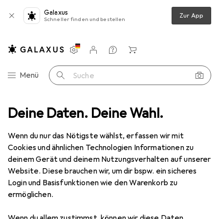
Galaxus
Zur App
Schneller finden und bestellen
Einstellungen
Kundenkonto
Vergleichslisten
Merklisten
Warenkorb
Navigation nach Kategorien
Menü
Suche
itze
Deine Daten. Deine Wahl.
Blitzgerät Zubehör
Nissin Digital Commander Air 10s MFT
Wenn du nur das Nötigste wählst, erfassen wir mit
Cookies und ähnlichen Technologien Informationen zu
5 Bilder
deinem Gerät und deinem Nutzungsverhalten auf unserer
Nissin Digital
Commander Air 10s MFT
Website. Diese brauchen wir, um dir bspw. ein sicheres
Login und Basisfunktionen wie den Warenkorb zu
Belichtungsmesser
ermöglichen.
Marke
Bewertungen
Wenn du allem zustimmst, können wir diese Daten