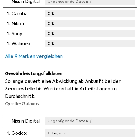
i
Nissin Digital
Ungenügende Daten
1.
Caruba
0
%
1.
Nikon
0
%
1.
Sony
0
%
1.
Walimex
0
%
Alle 9 Marken vergleichen
Gewährleistungsfalldauer
So lange dauert eine Abwicklung ab Ankunft bei der
Servicestelle bis Wiedererhalt in Arbeitstagen im
Durchschnitt.
Quelle: Galaxus
i
Nissin Digital
Ungenügende Daten
1.
Godox
i
0
Tage
i
i
i
Ungenügende Daten
Ungenügende Daten
Ungenügende Daten