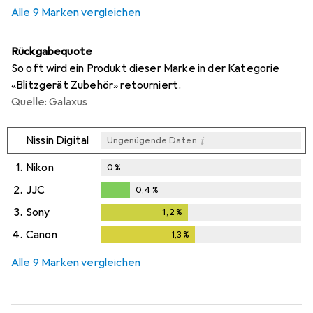
Alle 9 Marken vergleichen
Rückgabequote
So oft wird ein Produkt dieser Marke in der Kategorie
«Blitzgerät Zubehör» retourniert.
Quelle: Galaxus
i
Nissin Digital
Ungenügende Daten
1.
Nikon
0
%
2.
JJC
0,4
%
0,4
%
3.
Sony
1,2
%
1,2
%
4.
Canon
1,3
%
1,3
%
Alle 9 Marken vergleichen