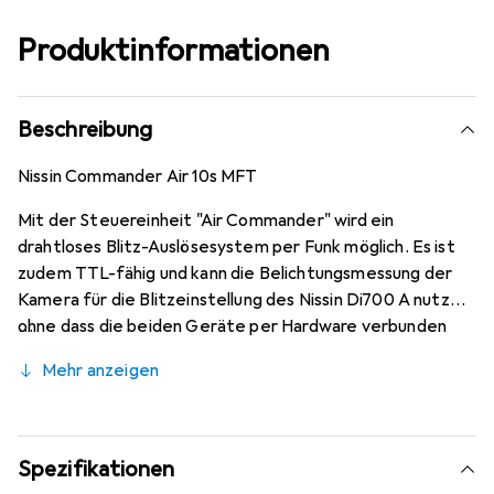
Produktinformationen
Beschreibung
Nissin Commander Air 10s MFT
Mit der Steuereinheit "Air Commander" wird ein
drahtloses Blitz-Auslösesystem per Funk möglich. Es ist
zudem TTL-fähig und kann die Belichtungsmessung der
Kamera für die Blitzeinstellung des Nissin Di700 A nutzen,
ohne dass die beiden Geräte per Hardware verbunden
sind. Nur mit dem Air Commander ist es möglich, NAS-
Mehr anzeigen
Geräte auszulösen und zu kontrollieren.
Spezifikationen