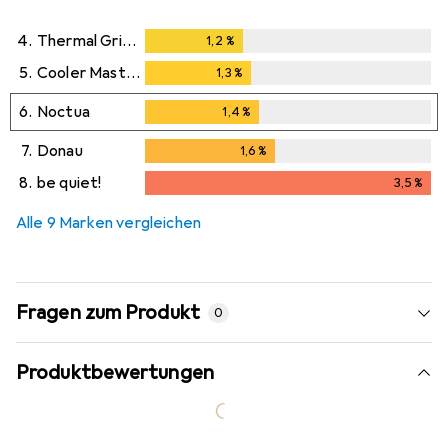
4.
Thermal Grizzly
1,2
%
1,2
%
5.
Cooler Master
1,3
%
1,3
%
6.
Noctua
1,4
%
1,4
%
7.
Donau
1,6
%
1,6
%
8.
be quiet!
3,5
%
3,5
%
Alle 9 Marken vergleichen
Fragen zum Produkt
0
Produktbewertungen