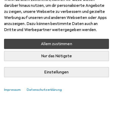
Preis in EUR inkl. MwSt.
darüber hinaus nutzen, um dir personalisierte Angebote
zu zeigen, unsere Webseite zu verbessern und gezielte
Bewertungen
Werbung auf unseren und anderen Webseiten oder Apps
1
anzuzeigen. Dazu können bestimmte Daten auch an
Dritte und Werbepartner weitergegeben werden.
Zwischen Di, 11.8. und Do, 13.8. geliefert
Allem zustimmen
Nur 1 Stück an Lager beim Lieferanten
Lieferort angeben für genaue Lieferzeit
Nur das Nötigste
In den Warenkorb
Einstellungen
Vergleichen
Merken
Impressum
Datenschutzerklärung
i
Kostenloser Versand ab 30,–