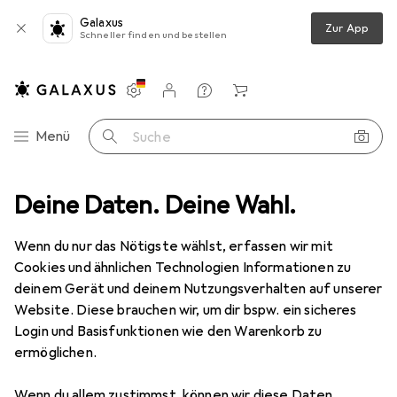
Galaxus
Zur App
Schneller finden und bestellen
Einstellungen
Kundenkonto
Vergleichslisten
Merklisten
Warenkorb
Navigation nach Kategorien
Menü
Suche
Luftkühlung
Deine Daten. Deine Wahl.
Wärmeleitpaste
Noctua NT-H1 Wärmeleitpaste
Wenn du nur das Nötigste wählst, erfassen wir mit
Cookies und ähnlichen Technologien Informationen zu
8 Bilder
deinem Gerät und deinem Nutzungsverhalten auf unserer
Website. Diese brauchen wir, um dir bspw. ein sicheres
EUR
16,90
EUR
1690,–
/
1kg
Login und Basisfunktionen wie den Warenkorb zu
Noctua
NT-H1 Wärmeleitpaste
ermöglichen.
11.80 W/m K, 10 g
Wenn du allem zustimmst, können wir diese Daten