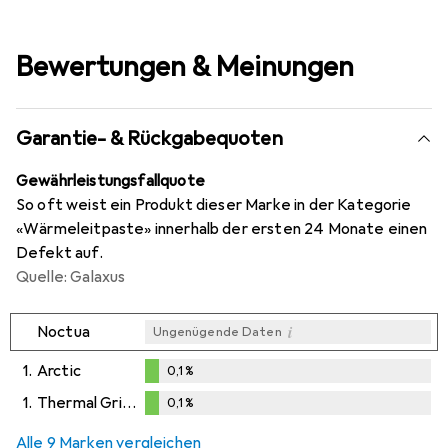
Bewertungen & Meinungen
Garantie- & Rückgabequoten
Gewährleistungsfallquote
So oft weist ein Produkt dieser Marke in der Kategorie
«Wärmeleitpaste» innerhalb der ersten 24 Monate einen
Defekt auf.
Quelle: Galaxus
i
Noctua
Ungenügende Daten
1.
Arctic
0,1
%
0,1
%
1.
Thermal Grizzly
0,1
%
i
i
Ungenügende Daten
Ungenügende Daten
0,1
%
Alle 9 Marken vergleichen