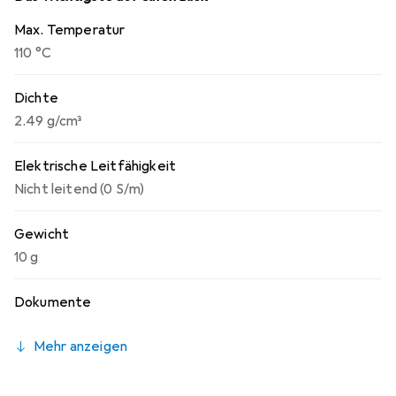
Anwendung ist unkompliziert und erfordert kein
Max. Temperatur
Verstreichen vor der Montage des Kühlkörpers, während
110 °C
die Reinigung einfach mit einem trockenen Tuch erfolgen
kann.
Dichte
2.49 g/cm³
Elektrische Leitfähigkeit
Nicht leitend (0 S/m)
Gewicht
10 g
Dokumente
Mehr anzeigen