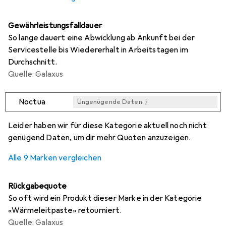
Gewährleistungsfalldauer
So lange dauert eine Abwicklung ab Ankunft bei der
Servicestelle bis Wiedererhalt in Arbeitstagen im
Durchschnitt.
Quelle: Galaxus
i
Noctua
Ungenügende Daten
i
i
i
i
Ungenügende Daten
Ungenügende Daten
Ungenügende Daten
Ungenügende Daten
Leider haben wir für diese Kategorie aktuell noch nicht
genügend Daten, um dir mehr Quoten anzuzeigen.
Alle 9 Marken vergleichen
Rückgabequote
So oft wird ein Produkt dieser Marke in der Kategorie
«Wärmeleitpaste» retourniert.
Quelle: Galaxus