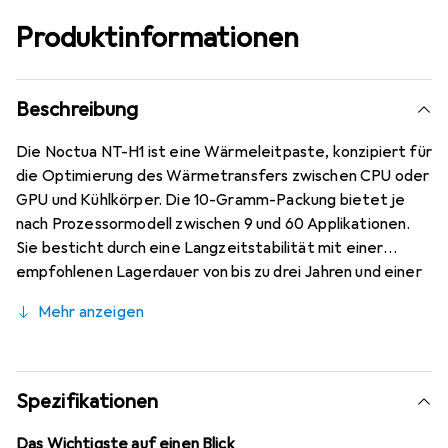
Produktinformationen
Beschreibung
Die Noctua NT-H1 ist eine Wärmeleitpaste, konzipiert für
die Optimierung des Wärmetransfers zwischen CPU oder
GPU und Kühlkörper. Die 10-Gramm-Packung bietet je
nach Prozessormodell zwischen 9 und 60 Applikationen.
Sie besticht durch eine Langzeitstabilität mit einer
empfohlenen Lagerdauer von bis zu drei Jahren und einer
Nutzungsdauer von bis zu fünf Jahren. Die
Mehr anzeigen
Wärmeleitpaste ist kompatibel mit einer Vielzahl von
Kühlsystemen, einschliesslich Luft- und Wasserkühlungen,
und eignet sich hervorragend für eine breite Palette von
Hardwarekomponenten wie AMD Ryzen, Intel Core CPUs
Spezifikationen
sowie GPUs von AMD Radeon und Nvidia GeForce. Sie ist
sogar für Spielekonsolen und Laptops geeignet. Ihre
Das Wichtigste auf einen Blick