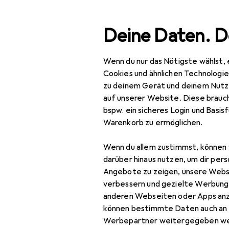
Suche
Deine Daten. D
Wenn du nur das Nötigste wählst, 
Navigation nach Kategorien
Gesamtsortiment
IT + Mult
Gesamtsortiment
Cookies und ähnlichen Technologi
zu deinem Gerät und deinem Nutz
IT + Multimedia
auf unserer Website. Diese brauch
bspw. ein sicheres Login und Basis
Smartphones +
Warenkorb zu ermöglichen.
Tablets
Wenn du allem zustimmst, können 
Tablet + eReader
darüber hinaus nutzen, um dir pers
Tablet Zubehör
Angebote zu zeigen, unsere Webs
verbessern und gezielte Werbung
Stylus
anderen Webseiten oder Apps an
können bestimmte Daten auch an 
Stylus Zubehör
Werbepartner weitergegeben we