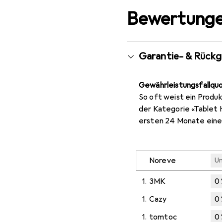
Bewertunge
Garantie- & Rück
Gewährleistungsfallqu
So oft weist ein Produk
der Kategorie «Tablet H
ersten 24 Monate eine
Noreve
U
1.
3MK
0
1.
Cazy
0
1.
tomtoc
0