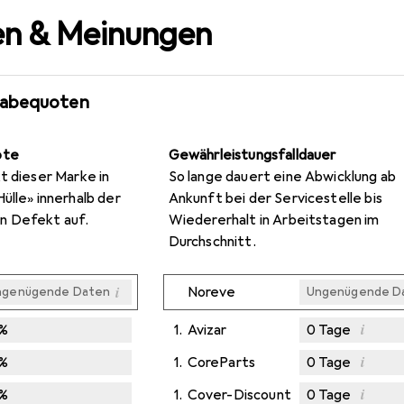
n & Meinungen
gabequoten
ote
Gewährleistungsfalldauer
t dieser Marke in
So lange dauert eine Abwicklung ab
ülle» innerhalb der
Ankunft bei der Servicestelle bis
n Defekt auf.
Wiedererhalt in Arbeitstagen im
Durchschnitt.
i
Noreve
ngenügende Daten
Ungenügende D
i
%
1.
Avizar
0
Tage
i
%
1.
CoreParts
0
Tage
i
%
1.
Cover-Discount
0
Tage