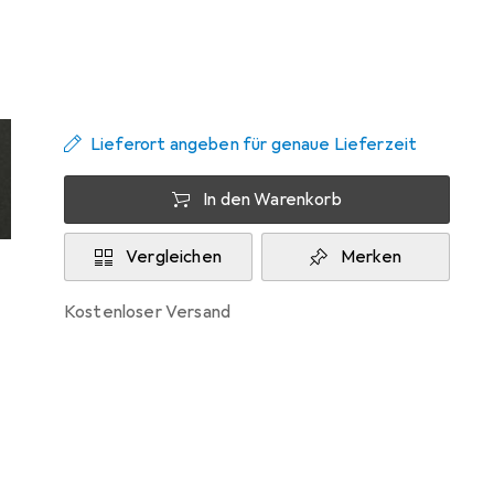
Zwischen Mo, 14.9. und Di, 29.9. geliefert
Benachrichtigen, wenn schneller verfügbar
Lieferort angeben für genaue Lieferzeit
In den Warenkorb
Vergleichen
Merken
kostenloser Versand