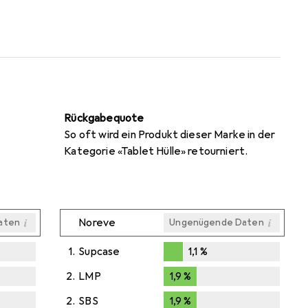
Rückgabequote
So oft wird ein Produkt dieser Marke in der
Kategorie «Tablet Hülle» retourniert.
i
i
Noreve
aten
Ungenügende Daten
1.
Supcase
1,1
%
1,1
%
2.
LMP
1,9
%
1,9
%
2.
SBS
1,9
%
1,9
%