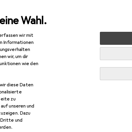
eine Wahl.
erfassen wir mit
imedia
Smartphones + Tablets
Tablet + eReader
Tab
en Informationen
ungsverhalten
en wir, um dir
funktionen wie den
wir diese Daten
onalisierte
eite zu
 auf unseren und
zuzeigen. Dazu
Dritte und
rden.