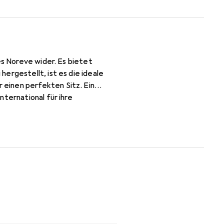
es Noreve wider. Es bietet
ergestellt, ist es die ideale
einen perfekten Sitz. Ein
ternational für ihre
nden.