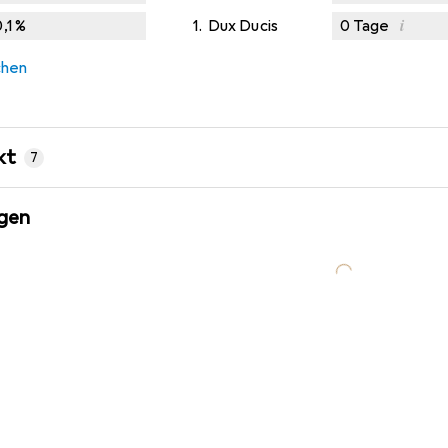
i
,1
%
1.
Dux Ducis
0
Tage
chen
kt
7
gen