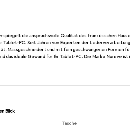
er spiegelt die anspruchsvolle Qualität des französischen Haus
r Tablet-PC. Seit Jahren von Experten der Lederverarbeitung h
ät. Massgeschneidert und mit fein geschwungenen Formen für 
d das ideale Gewand für Ihr Tablet-PC. Die Marke Noreve ist in
bekannt und stets eine gute Wahl für den anspruchsvollen Ku
n Blick
Tasche