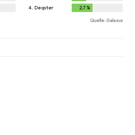
4.
Deqster
2,7
%
2,7
%
Quelle: Galaxus