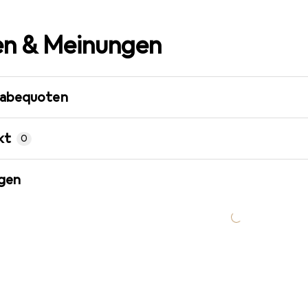
n & Meinungen
gabequoten
kt
0
gen