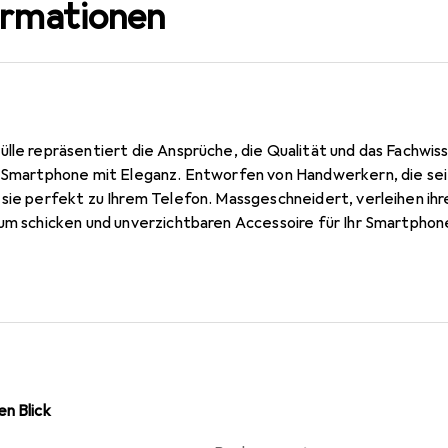
ormationen
ülle repräsentiert die Ansprüche, die Qualität und das Fachwi
r Smartphone mit Eleganz. Entworfen von Handwerkern, die sei
sie perfekt zu Ihrem Telefon. Massgeschneidert, verleihen ihr
um schicken und unverzichtbaren Accessoire für Ihr Smartphone
kte ist die Marke Noreve eine sichere Wahl für eine anspruchsv
n Blick