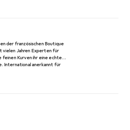
ssen der französischen Boutique
t vielen Jahren Experten für
e feinen Kurven ihr eine echte
. International anerkannt für
olle Klientel.