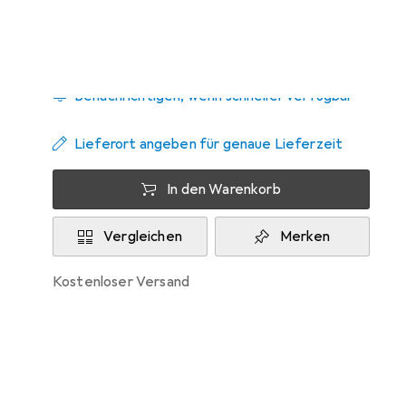
Zwischen Mo, 14.9. und Di, 29.9. geliefert
Benachrichtigen, wenn schneller verfügbar
Lieferort angeben für genaue Lieferzeit
In den Warenkorb
Vergleichen
Merken
kostenloser Versand