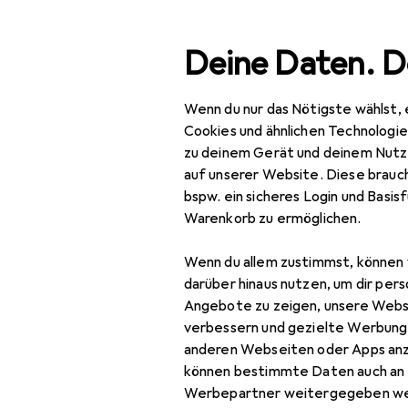
Suche
Deine Daten. D
Wenn du nur das Nötigste wählst, 
Navigation nach Kategorien
Gesamtsortiment
IT + Multimedia
Smartphone
Gesamtsortiment
Cookies und ähnlichen Technologi
zu deinem Gerät und deinem Nutz
IT + Multimedia
auf unserer Website. Diese brauch
bspw. ein sicheres Login und Basis
Smartphones +
Warenkorb zu ermöglichen.
Tablets
Wenn du allem zustimmst, können 
Smartphone
darüber hinaus nutzen, um dir pers
Zubehör
Angebote zu zeigen, unsere Webs
Smartphone Schutz
verbessern und gezielte Werbung
anderen Webseiten oder Apps an
Handykette
können bestimmte Daten auch an 
Werbepartner weitergegeben we
Smartphone Hülle