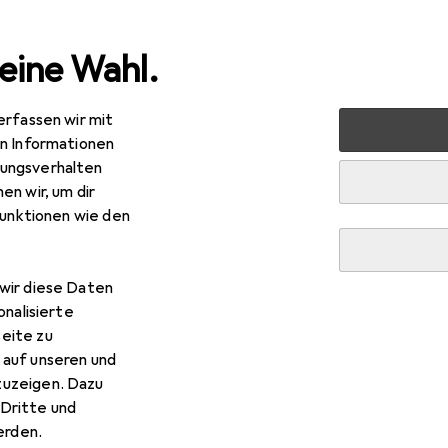
eine Wahl.
erfassen wir mit
s + Tablets
Smartphone Zubehör
Smartphone Schutz
en Informationen
ungsverhalten
en wir, um dir
funktionen wie den
wir diese Daten
onalisierte
eite zu
 auf unseren und
zuzeigen. Dazu
Dritte und
rden.