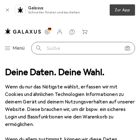
Galaxus
Zur App
Schneller finden und bestellen
Einstellungen
Kundenkonto
Vergleichslisten
Merklisten
Warenkorb
Navigation nach Kategorien
Menü
Suche
one Schutz
Deine Daten. Deine Wahl.
Smartphone Hülle
Noreve Lederschutzhülle Wallet
Wenn du nur das Nötigste wählst, erfassen wir mit
Cookies und ähnlichen Technologien Informationen zu
2 Bilder
deinem Gerät und deinem Nutzungsverhalten auf unserer
Website. Diese brauchen wir, um dir bspw. ein sicheres
EUR
88,90
Login und Basisfunktionen wie den Warenkorb zu
Noreve
Lederschutzhülle Wallet
ermöglichen.
Huawei Mate 10 Lite
Wenn du allem zustimmst, können wir diese Daten