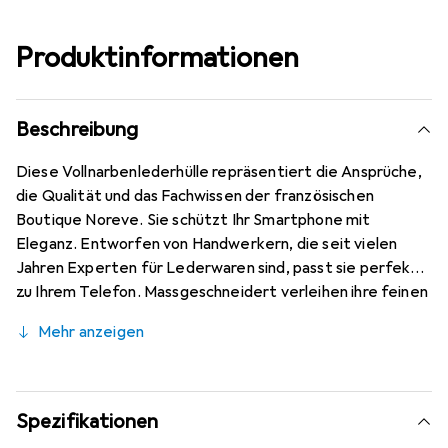
Produktinformationen
Beschreibung
Diese Vollnarbenlederhülle repräsentiert die Ansprüche,
die Qualität und das Fachwissen der französischen
Boutique Noreve. Sie schützt Ihr Smartphone mit
Eleganz. Entworfen von Handwerkern, die seit vielen
Jahren Experten für Lederwaren sind, passt sie perfekt
zu Ihrem Telefon. Massgeschneidert verleihen ihre feinen
Kurven ihr eine echte zweite Haut. Sie wird zum schicken
Mehr anzeigen
und unverzichtbaren Accessoire Ihres Smartphones.
International anerkannt für ihre hochwertigen Produkte
ist die Marke Noreve eine sichere Wahl für eine
anspruchsvolle Kundschaft.
Spezifikationen