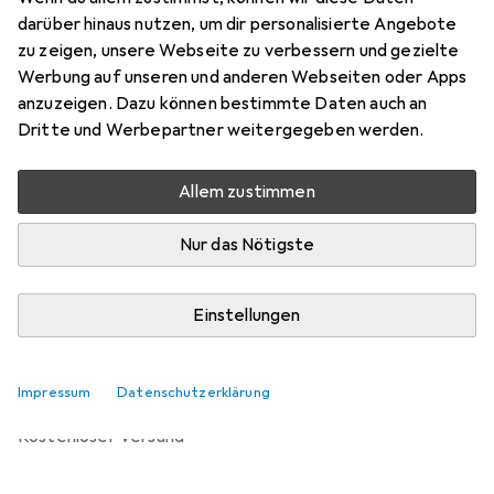
Preis in EUR inkl. MwSt.
darüber hinaus nutzen, um dir personalisierte Angebote
zu zeigen, unsere Webseite zu verbessern und gezielte
Bewertungen
Werbung auf unseren und anderen Webseiten oder Apps
anzuzeigen. Dazu können bestimmte Daten auch an
Dritte und Werbepartner weitergegeben werden.
Zwischen Mo, 14.9. und Di, 29.9. geliefert
Allem zustimmen
Benachrichtigen, wenn schneller verfügbar
Nur das Nötigste
Lieferort angeben für genaue Lieferzeit
Einstellungen
In den Warenkorb
Vergleichen
Merken
Impressum
Datenschutzerklärung
kostenloser Versand