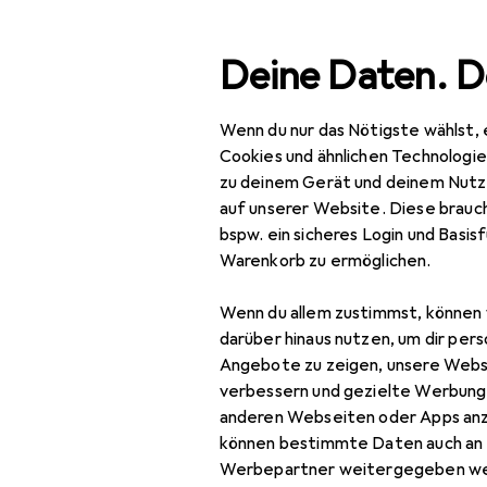
Suche
Deine Daten. D
Wenn du nur das Nötigste wählst, 
Navigation nach Kategorien
Gesamtsortiment
IT + Multimedia
Smartphone
Gesamtsortiment
Cookies und ähnlichen Technologi
zu deinem Gerät und deinem Nutz
IT + Multimedia
auf unserer Website. Diese brauch
bspw. ein sicheres Login und Basis
Smartphones +
Warenkorb zu ermöglichen.
Tablets
Wenn du allem zustimmst, können 
Smartphone
darüber hinaus nutzen, um dir pers
Zubehör
Angebote zu zeigen, unsere Webs
Smartphone Schutz
verbessern und gezielte Werbung
anderen Webseiten oder Apps an
Handykette
können bestimmte Daten auch an 
Werbepartner weitergegeben we
Smartphone Hülle