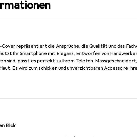
ormationen
-Cover repräsentiert die Ansprüche, die Qualität und das Fach
hützt Ihr Smartphone mit Eleganz. Entworfen von Handwerkern,
n sind, passt es perfekt zu Ihrem Telefon. Massgeschneidert,
Haut. Es wird zum schicken und unverzichtbaren Accessoire Ihr
wertigen Produkte ist die Marke Noreve eine sichere Wahl für e
n Blick