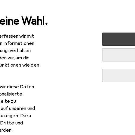
eine Wahl.
erfassen wir mit
s + Tablets
Smartphone Zubehör
Smartphone Schutz
en Informationen
ungsverhalten
en wir, um dir
funktionen wie den
wir diese Daten
onalisierte
eite zu
 auf unseren und
zuzeigen. Dazu
Dritte und
rden.