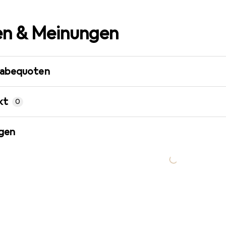
n & Meinungen
gabequoten
kt
0
gen