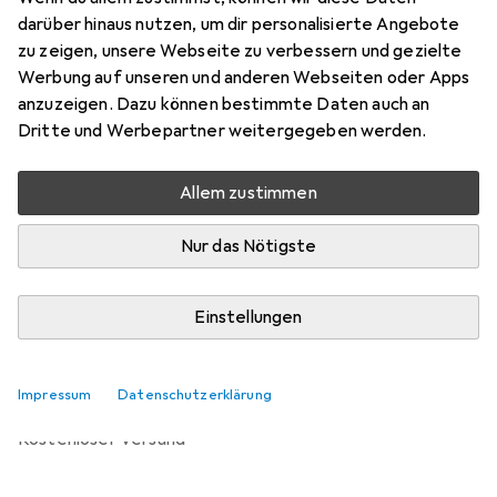
Preis in EUR inkl. MwSt.
darüber hinaus nutzen, um dir personalisierte Angebote
zu zeigen, unsere Webseite zu verbessern und gezielte
Bewertungen
Werbung auf unseren und anderen Webseiten oder Apps
anzuzeigen. Dazu können bestimmte Daten auch an
Dritte und Werbepartner weitergegeben werden.
Zwischen Mo, 14.9. und Sa, 26.9. geliefert
Allem zustimmen
Benachrichtigen, wenn schneller verfügbar
Nur das Nötigste
Lieferort angeben für genaue Lieferzeit
Einstellungen
In den Warenkorb
Vergleichen
Merken
Impressum
Datenschutzerklärung
kostenloser Versand