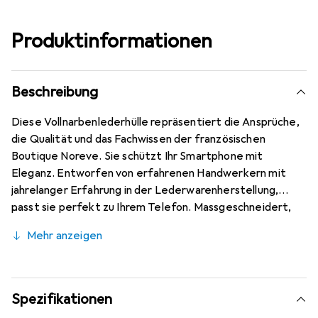
Produktinformationen
Beschreibung
Diese Vollnarbenlederhülle repräsentiert die Ansprüche,
die Qualität und das Fachwissen der französischen
Boutique Noreve. Sie schützt Ihr Smartphone mit
Eleganz. Entworfen von erfahrenen Handwerkern mit
jahrelanger Erfahrung in der Lederwarenherstellung,
passt sie perfekt zu Ihrem Telefon. Massgeschneidert,
verleihen ihre feinen Kurven ihr eine echte zweite Haut.
Mehr anzeigen
Sie wird zum schicken und unverzichtbaren Accessoire für
Ihr Smartphone. International anerkannt für ihre
hochwertigen Produkte ist die Marke Noreve eine
zuverlässige Wahl für eine anspruchsvolle Kundschaft.
Spezifikationen