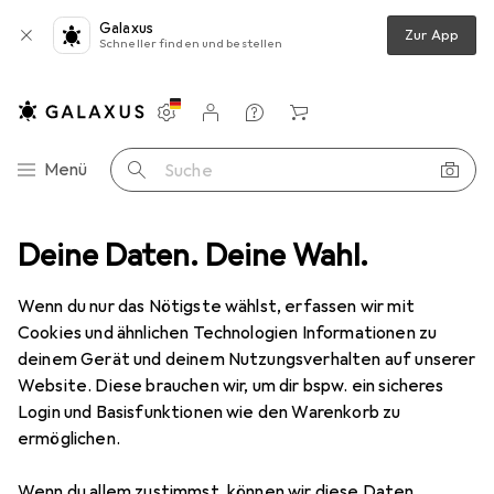
Galaxus
Zur App
Schneller finden und bestellen
Einstellungen
Kundenkonto
Vergleichslisten
Merklisten
Warenkorb
Navigation nach Kategorien
Menü
Suche
one Schutz
Deine Daten. Deine Wahl.
Smartphone Hülle
Noreve Lederschutzhülle Wallet
Wenn du nur das Nötigste wählst, erfassen wir mit
Cookies und ähnlichen Technologien Informationen zu
2 Bilder
deinem Gerät und deinem Nutzungsverhalten auf unserer
Website. Diese brauchen wir, um dir bspw. ein sicheres
EUR
88,90
Login und Basisfunktionen wie den Warenkorb zu
Noreve
Lederschutzhülle Wallet
ermöglichen.
Meizu Pro 7
Wenn du allem zustimmst, können wir diese Daten