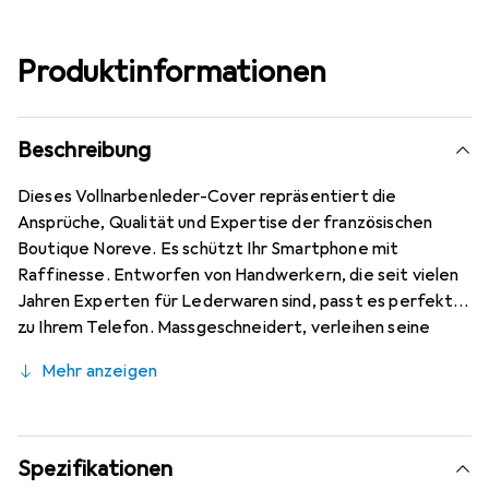
Produktinformationen
Beschreibung
Dieses Vollnarbenleder-Cover repräsentiert die
Ansprüche, Qualität und Expertise der französischen
Boutique Noreve. Es schützt Ihr Smartphone mit
Raffinesse. Entworfen von Handwerkern, die seit vielen
Jahren Experten für Lederwaren sind, passt es perfekt
zu Ihrem Telefon. Massgeschneidert, verleihen seine
feinen Kurven ihm eine echte zweite Haut. Es wird zum
Mehr anzeigen
schicken und integralen Accessoire Ihres Smartphones.
International anerkannt für ihre hochwertigen Produkte
ist die Marke Noreve eine sichere Wahl für eine
anspruchsvolle Kundschaft.
Spezifikationen