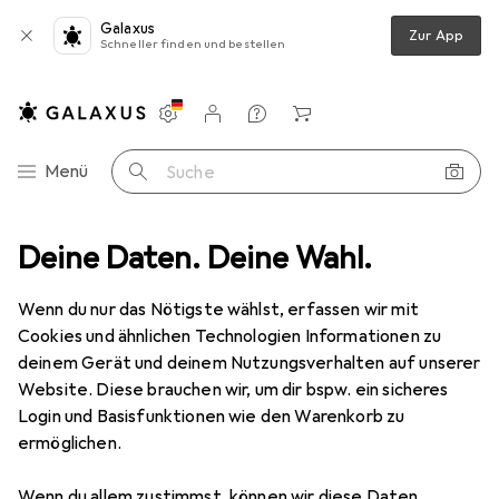
Galaxus
Zur App
Schneller finden und bestellen
Einstellungen
Kundenkonto
Vergleichslisten
Merklisten
Warenkorb
Navigation nach Kategorien
Menü
Suche
one Schutz
Deine Daten. Deine Wahl.
Smartphone Hülle
Noreve Lederschutzhülle Wallet
Wenn du nur das Nötigste wählst, erfassen wir mit
Cookies und ähnlichen Technologien Informationen zu
2 Bilder
deinem Gerät und deinem Nutzungsverhalten auf unserer
Website. Diese brauchen wir, um dir bspw. ein sicheres
EUR
129,–
Login und Basisfunktionen wie den Warenkorb zu
Noreve
Lederschutzhülle Wallet
ermöglichen.
Nokia 8 Sirocco
Wenn du allem zustimmst, können wir diese Daten