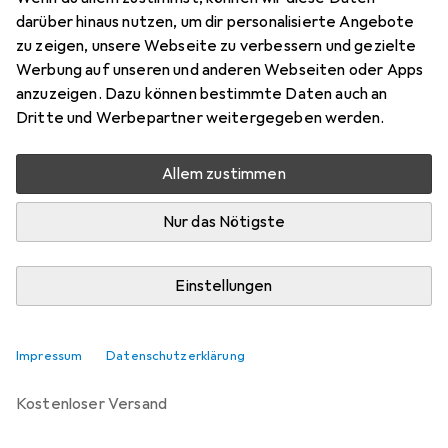
Preis in EUR inkl. MwSt.
darüber hinaus nutzen, um dir personalisierte Angebote
zu zeigen, unsere Webseite zu verbessern und gezielte
Bewertungen
Werbung auf unseren und anderen Webseiten oder Apps
1
anzuzeigen. Dazu können bestimmte Daten auch an
Dritte und Werbepartner weitergegeben werden.
Zwischen Mo, 14.9. und Sa, 26.9. geliefert
Allem zustimmen
Benachrichtigen, wenn schneller verfügbar
Nur das Nötigste
Lieferort angeben für genaue Lieferzeit
Einstellungen
In den Warenkorb
Vergleichen
Merken
Impressum
Datenschutzerklärung
kostenloser Versand