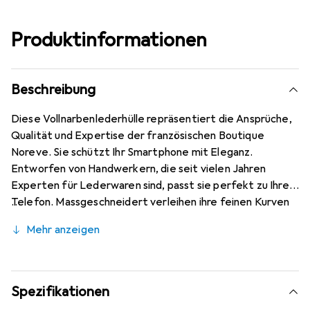
Produktinformationen
Beschreibung
Diese Vollnarbenlederhülle repräsentiert die Ansprüche,
Qualität und Expertise der französischen Boutique
Noreve. Sie schützt Ihr Smartphone mit Eleganz.
Entworfen von Handwerkern, die seit vielen Jahren
Experten für Lederwaren sind, passt sie perfekt zu Ihrem
Telefon. Massgeschneidert verleihen ihre feinen Kurven
ihr eine echte zweite Haut. Sie wird zum schicken und
Mehr anzeigen
unverzichtbaren Accessoire Ihres Smartphones.
International anerkannt für ihre hochwertigen Produkte
ist die Marke Noreve eine sichere Wahl für eine
anspruchsvolle Klientel.
Spezifikationen