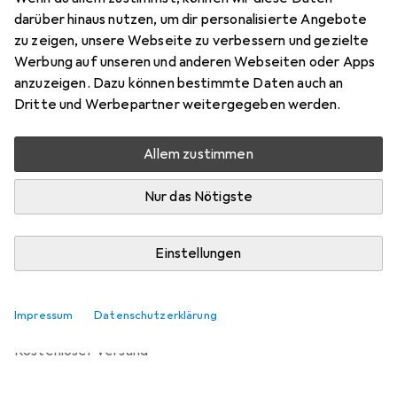
Preis in EUR inkl. MwSt.
darüber hinaus nutzen, um dir personalisierte Angebote
zu zeigen, unsere Webseite zu verbessern und gezielte
Bewertungen
Werbung auf unseren und anderen Webseiten oder Apps
anzuzeigen. Dazu können bestimmte Daten auch an
Dritte und Werbepartner weitergegeben werden.
Zwischen Mo, 14.9. und Di, 29.9. geliefert
Allem zustimmen
Benachrichtigen, wenn schneller verfügbar
Nur das Nötigste
Lieferort angeben für genaue Lieferzeit
Einstellungen
In den Warenkorb
Vergleichen
Merken
Impressum
Datenschutzerklärung
kostenloser Versand