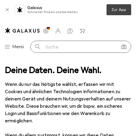
Galaxus
Zur App
Schneller finden und bestellen
Einstellungen
Kundenkonto
Vergleichslisten
Merklisten
Warenkorb
Navigation nach Kategorien
Menü
Suche
one Schutz
Deine Daten. Deine Wahl.
Smartphone Hülle
Noreve Lederschutzhülle Wallet
Wenn du nur das Nötigste wählst, erfassen wir mit
Cookies und ähnlichen Technologien Informationen zu
2 Bilder
deinem Gerät und deinem Nutzungsverhalten auf unserer
Website. Diese brauchen wir, um dir bspw. ein sicheres
EUR
129,–
Login und Basisfunktionen wie den Warenkorb zu
Noreve
Lederschutzhülle Wallet
ermöglichen.
OnePlus 7
Wenn du allem zustimmst, können wir diese Daten