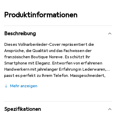
Produktinformationen
Beschreibung
Dieses Vollnarbenleder-Cover repräsentiert die
Ansprüche, die Qualität und das Fachwissen der
französischen Boutique Noreve. Es schützt Ihr
Smartphone mit Eleganz. Entworfen von erfahrenen
Handwerkern mit jahrelanger Erfahrung in Lederwaren,
passt es perfekt zu Ihrem Telefon. Massgeschneidert,
verleihen seine feinen Kurven ihm eine echte zweite
Mehr anzeigen
Haut. Es wird zum schicken und unverzichtbaren
Accessoire für Ihr Smartphone. International anerkannt
für ihre hochwertigen Produkte ist die Marke Noreve eine
zuverlässige Wahl für eine anspruchsvolle Kundschaft.
Spezifikationen