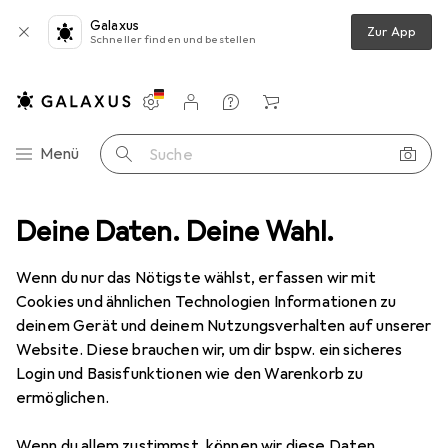
Galaxus
Zur App
Schneller finden und bestellen
Einstellungen
Kundenkonto
Vergleichslisten
Merklisten
Warenkorb
Navigation nach Kategorien
Menü
Suche
one Schutz
Deine Daten. Deine Wahl.
Smartphone Hülle
Noreve Lederschutzhülle Wallet
Wenn du nur das Nötigste wählst, erfassen wir mit
Cookies und ähnlichen Technologien Informationen zu
2 Bilder
deinem Gerät und deinem Nutzungsverhalten auf unserer
Website. Diese brauchen wir, um dir bspw. ein sicheres
EUR
129,–
Login und Basisfunktionen wie den Warenkorb zu
Noreve
Lederschutzhülle Wallet
ermöglichen.
Samsung Galaxy A8+
Wenn du allem zustimmst, können wir diese Daten