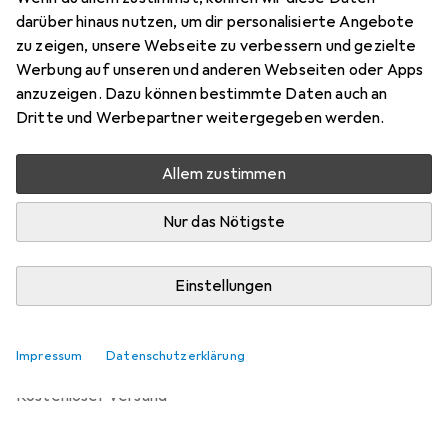
Preis in EUR inkl. MwSt.
darüber hinaus nutzen, um dir personalisierte Angebote
zu zeigen, unsere Webseite zu verbessern und gezielte
Bewertungen
Werbung auf unseren und anderen Webseiten oder Apps
anzuzeigen. Dazu können bestimmte Daten auch an
Dritte und Werbepartner weitergegeben werden.
Zwischen Mo, 14.9. und Sa, 26.9. geliefert
Allem zustimmen
Benachrichtigen, wenn schneller verfügbar
Nur das Nötigste
Lieferort angeben für genaue Lieferzeit
Einstellungen
In den Warenkorb
Vergleichen
Merken
Impressum
Datenschutzerklärung
kostenloser Versand