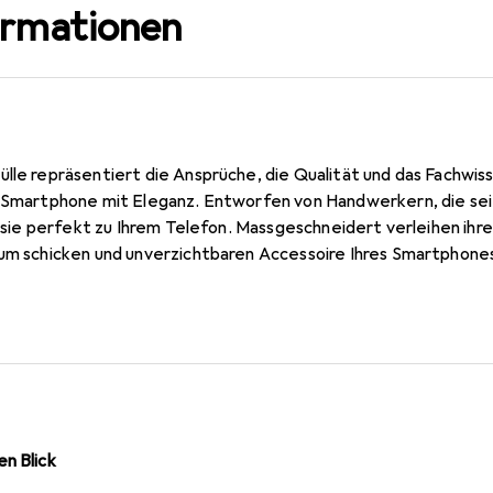
ormationen
ülle repräsentiert die Ansprüche, die Qualität und das Fachwi
r Smartphone mit Eleganz. Entworfen von Handwerkern, die sei
st sie perfekt zu Ihrem Telefon. Massgeschneidert verleihen ihr
zum schicken und unverzichtbaren Accessoire Ihres Smartphones
kte ist die Marke Noreve eine sichere Wahl für eine anspruchsv
n Blick