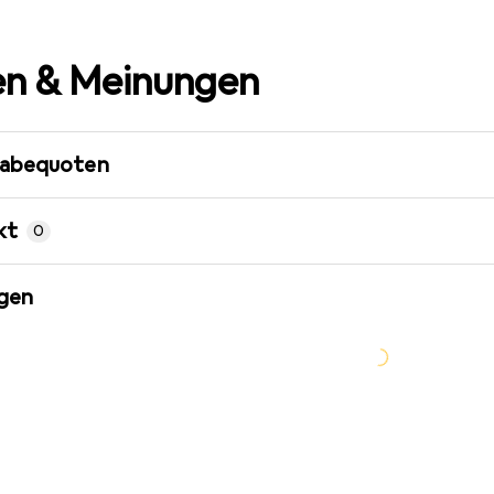
n & Meinungen
gabequoten
kt
0
gen