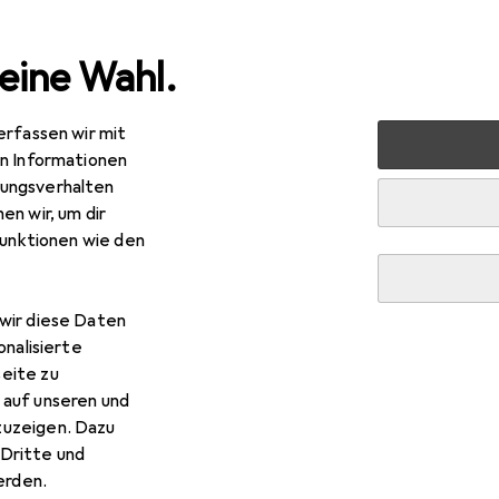
eine Wahl.
erfassen wir mit
s + Tablets
Smartphone Zubehör
Smartphone Schutz
en Informationen
ungsverhalten
en wir, um dir
funktionen wie den
wir diese Daten
onalisierte
eite zu
 auf unseren und
zuzeigen. Dazu
Dritte und
rden.