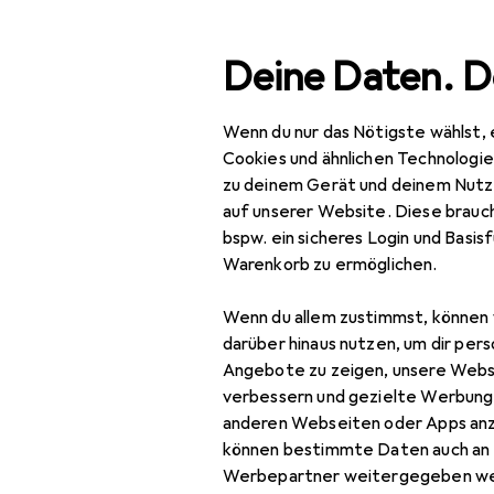
Suche
Deine Daten. D
Wenn du nur das Nötigste wählst, 
Navigation nach Kategorien
Gesamtsortiment
IT + Multimedia
Smartphone
Gesamtsortiment
Cookies und ähnlichen Technologi
zu deinem Gerät und deinem Nutz
IT + Multimedia
auf unserer Website. Diese brauch
bspw. ein sicheres Login und Basis
Smartphones +
Warenkorb zu ermöglichen.
Tablets
Wenn du allem zustimmst, können 
Smartphone
darüber hinaus nutzen, um dir pers
Zubehör
Angebote zu zeigen, unsere Webs
Smartphone Schutz
verbessern und gezielte Werbung
anderen Webseiten oder Apps an
Handykette
können bestimmte Daten auch an 
Werbepartner weitergegeben we
Smartphone Hülle