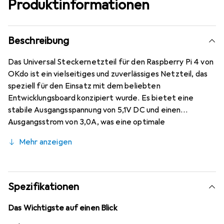
Produktinformationen
Beschreibung
Das Universal Steckernetzteil für den Raspberry Pi 4 von
OKdo ist ein vielseitiges und zuverlässiges Netzteil, das
speziell für den Einsatz mit dem beliebten
Entwicklungsboard konzipiert wurde. Es bietet eine
stabile Ausgangsspannung von 5,1V DC und einen
Ausgangsstrom von 3,0A, was eine optimale
Stromversorgung für den Raspberry Pi 4 gewährleistet.
Mehr anzeigen
Das integrierte Kabel mit USB Type C Stecker
ermöglicht eine einfache Verbindung, während die vier
austauschbaren Steckerköpfe den internationalen
Einsatz erleichtern. Das Netzteil ist für einen breiten
Spezifikationen
Eingangsspannungsbereich von 100 bis 240V AC
ausgelegt und verfügt über Schutzmechanismen wie
Das Wichtigste auf einen Blick
Überspannungs- und Überstromschutz, die eine sichere