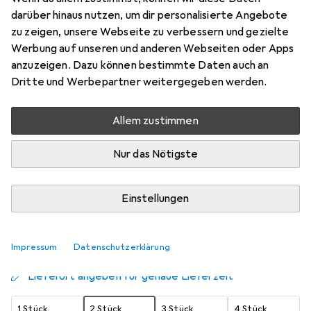
Raspberry Pi 4
darüber hinaus nutzen, um dir personalisierte Angebote
zu zeigen, unsere Webseite zu verbessern und gezielte
Preis in EUR inkl. MwSt.
Werbung auf unseren und anderen Webseiten oder Apps
anzuzeigen. Dazu können bestimmte Daten auch an
Schneller lieferbar
Dritte und Werbepartner weitergegeben werden.
Angebot für
EUR
12,66
Allem zustimmen
Marke
Bewertungen
Mehr von OKdo
52
Nur das Nötigste
Einstellungen
Zwischen Di, 18.8. und Do, 20.8. geliefert
Mehr als 10 Stück an Lager beim Lieferanten
Benachrichtigen, wenn schneller verfügbar
Impressum
Datenschutzerklärung
Lieferort angeben für genaue Lieferzeit
1 Stück
2 Stück
3 Stück
4 Stück