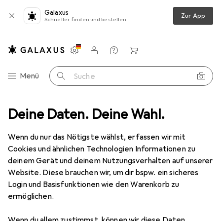
Galaxus
Zur App
Schneller finden und bestellen
Einstellungen
Kundenkonto
Vergleichslisten
Merklisten
Warenkorb
Navigation nach Kategorien
Menü
Suche
ungsboard + Kit
Deine Daten. Deine Wahl.
OKdo Universal Steckernetzteil für Raspberry Pi 4
Wenn du nur das Nötigste wählst, erfassen wir mit
Cookies und ähnlichen Technologien Informationen zu
5 Bilder
deinem Gerät und deinem Nutzungsverhalten auf unserer
Website. Diese brauchen wir, um dir bspw. ein sicheres
MENGENRABATT
Login und Basisfunktionen wie den Warenkorb zu
ermöglichen.
EUR
8,14
Spare
EUR
1,74
OKdo
Universal Steckernetzteil für
Wenn du allem zustimmst, können wir diese Daten