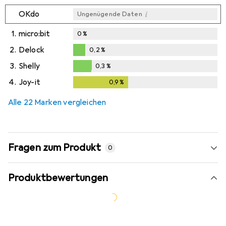
i
OKdo
Ungenügende Daten
1.
micro:bit
0
%
2.
Delock
0,2
%
0,2
%
3.
Shelly
0,3
%
0,3
%
4.
Joy-it
0,9
%
0,9
%
Alle 22 Marken vergleichen
Fragen zum Produkt
0
Produktbewertungen