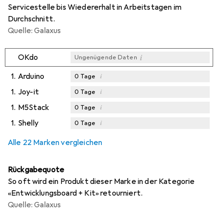
Servicestelle bis Wiedererhalt in Arbeitstagen im
Durchschnitt.
Quelle: Galaxus
i
OKdo
Ungenügende Daten
1.
Arduino
i
0
Tage
1.
Joy-it
i
0
Tage
1.
M5Stack
i
0
Tage
1.
Shelly
i
0
Tage
Alle 22 Marken vergleichen
Rückgabequote
So oft wird ein Produkt dieser Marke in der Kategorie
«Entwicklungsboard + Kit» retourniert.
Quelle: Galaxus