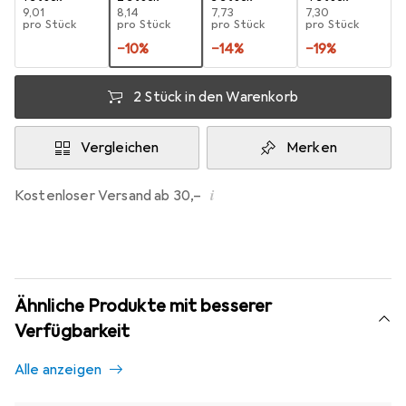
EUR
9,01
EUR
8,14
EUR
7,73
EUR
7,30
pro Stück
pro Stück
pro Stück
pro Stück
−
10
%
−
14
%
−
19
%
2 Stück in den Warenkorb
Vergleichen
Merken
i
Kostenloser Versand ab 30,–
Ähnliche Produkte mit besserer
Verfügbarkeit
Alle anzeigen