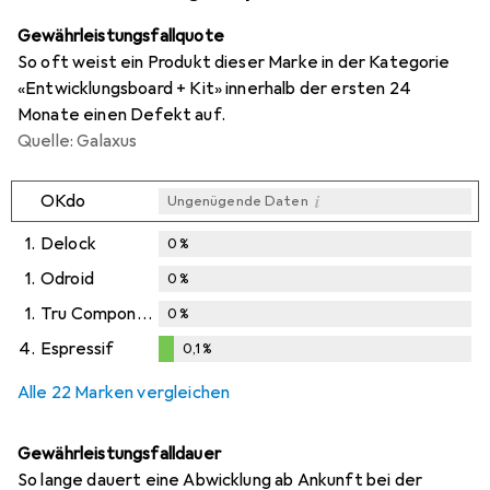
Gewährleistungsfallquote
So oft weist ein Produkt dieser Marke in der Kategorie
«Entwicklungsboard + Kit» innerhalb der ersten 24
Monate einen Defekt auf.
Quelle: Galaxus
i
OKdo
Ungenügende Daten
1.
Delock
0
%
1.
Odroid
0
%
1.
Tru Components
0
%
4.
Espressif
0,1
%
0,1
%
Alle 22 Marken vergleichen
Gewährleistungsfalldauer
So lange dauert eine Abwicklung ab Ankunft bei der