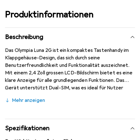
Produktinformationen
Beschreibung
Das Olympia Luna 2G ist ein kompaktes Tastenhandy im
Klappgehäuse-Design, das sich durch seine
Benutzerfreundlichkeit und Funktionalität auszeichnet.
Mit einem 2,4 Zoll grossen LCD-Bildschirm bietet es eine
klare Anzeige für alle grundlegenden Funktionen. Das
Gerät unterstützt Dual-SIM, was es ideal für Nutzer
macht, die berufliche und private Kontakte trennen
Mehr anzeigen
möchten. Die integrierte Bluetooth-Funktion ermöglicht
eine einfache Verbindung zu anderen Geräten, während
das FM-Radio für Unterhaltung sorgt. Mit einer
Akkukapazität von 600 mAh bietet das Luna 2G eine
Spezifikationen
beeindruckende Standby-Zeit von bis zu 350 Stunden,