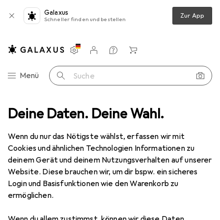
Galaxus
Zur App
Schneller finden und bestellen
Einstellungen
Kundenkonto
Vergleichslisten
Merklisten
Warenkorb
Navigation nach Kategorien
Menü
Suche
dia
Deine Daten. Deine Wahl.
Smartphones + Tablets
Tastenhandy
Olympia Luna 2G
Wenn du nur das Nötigste wählst, erfassen wir mit
Cookies und ähnlichen Technologien Informationen zu
8 Bilder
deinem Gerät und deinem Nutzungsverhalten auf unserer
Olympia
Luna 2G
Website. Diese brauchen wir, um dir bspw. ein sicheres
Login und Basisfunktionen wie den Warenkorb zu
2.40"
ermöglichen.
Marke
Bewertungen
Wenn du allem zustimmst, können wir diese Daten