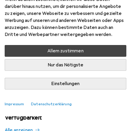
Mehr von Olympia
2
darüber hinaus nutzen, um dir personalisierte Angebote
zu zeigen, unsere Webseite zu verbessern und gezielte
Werbung auf unseren und anderen Webseiten oder Apps
Aktuell nicht lieferbar
anzuzeigen. Dazu können bestimmte Daten auch an
Dritte und Werbepartner weitergegeben werden.
Benachrichtigen, wenn lieferbar
Allem zustimmen
Vergleichen
Merken
Nur das Nötigste
i
Kostenloser Versand ab 30,–
Einstellungen
Impressum
Datenschutzerklärung
Ähnliche Produkte mit besserer
Verfügbarkeit
Alle anzeigen