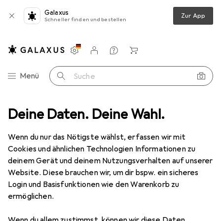
Galaxus
Zur App
Schneller finden und bestellen
Einstellungen
Kundenkonto
Vergleichslisten
Merklisten
Warenkorb
Navigation nach Kategorien
Menü
Suche
ehäuse
Deine Daten. Deine Wahl.
Phoenix Contact Fuse modular term block 28 A 500 V black
Wenn du nur das Nötigste wählst, erfassen wir mit
Cookies und ähnlichen Technologien Informationen zu
3 Bilder
deinem Gerät und deinem Nutzungsverhalten auf unserer
Website. Diese brauchen wir, um dir bspw. ein sicheres
EUR
1190,88
Login und Basisfunktionen wie den Warenkorb zu
Phoenix Contact
Fuse modular term
ermöglichen.
block 28 A 500 V black
Wenn du allem zustimmst, können wir diese Daten