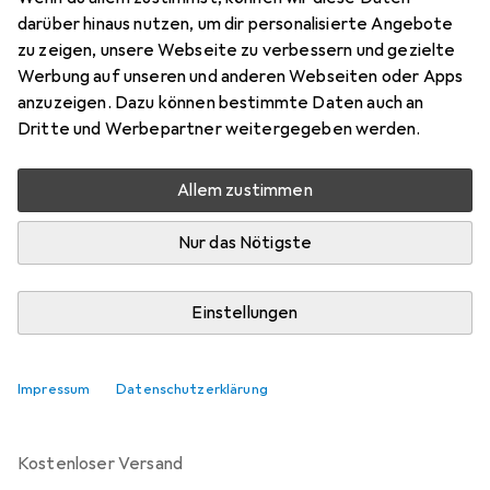
Preis in EUR inkl. MwSt.
darüber hinaus nutzen, um dir personalisierte Angebote
zu zeigen, unsere Webseite zu verbessern und gezielte
Bewertungen
Werbung auf unseren und anderen Webseiten oder Apps
anzuzeigen. Dazu können bestimmte Daten auch an
Dritte und Werbepartner weitergegeben werden.
Zwischen Do, 3.9. und Do, 10.9. geliefert
Allem zustimmen
Mehr als 10 Stück an Lager beim Lieferanten
Benachrichtigen, wenn schneller verfügbar
Nur das Nötigste
Lieferort angeben für genaue Lieferzeit
Einstellungen
In den Warenkorb
Impressum
Datenschutzerklärung
Vergleichen
Merken
kostenloser Versand