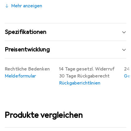
Betriebsspannung: 500 V
Mehr anzeigen
Anschlussart: Schrauben
Serie: UT 4-PE/L/HESILED 24 (5X20)
Spezifikationen
Preisentwicklung
Rechtliche Bedenken
14 Tage gesetzl. Widerruf
24 
Meldeformular
30 Tage Rückgaberecht
Gew
Rückgaberichtlinien
Produkte vergleichen