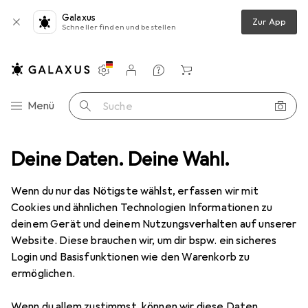
Galaxus
Zur App
Schneller finden und bestellen
Einstellungen
Kundenkonto
Vergleichslisten
Merklisten
Warenkorb
Navigation nach Kategorien
Menü
Suche
kabel + Stecker
Deine Daten. Deine Wahl.
Phoenix Contact RJ45 panel mounting frame, IP67
Wenn du nur das Nötigste wählst, erfassen wir mit
Cookies und ähnlichen Technologien Informationen zu
3 Bilder
deinem Gerät und deinem Nutzungsverhalten auf unserer
Phoenix Contact
RJ45 panel mounting
Website. Diese brauchen wir, um dir bspw. ein sicheres
frame, IP67
Login und Basisfunktionen wie den Warenkorb zu
ermöglichen.
Bewertungen
Wenn du allem zustimmst, können wir diese Daten