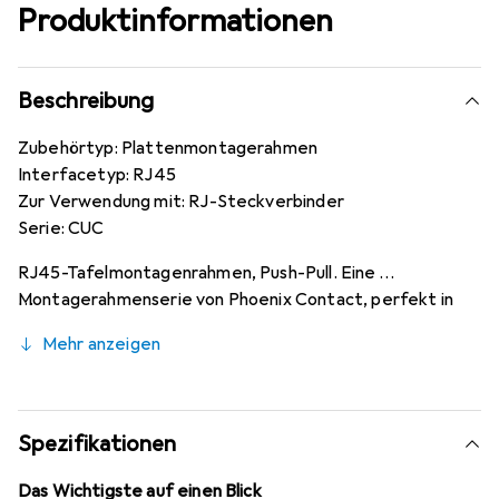
Produktinformationen
Beschreibung
Zubehörtyp: Plattenmontagerahmen
Interfacetyp: RJ45
Zur Verwendung mit: RJ-Steckverbinder
Serie: CUC
RJ45-Tafelmontagenrahmen, Push-Pull. Eine
Montagerahmenserie von Phoenix Contact, perfekt in
Situationen, in denen eine Druck-/Zugverriegelung
Mehr anzeigen
erforderlich ist. Jeder Rahmen verfügt über einen RJ45-
Anschluss und passt je nach Rahmen perfekt in
quadratische oder rechteckige Montageausschnitte. Alle
Modelle sind sehr zuverlässig und von ausgezeichneter
Spezifikationen
Qualität. Eigenschaften und Vorteile: Push-Pull-
Verriegelung, Befestigungsschrauben sind im
Das Wichtigste auf einen Blick