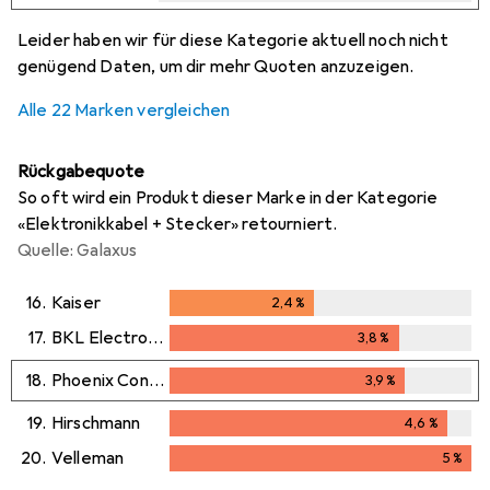
i
i
i
i
Ungenügende Daten
Ungenügende Daten
Ungenügende Daten
Ungenügende Daten
Leider haben wir für diese Kategorie aktuell noch nicht
genügend Daten, um dir mehr Quoten anzuzeigen.
Alle 22 Marken vergleichen
Rückgabequote
So oft wird ein Produkt dieser Marke in der Kategorie
«Elektronikkabel + Stecker» retourniert.
Quelle: Galaxus
16.
Kaiser
2,4
%
2,4
%
17.
BKL Electronic
3,8
%
3,8
%
18.
Phoenix Contact
3,9
%
3,9
%
19.
Hirschmann
4,6
%
4,6
%
20.
Velleman
5
%
5
%