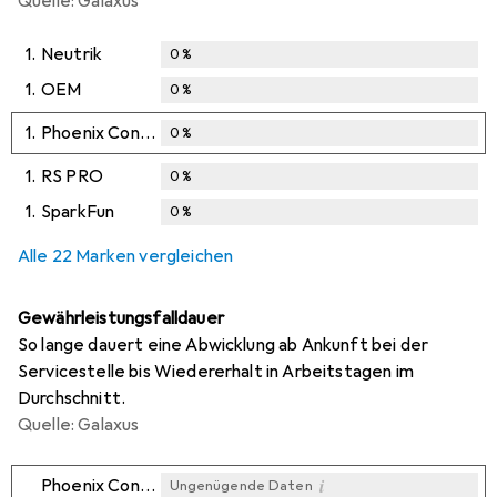
Quelle: Galaxus
1.
Neutrik
0
%
1.
OEM
0
%
1.
Phoenix Contact
0
%
1.
RS PRO
0
%
1.
SparkFun
0
%
Alle 22 Marken vergleichen
Gewährleistungsfalldauer
So lange dauert eine Abwicklung ab Ankunft bei der
Servicestelle bis Wiedererhalt in Arbeitstagen im
Durchschnitt.
Quelle: Galaxus
i
Phoenix Contact
Ungenügende Daten