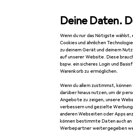
Suche
Deine Daten. D
Wenn du nur das Nötigste wählst, 
Navigation nach Kategorien
Gesamtsortiment
IT + Multimedia
Au
Gesamtsortiment
Cookies und ähnlichen Technologi
zu deinem Gerät und deinem Nutz
IT + Multimedia
auf unserer Website. Diese brauch
bspw. ein sicheres Login und Basis
Audio
Warenkorb zu ermöglichen.
Eventtechnik
Wenn du allem zustimmst, können 
Audio Racks + Cases
darüber hinaus nutzen, um dir pers
Angebote zu zeigen, unsere Webs
Effektgerät
verbessern und gezielte Werbung
anderen Webseiten oder Apps an
Hazer
können bestimmte Daten auch an 
Lichttechnik
Werbepartner weitergegeben we