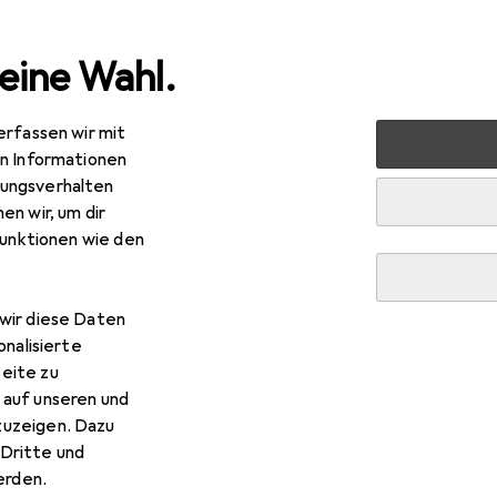
eine Wahl.
erfassen wir mit
dio
Eventtechnik
PA Lautsprecher
Power Dynamics 
en Informationen
ungsverhalten
en wir, um dir
funktionen wie den
wir diese Daten
onalisierte
eite zu
 auf unseren und
zuzeigen. Dazu
Dritte und
rden.