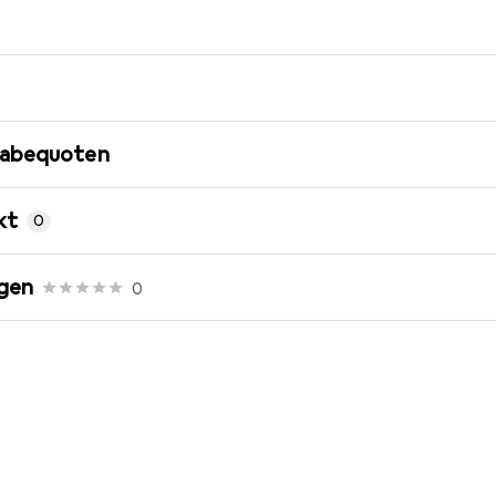
gabequoten
kt
0
gen
0