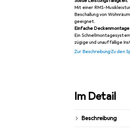
Solide Leistungsfähigkeit
Mit einer RMS-Musikleistu
Beschallung von Wohnräum
geeignet.
Einfache Deckenmontage
Ein Schnellmontagesystem 
zügige und unauffällige Ins
Zur Beschreibung
·
Zu den S
Im Detail
Beschreibung