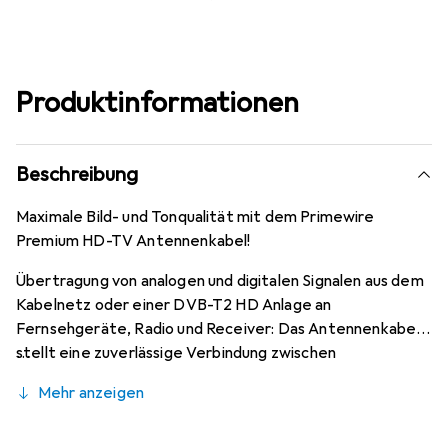
Produktinformationen
Beschreibung
Maximale Bild- und Tonqualität mit dem Primewire
Premium HD-TV Antennenkabel!
Übertragung von analogen und digitalen Signalen aus dem
Kabelnetz oder einer DVB-T2 HD Anlage an
Fernsehgeräte, Radio und Receiver: Das Antennenkabel
stellt eine zuverlässige Verbindung zwischen
Anschlussdose und Empfangsgerät her und ist speziell für
Mehr anzeigen
die neuesten Anforderungen des digitalen HD-
Fernsehzeitalters entwickelt worden. Durch eine