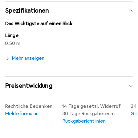
konsequente Weiterentwicklung der verbauten
Materialien (Stecker- sowie Kabelaufbau) weist das Kabel
Spezifikationen
verbesserte Signaleigenschaften, hohe Stabilität und
Passgenauigkeit auf.
Das Wichtigste auf einen Blick
Länge
0.50 m
Mehr anzeigen
Preisentwicklung
Rechtliche Bedenken
14 Tage gesetzl. Widerruf
24 
Meldeformular
30 Tage Rückgaberecht
Gew
Rückgaberichtlinien