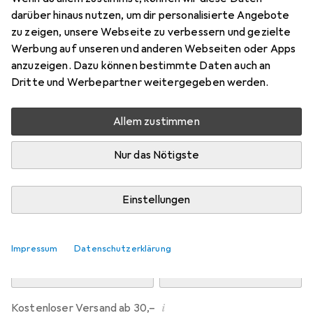
Preis in EUR inkl. MwSt.
darüber hinaus nutzen, um dir personalisierte Angebote
zu zeigen, unsere Webseite zu verbessern und gezielte
Marke
Bewertungen
Werbung auf unseren und anderen Webseiten oder Apps
Mehr von Primewire
1
anzuzeigen. Dazu können bestimmte Daten auch an
Dritte und Werbepartner weitergegeben werden.
Zwischen Do, 13.8. und Mi, 19.8. geliefert
Allem zustimmen
Mehr als 10 Stück an Lager beim Drittanbieter
Lieferort angeben für genaue Lieferzeit
Nur das Nötigste
i
Angebot von
Ganz Einfach GmbH
DE
Einstellungen
In den Warenkorb
Impressum
Datenschutzerklärung
Vergleichen
Merken
i
Kostenloser Versand ab 30,–