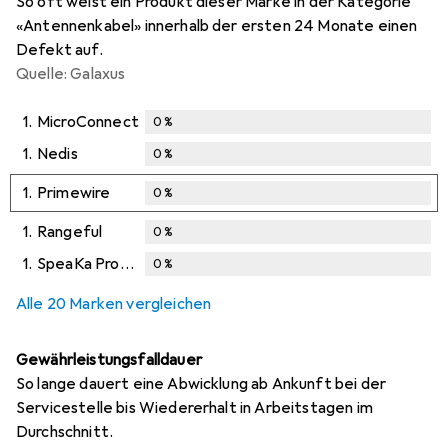
So oft weist ein Produkt dieser Marke in der Kategorie
«Antennenkabel» innerhalb der ersten 24 Monate einen
Defekt auf.
Quelle: Galaxus
1.
MicroConnect
0
%
1.
Nedis
0
%
1.
Primewire
0
%
1.
Rangeful
0
%
1.
SpeaKa Professional
0
%
Alle 20 Marken vergleichen
Gewährleistungsfalldauer
So lange dauert eine Abwicklung ab Ankunft bei der
Servicestelle bis Wiedererhalt in Arbeitstagen im
Durchschnitt.