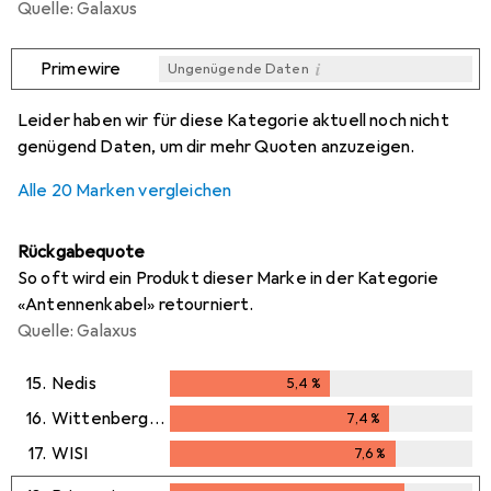
Quelle: Galaxus
i
Primewire
Ungenügende Daten
i
i
i
i
Ungenügende Daten
Ungenügende Daten
Ungenügende Daten
Ungenügende Daten
Leider haben wir für diese Kategorie aktuell noch nicht
genügend Daten, um dir mehr Quoten anzuzeigen.
Alle 20 Marken vergleichen
Rückgabequote
So oft wird ein Produkt dieser Marke in der Kategorie
«Antennenkabel» retourniert.
Quelle: Galaxus
15.
Nedis
5,4
%
5,4
%
16.
Wittenberg Antennen
7,4
%
7,4
%
17.
WISI
7,6
%
7,6
%