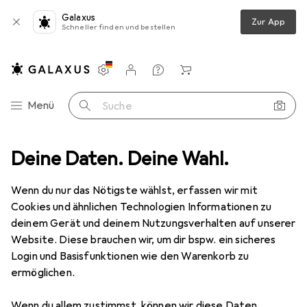
Galaxus
Zur App
Schneller finden und bestellen
Einstellungen
Kundenkonto
Vergleichslisten
Merklisten
Warenkorb
Navigation nach Kategorien
Menü
Suche
TV Empfangstechnik
Deine Daten. Deine Wahl.
Antennenkabel
Primewire Antennenkabel
Wenn du nur das Nötigste wählst, erfassen wir mit
Cookies und ähnlichen Technologien Informationen zu
7 Bilder
deinem Gerät und deinem Nutzungsverhalten auf unserer
Website. Diese brauchen wir, um dir bspw. ein sicheres
EUR
9,45
Login und Basisfunktionen wie den Warenkorb zu
Primewire
Antennenkabel
ermöglichen.
85 dB, Antennenkabel
Wenn du allem zustimmst, können wir diese Daten