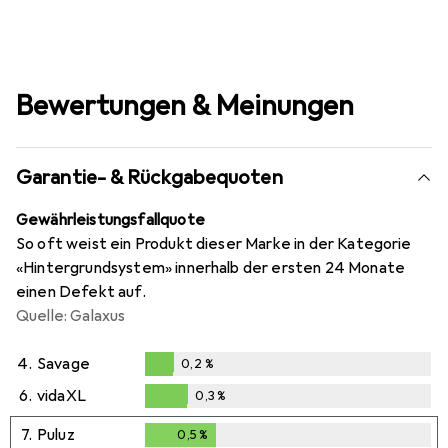
Bewertungen & Meinungen
Garantie- & Rückgabequoten
Gewährleistungsfallquote
So oft weist ein Produkt dieser Marke in der Kategorie
«Hintergrundsystem» innerhalb der ersten 24 Monate
einen Defekt auf.
Quelle: Galaxus
4.
Savage
0,2
%
0,2
%
6.
vidaXL
0,3
%
0,3
%
7.
Puluz
0,5
%
0,5
%