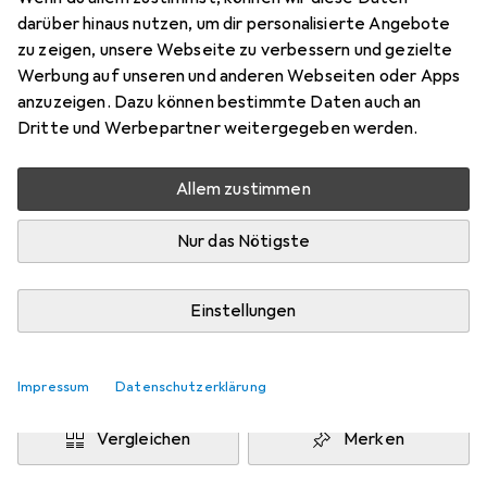
300 cm, 200 cm
darüber hinaus nutzen, um dir personalisierte Angebote
Preis in EUR inkl. MwSt.
zu zeigen, unsere Webseite zu verbessern und gezielte
Werbung auf unseren und anderen Webseiten oder Apps
Marke
Bewertungen
anzuzeigen. Dazu können bestimmte Daten auch an
Mehr von Puluz
24
Dritte und Werbepartner weitergegeben werden.
Allem zustimmen
Zwischen Mi, 19.8. und Sa, 22.8. geliefert
Mehr als 10 Stück an Lager beim Lieferanten
Nur das Nötigste
Benachrichtigen, wenn schneller verfügbar
Einstellungen
Lieferort angeben für genaue Lieferzeit
In den Warenkorb
Impressum
Datenschutzerklärung
Vergleichen
Merken