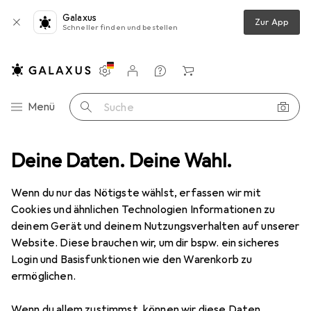
Galaxus
Zur App
Schneller finden und bestellen
Einstellungen
Kundenkonto
Vergleichslisten
Merklisten
Warenkorb
Navigation nach Kategorien
Menü
Suche
Deine Daten. Deine Wahl.
Hintergrundsystem
Puluz Green Screen Studio Hintergrund Kit
Wenn du nur das Nötigste wählst, erfassen wir mit
Cookies und ähnlichen Technologien Informationen zu
21 Bilder
deinem Gerät und deinem Nutzungsverhalten auf unserer
Website. Diese brauchen wir, um dir bspw. ein sicheres
EUR
73,52
Login und Basisfunktionen wie den Warenkorb zu
Puluz
Green Screen Studio
ermöglichen.
Hintergrund Kit
Wenn du allem zustimmst, können wir diese Daten