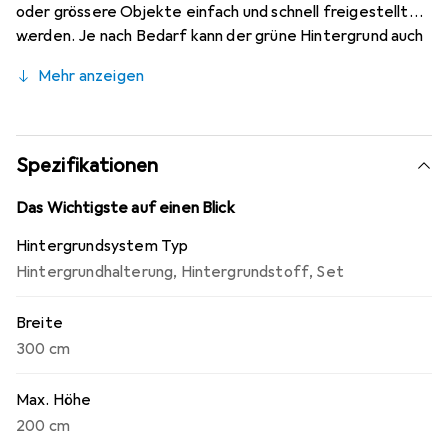
oder grössere Objekte einfach und schnell freigestellt
werden. Je nach Bedarf kann der grüne Hintergrund auch
durch einen blauen oder roten Stoff, der mitgeliefert ist,
Mehr anzeigen
ausgetauscht werden. Durch die sektionalen
Querstangen und faltbaren Stative kann das Studio
kompakt in der mitgelieferten Tragetasche verstaut
werden. Das Studio Hintergrund Kit von Puluz eignet sich
Spezifikationen
ideal für Ihren nächsten Live-Stream oder
Videoproduktion.
Das Wichtigste auf einen Blick
Hintergrundsystem Typ
Hintergrundhalterung
,
Hintergrundstoff
,
Set
Breite
300 cm
Max. Höhe
200 cm