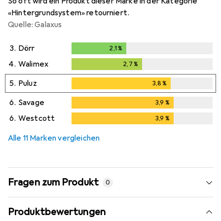
So oft wird ein Produkt dieser Marke in der Kategorie
«Hintergrundsystem» retourniert.
Quelle: Galaxus
3.
Dörr
2,1
%
2,1
%
4.
Walimex
2,7
%
2,7
%
5.
Puluz
3,8
%
3,8
%
6.
Savage
3,9
%
3,9
%
6.
Westcott
3,9
%
3,9
%
Alle 11 Marken vergleichen
Fragen zum Produkt
0
Produktbewertungen