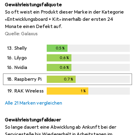
Gewährleistungsfallquote
So oft weist ein Produkt dieser Marke in der Kategorie
«Entwicklungsboard + Kit» innerhalb der ersten 24
Monate einen Defekt auf.
Quelle: Galaxus
13.
Shelly
0,5
%
0,5
%
16.
Lilygo
0,6
%
0,6
%
16.
Nvidia
0,6
%
0,6
%
18.
Raspberry Pi
0,7
%
0,7
%
19.
RAK Wireless
1
%
1
%
Alle 21 Marken vergleichen
Gewährleistungsfalldauer
So lange dauert eine Abwicklung ab Ankunft bei der
Servicestelle bis Wiedererhalt in Arbeitstagen im