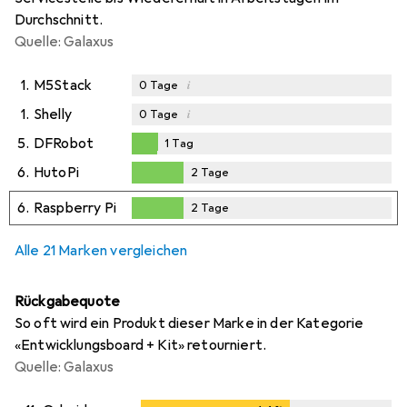
Durchschnitt.
Quelle: Galaxus
1.
M5Stack
i
0
Tage
1.
Shelly
i
0
Tage
5.
DFRobot
1
Tag
1
Tag
6.
HutoPi
2
Tage
2
Tage
6.
Raspberry Pi
2
Tage
2
Tage
Alle 21 Marken vergleichen
Rückgabequote
So oft wird ein Produkt dieser Marke in der Kategorie
«Entwicklungsboard + Kit» retourniert.
Quelle: Galaxus