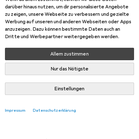
darüber hinaus nutzen, um dir personalisierte Angebote
Marke
Bewertungen
zu zeigen, unsere Webseite zu verbessern und gezielte
Mehr von Raspberry Pi
Werbung auf unseren und anderen Webseiten oder Apps
anzuzeigen. Dazu können bestimmte Daten auch an
Dritte und Werbepartner weitergegeben werden.
Mi, 12.8. geliefert
10 Stück an Lager beim Lieferanten
Allem zustimmen
Lieferort angeben für genaue Lieferzeit
Nur das Nötigste
In den Warenkorb
Einstellungen
Vergleichen
Merken
i
Kostenloser Versand ab 30,–
Impressum
Datenschutzerklärung