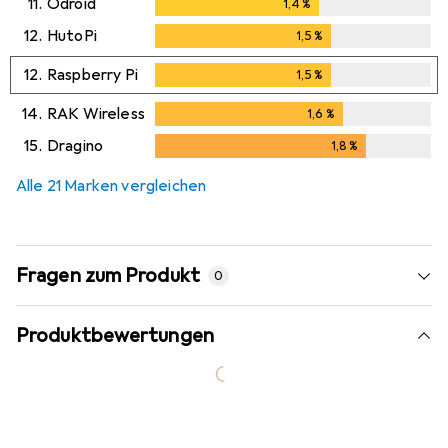
11.
Odroid
1,4
%
1,4
%
12.
HutoPi
1,5
%
1,5
%
12.
Raspberry Pi
1,5
%
1,5
%
14.
RAK Wireless
1,6
%
1,6
%
15.
Dragino
1,8
%
1,8
%
Alle 21 Marken vergleichen
Fragen zum Produkt
0
Produktbewertungen