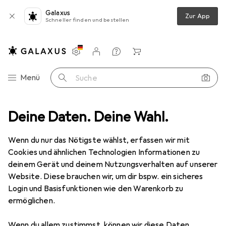
Galaxus
Zur App
Schneller finden und bestellen
Einstellungen
Kundenkonto
Vergleichslisten
Merklisten
Warenkorb
Navigation nach Kategorien
Menü
Suche
Elektrotechnik
Deine Daten. Deine Wahl.
Entwicklungsboard + Kit
Raspberry Pi RB-RS232
Wenn du nur das Nötigste wählst, erfassen wir mit
Cookies und ähnlichen Technologien Informationen zu
10 Bilder
deinem Gerät und deinem Nutzungsverhalten auf unserer
Website. Diese brauchen wir, um dir bspw. ein sicheres
EUR
15,87
Login und Basisfunktionen wie den Warenkorb zu
Raspberry Pi
RB-RS232
ermöglichen.
Preis in EUR inkl. MwSt.
Wenn du allem zustimmst, können wir diese Daten