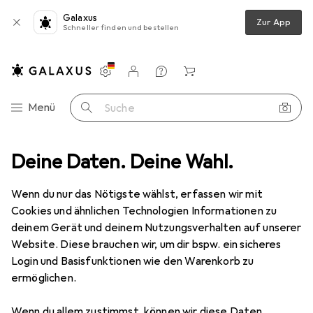
Galaxus
Zur App
Schneller finden und bestellen
Einstellungen
Kundenkonto
Vergleichslisten
Merklisten
Warenkorb
Navigation nach Kategorien
Menü
Suche
deo
Deine Daten. Deine Wahl.
Objektive + Filter
Objektivkonverter
Raynox DCR 732
Wenn du nur das Nötigste wählst, erfassen wir mit
Cookies und ähnlichen Technologien Informationen zu
2 Bilder
deinem Gerät und deinem Nutzungsverhalten auf unserer
Raynox
DCR 732
Website. Diese brauchen wir, um dir bspw. ein sicheres
Login und Basisfunktionen wie den Warenkorb zu
Weitwinkelkonverter, Universell
ermöglichen.
Marke
Bewertungen
Wenn du allem zustimmst, können wir diese Daten