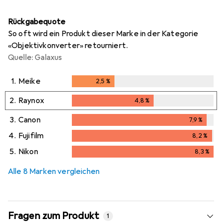
Rückgabequote
So oft wird ein Produkt dieser Marke in der Kategorie
«Objektivkonverter» retourniert.
Quelle: Galaxus
1.
Meike
2,5
%
2,5
%
2.
Raynox
4,8
%
4,8
%
3.
Canon
7,9
%
7,9
%
4.
Fujifilm
8,2
%
8,2
%
5.
Nikon
8,3
%
8,3
%
Alle 8 Marken vergleichen
Fragen zum Produkt
1