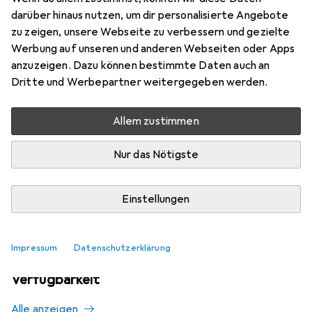
Mehr von Raynox
darüber hinaus nutzen, um dir personalisierte Angebote
zu zeigen, unsere Webseite zu verbessern und gezielte
Werbung auf unseren und anderen Webseiten oder Apps
Aktuell nicht lieferbar
anzuzeigen. Dazu können bestimmte Daten auch an
Dritte und Werbepartner weitergegeben werden.
Benachrichtigen, wenn lieferbar
Allem zustimmen
Vergleichen
Merken
Nur das Nötigste
i
Kostenloser Versand ab 30,–
Einstellungen
Impressum
Datenschutzerklärung
Ähnliche Produkte mit besserer
Verfügbarkeit
Alle anzeigen