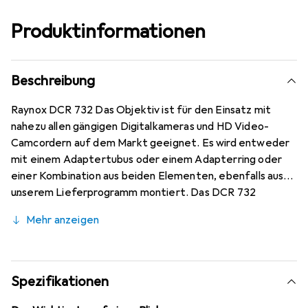
Produktinformationen
Beschreibung
Raynox DCR 732 Das Objektiv ist für den Einsatz mit
nahezu allen gängigen Digitalkameras und HD Video-
Camcordern auf dem Markt geeignet. Es wird entweder
mit einem Adaptertubus oder einem Adapterring oder
einer Kombination aus beiden Elementen, ebenfalls aus
unserem Lieferprogramm montiert. Das DCR 732
erweitert den Bildwinkel des kameraseitigen Objektivs
Mehr anzeigen
um 37%. Der DCR 732 wird mit 3 Adapterringen für
Filtergewinde 37mm, 43mm und 46mm geliefert.
Spezifikationen