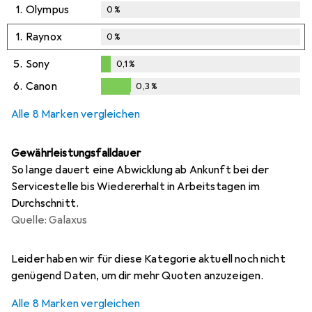
1.
Olympus
0
%
1.
Raynox
0
%
5.
Sony
0,1
%
0,1
%
6.
Canon
0,3
%
0,3
%
Alle 8 Marken vergleichen
Gewährleistungsfalldauer
So lange dauert eine Abwicklung ab Ankunft bei der
Servicestelle bis Wiedererhalt in Arbeitstagen im
Durchschnitt.
Quelle: Galaxus
i
i
i
i
i
Ungenügende Daten
Ungenügende Daten
Ungenügende Daten
Ungenügende Daten
Ungenügende Daten
Leider haben wir für diese Kategorie aktuell noch nicht
genügend Daten, um dir mehr Quoten anzuzeigen.
Alle 8 Marken vergleichen