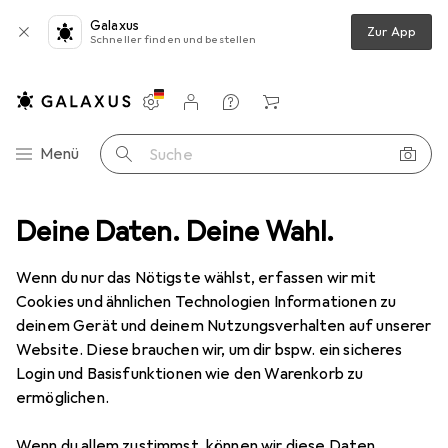
Galaxus
Zur App
Schneller finden und bestellen
Einstellungen
Kundenkonto
Vergleichslisten
Merklisten
Warenkorb
Navigation nach Kategorien
Menü
Suche
Deine Daten. Deine Wahl.
Objektive + Filter
Objektivkonverter
Raynox HD 5052PRO
Wenn du nur das Nötigste wählst, erfassen wir mit
Cookies und ähnlichen Technologien Informationen zu
4 Bilder
deinem Gerät und deinem Nutzungsverhalten auf unserer
Website. Diese brauchen wir, um dir bspw. ein sicheres
EUR
194,99
Login und Basisfunktionen wie den Warenkorb zu
Raynox
HD 5052PRO
ermöglichen.
Weitwinkelkonverter, Universell
Wenn du allem zustimmst, können wir diese Daten