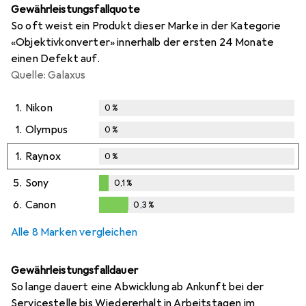
Gewährleistungsfallquote
So oft weist ein Produkt dieser Marke in der Kategorie
«Objektivkonverter» innerhalb der ersten 24 Monate
einen Defekt auf.
Quelle: Galaxus
1.
Nikon
0
%
1.
Olympus
0
%
1.
Raynox
0
%
5.
Sony
0,1
%
0,1
%
6.
Canon
0,3
%
0,3
%
Alle 8 Marken vergleichen
Gewährleistungsfalldauer
So lange dauert eine Abwicklung ab Ankunft bei der
Servicestelle bis Wiedererhalt in Arbeitstagen im