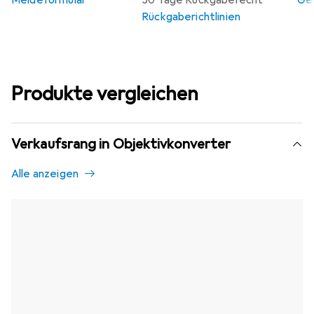
Meldeformular
30 Tage Rückgaberecht
Gew
Rückgaberichtlinien
Produkte vergleichen
Verkaufsrang in Objektivkonverter
Alle anzeigen