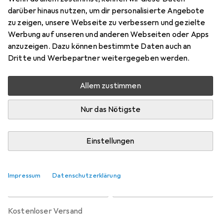
Preis in EUR inkl. MwSt.
darüber hinaus nutzen, um dir personalisierte Angebote
zu zeigen, unsere Webseite zu verbessern und gezielte
Marke
Bewertungen
Werbung auf unseren und anderen Webseiten oder Apps
Mehr von Raynox
1
anzuzeigen. Dazu können bestimmte Daten auch an
Dritte und Werbepartner weitergegeben werden.
Zwischen Di, 25.8. und Do, 27.8. geliefert
Allem zustimmen
1 Stück bestellt
Benachrichtigen, wenn schneller verfügbar
Nur das Nötigste
Lieferort angeben für genaue Lieferzeit
Einstellungen
In den Warenkorb
Impressum
Datenschutzerklärung
Vergleichen
Merken
kostenloser Versand