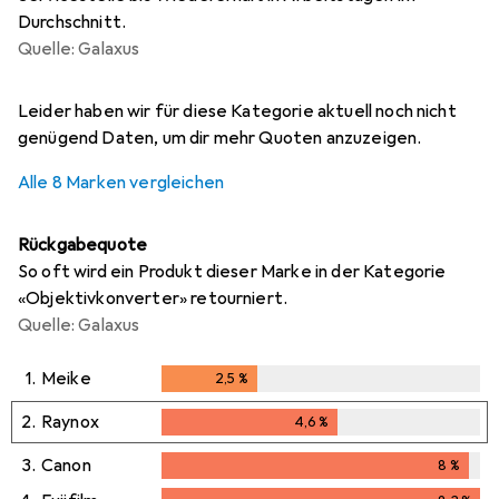
Durchschnitt.
Quelle: Galaxus
i
i
i
i
i
Ungenügende Daten
Ungenügende Daten
Ungenügende Daten
Ungenügende Daten
Ungenügende Daten
Leider haben wir für diese Kategorie aktuell noch nicht
genügend Daten, um dir mehr Quoten anzuzeigen.
Alle 8 Marken vergleichen
Rückgabequote
So oft wird ein Produkt dieser Marke in der Kategorie
«Objektivkonverter» retourniert.
Quelle: Galaxus
1.
Meike
2,5
%
2,5
%
2.
Raynox
4,6
%
4,6
%
3.
Canon
8
%
8
%