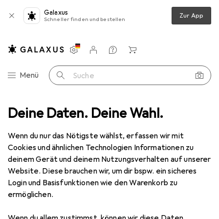
Galaxus
Zur App
Schneller finden und bestellen
Einstellungen
Kundenkonto
Vergleichslisten
Merklisten
Warenkorb
Navigation nach Kategorien
Menü
Suche
Streaming
Deine Daten. Deine Wahl.
Sound + Video
Mikrofon
RØDE VideoMic NTG
Wenn du nur das Nötigste wählst, erfassen wir mit
Cookies und ähnlichen Technologien Informationen zu
21 Bilder
deinem Gerät und deinem Nutzungsverhalten auf unserer
Website. Diese brauchen wir, um dir bspw. ein sicheres
EUR
209,–
Login und Basisfunktionen wie den Warenkorb zu
RØDE
VideoMic NTG
ermöglichen.
Preis in EUR inkl. MwSt.
Wenn du allem zustimmst, können wir diese Daten