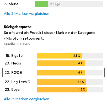
2
Tage
8.
Shure
2
Tage
2
Tage
Alle 31 Marken vergleichen
Rückgabequote
So oft wird ein Produkt dieser Marke in der Kategorie
«Mikrofon» retourniert.
Quelle: Galaxus
18.
Elgato
3,8
%
3,8
%
20.
Nedis
4
%
4
%
20.
RØDE
4
%
4
%
22.
Logitech G
4,1
%
4,1
%
23.
Boya
4,2
%
4,2
%
Alle 31 Marken vergleichen