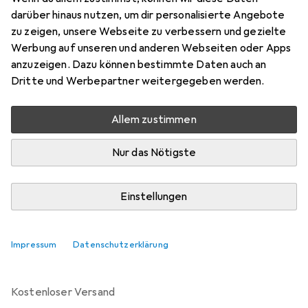
darüber hinaus nutzen, um dir personalisierte Angebote
Schneller lieferbar
zu zeigen, unsere Webseite zu verbessern und gezielte
Angebot für
EUR
240,43
Werbung auf unseren und anderen Webseiten oder Apps
anzuzeigen. Dazu können bestimmte Daten auch an
Marke
Bewertungen
Dritte und Werbepartner weitergegeben werden.
Mehr von RØDE
127
Allem zustimmen
Zwischen Do, 13.8. und Fr, 14.8. geliefert
Nur das Nötigste
Mehr als 10 Stück an Lager beim Lieferanten
Lieferort angeben für genaue Lieferzeit
Einstellungen
In den Warenkorb
Impressum
Datenschutzerklärung
Vergleichen
Merken
kostenloser Versand