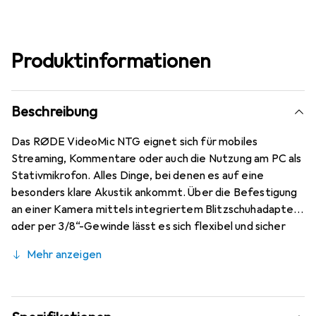
Produktinformationen
Beschreibung
Das RØDE VideoMic NTG eignet sich für mobiles
Streaming, Kommentare oder auch die Nutzung am PC als
Stativmikrofon. Alles Dinge, bei denen es auf eine
besonders klare Akustik ankommt. Über die Befestigung
an einer Kamera mittels integriertem Blitzschuhadapter
oder per 3/8“-Gewinde lässt es sich flexibel und sicher
montieren. Ein integierter Lautstärke-Drehregler dient
Mehr anzeigen
zur optimalen Anpassung an das nachfolgende Gerät. Die
Supernierencharakteristik mit hoher Richtwirkung nach
vorne erlaubt transparente, färbungsfreie Tonqualität
bei der Aufnahme von Videos oder Streams. Ein