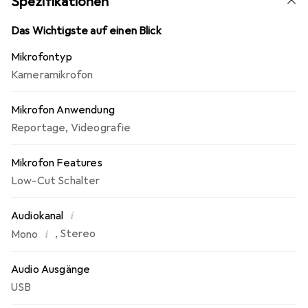
Spezifikationen
kompaktes und ultra-leichtes Aluminiumgehäuse sorgt
für hohen Komfort, auch bei längerer Nutzung.
Das Wichtigste auf einen Blick
Mikrofontyp
Kameramikrofon
Mikrofon Anwendung
Reportage
,
Videografie
Mikrofon Features
Low-Cut Schalter
i
Audiokanal
i
,
Stereo
Mono
Audio Ausgänge
USB