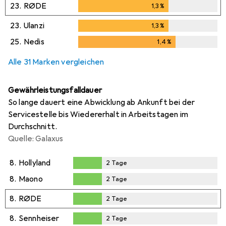
23.
RØDE
1,3
%
1,3
%
23.
Ulanzi
1,3
%
1,3
%
25.
Nedis
1,4
%
1,4
%
Alle 31 Marken vergleichen
Gewährleistungsfalldauer
So lange dauert eine Abwicklung ab Ankunft bei der
Servicestelle bis Wiedererhalt in Arbeitstagen im
Durchschnitt.
Quelle: Galaxus
8.
Hollyland
2
Tage
2
Tage
8.
Maono
2
Tage
2
Tage
8.
RØDE
2
Tage
2
Tage
8.
Sennheiser
2
Tage