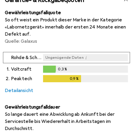
Garantie- & Rückgabequoten
Gewährleistungsfallquote
So oft weist ein Produkt dieser Marke in der Kategorie
«Labornetzgerät» innerhalb der ersten 24 Monate einen
Defekt auf.
Quelle: Galaxus
i
Rohde & Schwarz
Ungenügende Daten
1.
Voltcraft
0,3
%
0,3
%
2.
Peaktech
0,9
%
0,9
%
i
i
Ungenügende Daten
Ungenügende Daten
Detailansicht
Gewährleistungsfalldauer
So lange dauert eine Abwicklung ab Ankunft bei der
Servicestelle bis Wiedererhalt in Arbeitstagen im
Durchschnitt.