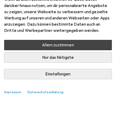
Preis in EUR inkl. MwSt.
darüber hinaus nutzen, um dir personalisierte Angebote
zu zeigen, unsere Webseite zu verbessern und gezielte
Marke
Bewertungen
Werbung auf unseren und anderen Webseiten oder Apps
Mehr von Rohde &
anzuzeigen. Dazu können bestimmte Daten auch an
Schwarz
Dritte und Werbepartner weitergegeben werden.
Allem zustimmen
Zwischen Fr, 14.8. und Di, 18.8. geliefert
Nur 3 Stück an Lager beim Lieferanten
Nur das Nötigste
Lieferort angeben für genaue Lieferzeit
In den Warenkorb
Einstellungen
Vergleichen
Merken
Impressum
Datenschutzerklärung
kostenloser Versand