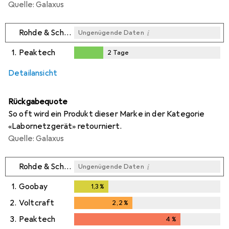
Quelle: Galaxus
i
Rohde & Schwarz
Ungenügende Daten
1.
Peaktech
2
Tage
i
i
i
Ungenügende Daten
Ungenügende Daten
Ungenügende Daten
2
Tage
Detailansicht
Rückgabequote
So oft wird ein Produkt dieser Marke in der Kategorie
«Labornetzgerät» retourniert.
Quelle: Galaxus
i
Rohde & Schwarz
Ungenügende Daten
1.
Goobay
1,3
%
1,3
%
2.
Voltcraft
2,2
%
2,2
%
3.
Peaktech
4
%
4
%