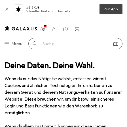
Galaxus
Zur App
Schneller finden und bestellen
Einstellungen
Kundenkonto
Vergleichslisten
Merklisten
Warenkorb
Navigation nach Kategorien
Menü
Suche
gerät
Deine Daten. Deine Wahl.
Rohde & Schwarz Two-channel power supply, 0 V to 20 V,ma
Wenn du nur das Nötigste wählst, erfassen wir mit
Cookies und ähnlichen Technologien Informationen zu
1 Bild
deinem Gerät und deinem Nutzungsverhalten auf unserer
EUR
4349,–
Website. Diese brauchen wir, um dir bspw. ein sicheres
Rohde & Schwarz
Two-channel power
Login und Basisfunktionen wie den Warenkorb zu
ermöglichen.
supply, 0 V to 20 V,ma
Wenn du allem zustimmst, können wir diese Daten