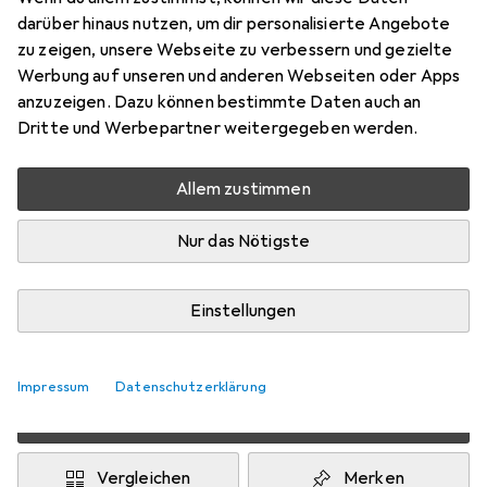
Preis in EUR inkl. MwSt.
darüber hinaus nutzen, um dir personalisierte Angebote
zu zeigen, unsere Webseite zu verbessern und gezielte
Marke
Bewertungen
Werbung auf unseren und anderen Webseiten oder Apps
Mehr von Cameo
anzuzeigen. Dazu können bestimmte Daten auch an
Dritte und Werbepartner weitergegeben werden.
Zwischen Di, 8.9. und Di, 22.9. geliefert
Allem zustimmen
Mehr als 10 Stück an Lager beim Drittanbieter
Benachrichtigen, wenn schneller verfügbar
Nur das Nötigste
Lieferort angeben für genaue Lieferzeit
Einstellungen
i
Angebot von
TRIKON
IT
Impressum
Datenschutzerklärung
In den Warenkorb
Vergleichen
Merken