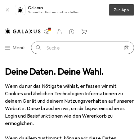
Galaxus
Zur App
Schneller finden und bestellen
Einstellungen
Kundenkonto
Vergleichslisten
Merklisten
Warenkorb
Navigation nach Kategorien
Menü
Suche
chnik
Deine Daten. Deine Wahl.
Lichttechnik
Scheinwerfer
ROOT® PAR BATTERY 5 x
Wenn du nur das Nötigste wählst, erfassen wir mit
Cookies und ähnlichen Technologien Informationen zu
10 Bilder
deinem Gerät und deinem Nutzungsverhalten auf unserer
Website. Diese brauchen wir, um dir bspw. ein sicheres
EUR
223,99
Login und Basisfunktionen wie den Warenkorb zu
ROOT® PAR BATTERY 5 x
ermöglichen.
4 W, LED
Wenn du allem zustimmst, können wir diese Daten