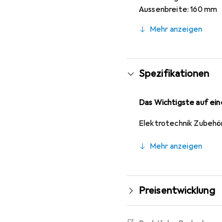
Aussenbreite: 160 mm
Aussenhöhe: 90 mm
Mehr anzeigen
IP-Schutzklasse: IP66
Farbe: Schwarz
Deckelfarbe: Schwarz
Mit Flansch: Nein
Spezifikationen
Abgeschirmt: Nein
Das Wichtigste auf eine
Elektrotechnik Zubehö
Mehr anzeigen
Preisentwicklung