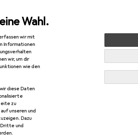
eine Wahl.
erfassen wir mit
obotik + Elektrotechnik
Elektronik
Elektronikzubehör +
en Informationen
ungsverhalten
en wir, um dir
funktionen wie den
wir diese Daten
onalisierte
eite zu
 auf unseren und
zuzeigen. Dazu
Dritte und
rden.