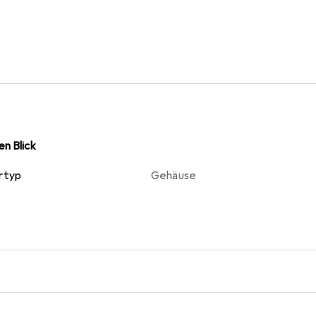
n Blick
rtyp
Gehäuse