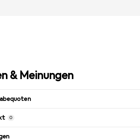
n & Meinungen
gabequoten
kt
0
gen