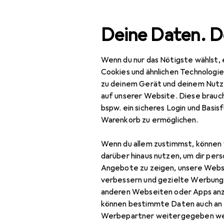
Suche
Deine Daten. D
Wenn du nur das Nötigste wählst, 
Navigation nach Kategorien
mtsortiment
IT + Multimedia
Drohnen + Elektronik
R
Gesamtsortiment
Cookies und ähnlichen Technologi
zu deinem Gerät und deinem Nutz
IT + Multimedia
auf unserer Website. Diese brauch
bspw. ein sicheres Login und Basis
Drohnen + Elektronik
Warenkorb zu ermöglichen.
Robotik +
Wenn du allem zustimmst, können 
Elektrotechnik
darüber hinaus nutzen, um dir pers
Elektronik
Angebote zu zeigen, unsere Webs
verbessern und gezielte Werbung
Elektronikkabel +
anderen Webseiten oder Apps an
Stecker
können bestimmte Daten auch an 
Werbepartner weitergegeben we
Elektronikmodul