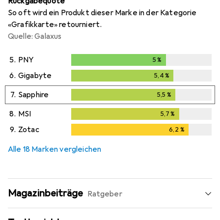
Rückgabequote
So oft wird ein Produkt dieser Marke in der Kategorie
«Grafikkarte» retourniert.
Quelle: Galaxus
5.
PNY
5
%
5
%
6.
Gigabyte
5,4
%
5,4
%
7.
Sapphire
5,5
%
5,5
%
8.
MSI
5,7
%
5,7
%
9.
Zotac
6,2
%
6,2
%
Alle 18 Marken vergleichen
Magazinbeiträge
Ratgeber