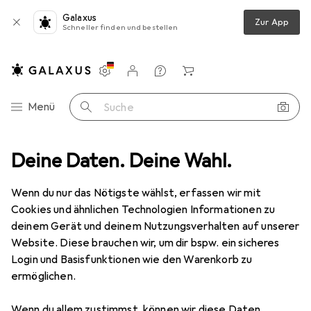
Galaxus
Zur App
Schneller finden und bestellen
Einstellungen
Kundenkonto
Vergleichslisten
Merklisten
Warenkorb
Navigation nach Kategorien
Menü
Suche
mponenten
Deine Daten. Deine Wahl.
Grafikkarte
Sapphire PULSE AMD Radeon RX 7600
Wenn du nur das Nötigste wählst, erfassen wir mit
Cookies und ähnlichen Technologien Informationen zu
9 Bilder
deinem Gerät und deinem Nutzungsverhalten auf unserer
Website. Diese brauchen wir, um dir bspw. ein sicheres
EUR
338,84
Login und Basisfunktionen wie den Warenkorb zu
Sapphire
PULSE AMD Radeon RX 7600
ermöglichen.
8 GB, GDDR6
Wenn du allem zustimmst, können wir diese Daten