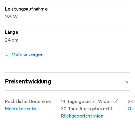
Leistungsaufnahme
185 W
Länge
24 cm
Mehr anzeigen
Preisentwicklung
Rechtliche Bedenken
14 Tage gesetzl. Widerruf
24 
Meldeformular
30 Tage Rückgaberecht
Gew
Rückgaberichtlinien