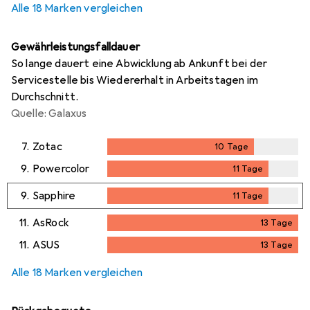
Alle 18 Marken vergleichen
Gewährleistungsfalldauer
So lange dauert eine Abwicklung ab Ankunft bei der
Servicestelle bis Wiedererhalt in Arbeitstagen im
Durchschnitt.
Quelle: Galaxus
7.
Zotac
10
Tage
10
Tage
9.
Powercolor
11
Tage
11
Tage
9.
Sapphire
11
Tage
11
Tage
11.
AsRock
13
Tage
13
Tage
11.
ASUS
13
Tage
13
Tage
Alle 18 Marken vergleichen