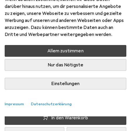
Preis in EUR inkl. MwSt.
darüber hinaus nutzen, um dir personalisierte Angebote
zu zeigen, unsere Webseite zu verbessern und gezielte
Schneller lieferbar
Werbung auf unseren und anderen Webseiten oder Apps
Angebot für
EUR
347,88
anzuzeigen. Dazu können bestimmte Daten auch an
Dritte und Werbepartner weitergegeben werden.
Marke
Bewertungen
Mehr von Sapphire
28
Allem zustimmen
Testberichte
Nur das Nötigste
Gut bei 2 Tests
Einstellungen
Zwischen Di, 11.8. und Do, 13.8. geliefert
Mehr als 10 Stück an Lager beim Lieferanten
Lieferort angeben für genaue Lieferzeit
Impressum
Datenschutzerklärung
In den Warenkorb