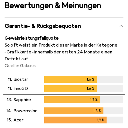
Bewertungen & Meinungen
Garantie- & Rückgabequoten
Gewährleistungsfallquote
So oft weist ein Produkt dieser Marke in der Kategorie
«Grafikkarte» innerhalb der ersten 24 Monate einen
Defekt auf.
Quelle: Galaxus
11.
Biostar
1,6
%
1,6
%
11.
Inno3D
1,6
%
1,6
%
13.
Sapphire
1,7
%
1,7
%
14.
Powercolor
1,8
%
1,8
%
15.
Acer
1,9
%
1,9
%