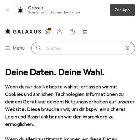
Galaxus
Zur App
Schneller finden und bestellen
Einstellungen
Kundenkonto
Vergleichslisten
Merklisten
Warenkorb
Navigation nach Kategorien
Menü
Suche
ter
Deine Daten. Deine Wahl.
Schneider Electric Black Bezel Orange Mushroom Latching Hea
Wenn du nur das Nötigste wählst, erfassen wir mit
Cookies und ähnlichen Technologien Informationen zu
2 Bilder
deinem Gerät und deinem Nutzungsverhalten auf unserer
Website. Diese brauchen wir, um dir bspw. ein sicheres
EUR
33,03
Login und Basisfunktionen wie den Warenkorb zu
Schneider Electric
Black Bezel Orange
ermöglichen.
Mushroom Latching Hea
Wenn du allem zustimmst, können wir diese Daten