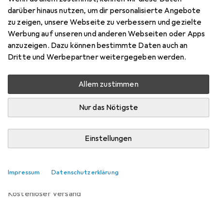
Preis in EUR inkl. MwSt.
darüber hinaus nutzen, um dir personalisierte Angebote
zu zeigen, unsere Webseite zu verbessern und gezielte
Bewertungen
Werbung auf unseren und anderen Webseiten oder Apps
anzuzeigen. Dazu können bestimmte Daten auch an
Dritte und Werbepartner weitergegeben werden.
Zwischen Do, 3.9. und Do, 10.9. geliefert
Allem zustimmen
Benachrichtigen, wenn schneller verfügbar
Nur das Nötigste
Lieferort angeben für genaue Lieferzeit
Einstellungen
In den Warenkorb
Vergleichen
Merken
Impressum
Datenschutzerklärung
kostenloser Versand