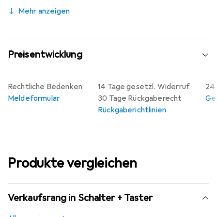
und Kreislaufwirtschaft erhalten, die Ihre
Mehr anzeigen
Nachhaltigkeitsziele unterstützen.
Preisentwicklung
Rechtliche Bedenken
14 Tage gesetzl. Widerruf
24 
Meldeformular
30 Tage Rückgaberecht
Gew
Rückgaberichtlinien
Produkte vergleichen
Verkaufsrang in Schalter + Taster