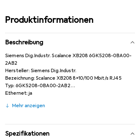
Produktinformationen
Beschreibung
Siemens Dig.Industr. Scalance XB208 6GK5208-0BA00-
2AB2
Hersteller: Siemens Dig.Industr.
Bezeichnung: Scalance XB208 8x10/100 Mbit/s RJ45
Typ: 6GK5208-0BA00-2AB2
Ethernet: ja
Anzahl der 10/100 Mbps RJ45-Ports: 8
Mehr anzeigen
Montageart: Hutschiene
Layer 2: ja
Layer 3: nein
Managebar: ja
Spezifikationen
Schutzart (IP): IP20