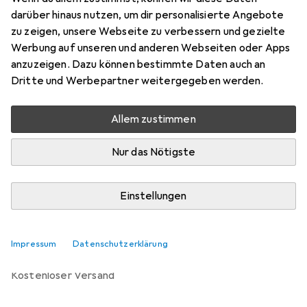
8 Ports
darüber hinaus nutzen, um dir personalisierte Angebote
Preis in EUR inkl. MwSt.
zu zeigen, unsere Webseite zu verbessern und gezielte
Werbung auf unseren und anderen Webseiten oder Apps
Marke
Bewertungen
anzuzeigen. Dazu können bestimmte Daten auch an
Mehr von Siemens
Dritte und Werbepartner weitergegeben werden.
Allem zustimmen
Zwischen Mo, 10.8. und Mi, 12.8. geliefert
Nur 1 Stück an Lager beim Lieferanten
Nur das Nötigste
Lieferort angeben für genaue Lieferzeit
Einstellungen
In den Warenkorb
Vergleichen
Merken
Impressum
Datenschutzerklärung
kostenloser Versand