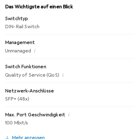
Höhe: 117 mm
Das Wichtigste auf einen Blick
Breite: 40 mm
Switchtyp
Tiefe: 109 mm
DIN-Rail Switch
Management
i
Unmanaged
Switch Funktionen
i
Quality of Service (QoS)
Netzwerk-Anschlüsse
SFP+ (48x)
i
Max. Port Geschwindigkeit
100 Mbit/s
Mehr anzeigen