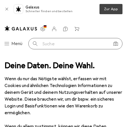
Galaxus
Zur App
Schneller finden und bestellen
Einstellungen
Kundenkonto
Vergleichslisten
Merklisten
Warenkorb
Navigation nach Kategorien
Menü
Suche
tzwerk Switch
Deine Daten. Deine Wahl.
Siemens ScalanceXB208 managable layer IE-Switch
Wenn du nur das Nötigste wählst, erfassen wir mit
Cookies und ähnlichen Technologien Informationen zu
7 Bilder
deinem Gerät und deinem Nutzungsverhalten auf unserer
Website. Diese brauchen wir, um dir bspw. ein sicheres
EUR
585,12
Login und Basisfunktionen wie den Warenkorb zu
Siemens
ScalanceXB208 managable
ermöglichen.
layer IE-Switch
Wenn du allem zustimmst, können wir diese Daten