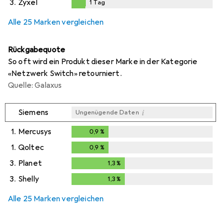
3.
Zyxel
1
Tag
1
Tag
Alle 25 Marken vergleichen
Rückgabequote
So oft wird ein Produkt dieser Marke in der Kategorie
«Netzwerk Switch» retourniert.
Quelle: Galaxus
i
Siemens
Ungenügende Daten
1.
Mercusys
0,9
%
0,9
%
1.
Qoltec
0,9
%
0,9
%
3.
Planet
1,3
%
1,3
%
3.
Shelly
1,3
%
1,3
%
Alle 25 Marken vergleichen