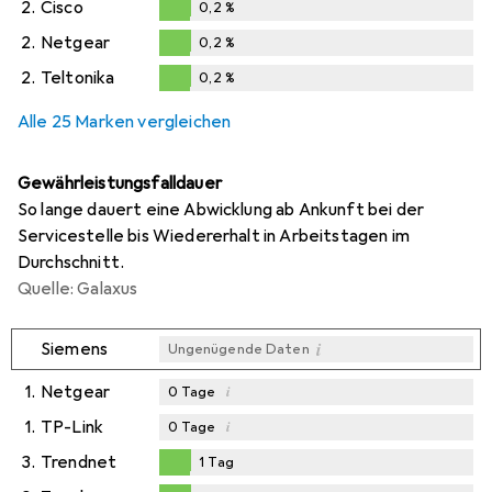
2.
Cisco
0,2
%
0,2
%
2.
Netgear
0,2
%
0,2
%
2.
Teltonika
0,2
%
0,2
%
Alle 25 Marken vergleichen
Gewährleistungsfalldauer
So lange dauert eine Abwicklung ab Ankunft bei der
Servicestelle bis Wiedererhalt in Arbeitstagen im
Durchschnitt.
Quelle: Galaxus
i
Siemens
Ungenügende Daten
1.
Netgear
i
0
Tage
1.
TP-Link
i
0
Tage
3.
Trendnet
1
Tag
1
Tag