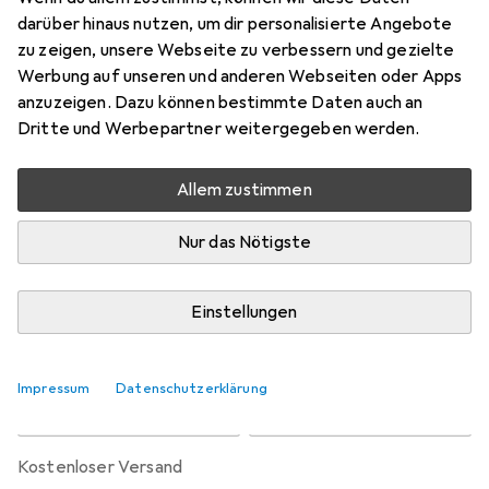
Preis in EUR inkl. MwSt.
darüber hinaus nutzen, um dir personalisierte Angebote
zu zeigen, unsere Webseite zu verbessern und gezielte
Marke
Bewertungen
Werbung auf unseren und anderen Webseiten oder Apps
Mehr von Silverstone
1
anzuzeigen. Dazu können bestimmte Daten auch an
Dritte und Werbepartner weitergegeben werden.
Zwischen Mi, 19.8. und Fr, 21.8. geliefert
Allem zustimmen
Nur 1 Stück an Lager beim Lieferanten
Benachrichtigen, wenn schneller verfügbar
Nur das Nötigste
Lieferort angeben für genaue Lieferzeit
Einstellungen
In den Warenkorb
Impressum
Datenschutzerklärung
Vergleichen
Merken
kostenloser Versand