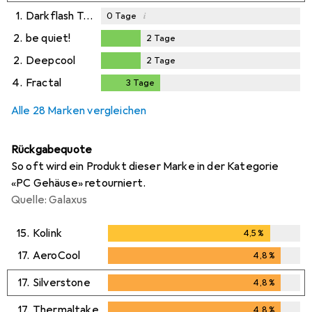
1.
Darkflash Tech
i
0
Tage
2.
be quiet!
2
Tage
2
Tage
2.
Deepcool
2
Tage
2
Tage
4.
Fractal
3
Tage
3
Tage
Alle 28 Marken vergleichen
Rückgabequote
So oft wird ein Produkt dieser Marke in der Kategorie
«PC Gehäuse» retourniert.
Quelle: Galaxus
15.
Kolink
4,5
%
4,5
%
17.
AeroCool
4,8
%
4,8
%
17.
Silverstone
4,8
%
4,8
%
17.
Thermaltake
4,8
%