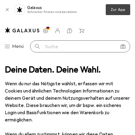
Galaxus
Zur App
Schneller finden und bestellen
Einstellungen
Kundenkonto
Vergleichslisten
Merklisten
Warenkorb
Navigation nach Kategorien
Menü
Suche
Komponenten
Deine Daten. Deine Wahl.
Gehäuse
PC Gehäuse
Silverstone RM23-502
Wenn du nur das Nötigste wählst, erfassen wir mit
Cookies und ähnlichen Technologien Informationen zu
22 Bilder
deinem Gerät und deinem Nutzungsverhalten auf unserer
Website. Diese brauchen wir, um dir bspw. ein sicheres
EUR
211,25
Login und Basisfunktionen wie den Warenkorb zu
Silverstone
RM23-502
ermöglichen.
ATX, mATX, Mini-ITX
Wenn du allem zustimmst, können wir diese Daten