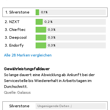
1.
Silverstone
0,1
%
0,1
%
2.
NZXT
0,2
%
0,2
%
3.
Chieftec
0,3
%
0,3
%
3.
Deepcool
0,3
%
0,3
%
3.
Endorfy
0,3
%
0,3
%
Alle 28 Marken vergleichen
Gewährleistungsfalldauer
So lange dauert eine Abwicklung ab Ankunft bei der
Servicestelle bis Wiedererhalt in Arbeitstagen im
Durchschnitt.
Quelle: Galaxus
i
Silverstone
Ungenügende Daten