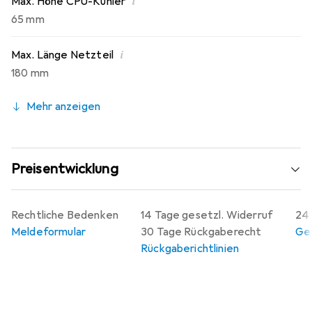
i
Max. Höhe CPU-Kühler
65 mm
i
Max. Länge Netzteil
180 mm
Mehr anzeigen
Preisentwicklung
Rechtliche Bedenken
14 Tage gesetzl. Widerruf
24 
Meldeformular
30 Tage Rückgaberecht
Gew
Rückgaberichtlinien