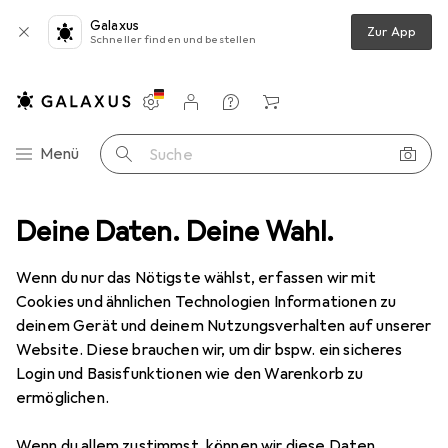
Galaxus
Zur App
Schneller finden und bestellen
Einstellungen
Kundenkonto
Vergleichslisten
Merklisten
Warenkorb
Navigation nach Kategorien
Menü
Suche
eografie
Deine Daten. Deine Wahl.
Video Zubehör
SmallHD Sonnenschutz der Serie 1300
Wenn du nur das Nötigste wählst, erfassen wir mit
Cookies und ähnlichen Technologien Informationen zu
1 Bild
deinem Gerät und deinem Nutzungsverhalten auf unserer
EUR
329,–
Website. Diese brauchen wir, um dir bspw. ein sicheres
SmallHD
Sonnenschutz der Serie 1300
Login und Basisfunktionen wie den Warenkorb zu
ermöglichen.
Monitor Zubehör
Wenn du allem zustimmst, können wir diese Daten
Preis in EUR inkl. MwSt.