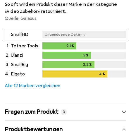
So oft wird ein Produkt dieser Marke in der Kategorie
«Video Zubehör» retourniert.
Quelle: Galaxus
i
SmallHD
Ungenügende Daten
1.
Tether Tools
2,1
%
2,1
%
2.
Ulanzi
3
%
3
%
3.
SmallRig
3,2
%
3,2
%
4.
Elgato
4
%
4
%
Alle 12 Marken vergleichen
Fragen zum Produkt
0
Produktbewertungen