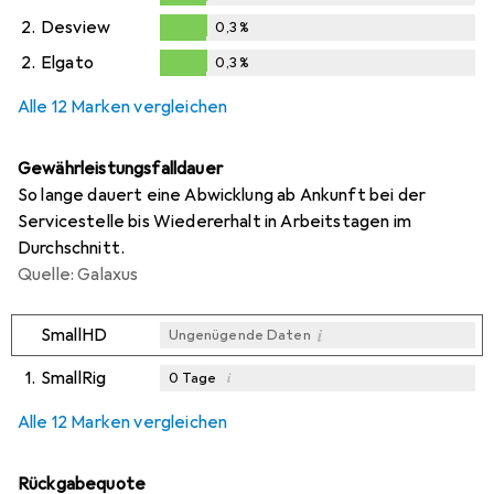
0,3
%
2.
Desview
0,3
%
0,3
%
2.
Elgato
0,3
%
0,3
%
Alle 12 Marken vergleichen
Gewährleistungsfalldauer
So lange dauert eine Abwicklung ab Ankunft bei der
Servicestelle bis Wiedererhalt in Arbeitstagen im
Durchschnitt.
Quelle: Galaxus
i
SmallHD
Ungenügende Daten
1.
SmallRig
i
0
Tage
i
i
i
Ungenügende Daten
Ungenügende Daten
Ungenügende Daten
Alle 12 Marken vergleichen
Rückgabequote