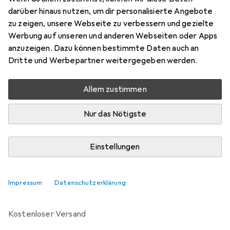
darüber hinaus nutzen, um dir personalisierte Angebote
zu zeigen, unsere Webseite zu verbessern und gezielte
Marke
Bewertungen
Werbung auf unseren und anderen Webseiten oder Apps
Mehr von SmallHD
anzuzeigen. Dazu können bestimmte Daten auch an
Dritte und Werbepartner weitergegeben werden.
Zwischen Mi, 19.8. und Mi, 26.8. geliefert
Nur 1 Stück an Lager beim Lieferanten
Allem zustimmen
Benachrichtigen, wenn schneller verfügbar
Nur das Nötigste
Lieferort angeben für genaue Lieferzeit
Einstellungen
In den Warenkorb
Impressum
Datenschutzerklärung
Vergleichen
Merken
kostenloser Versand