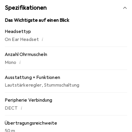
hinausgeht.
Spezifikationen
Das Wichtigste auf einen Blick
Headsettyp
i
On Ear Headset
Anzahl Ohrmuscheln
i
Mono
Ausstattung + Funktionen
Lautstärkeregler
,
Stummschaltung
Peripherie Verbindung
i
DECT
Übertragungsreichweite
50 m