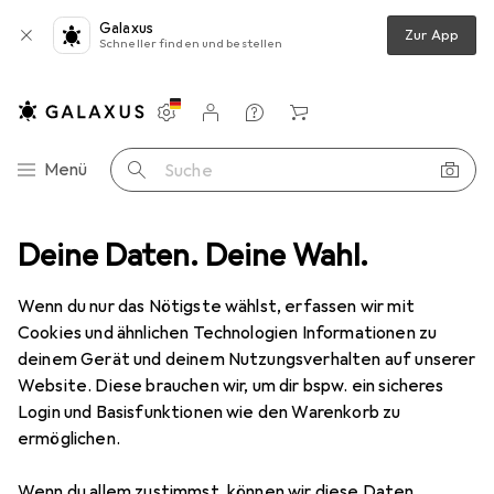
Galaxus
Zur App
Schneller finden und bestellen
Einstellungen
Kundenkonto
Vergleichslisten
Merklisten
Warenkorb
Navigation nach Kategorien
Menü
Suche
e
Deine Daten. Deine Wahl.
Videokonferenz + Telefonie
Office Headset
Snom A190
Wenn du nur das Nötigste wählst, erfassen wir mit
Cookies und ähnlichen Technologien Informationen zu
11 Bilder
deinem Gerät und deinem Nutzungsverhalten auf unserer
Website. Diese brauchen wir, um dir bspw. ein sicheres
EUR
103,85
Login und Basisfunktionen wie den Warenkorb zu
Snom
A190
ermöglichen.
Kabellos
Wenn du allem zustimmst, können wir diese Daten