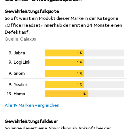
Gewährleistungsfallquote
So oft weist ein Produkt dieser Marke in der Kategorie
«Office Headset» innerhalb der ersten 24 Monate einen
Defekt auf.
Quelle: Galaxus
9.
Jabra
1
%
1
%
9.
LogiLink
1
%
1
%
9.
Snom
1
%
1
%
9.
Yealink
1
%
1
%
13.
Hama
1,1
%
1,1
%
Alle 19 Marken vergleichen
Gewährleistungsfalldauer
So lange dauert eine Abwicklung ab Ankunft bei der