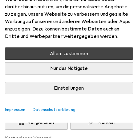
Preis in EUR inkl. MwSt.
darüber hinaus nutzen, um dir personalisierte Angebote
zu zeigen, unsere Webseite zu verbessern und gezielte
Schneller lieferbar
Werbung auf unseren und anderen Webseiten oder Apps
Angebot für
EUR
124,95
anzuzeigen. Dazu können bestimmte Daten auch an
Dritte und Werbepartner weitergegeben werden.
Marke
Bewertungen
Mehr von Snom
1
Allem zustimmen
Nur das Nötigste
Zwischen Mo, 10.8. und Mi, 12.8. geliefert
Nur 1 Stück an Lager beim Lieferanten
Einstellungen
Lieferort angeben für genaue Lieferzeit
In den Warenkorb
Impressum
Datenschutzerklärung
Vergleichen
Merken