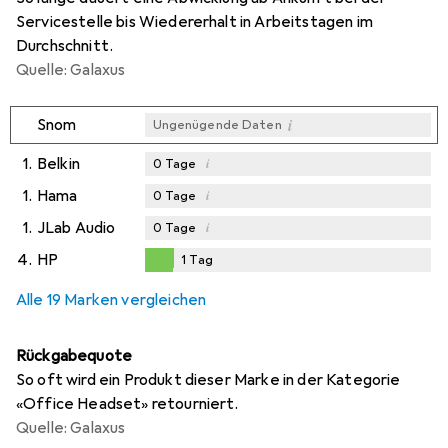
Servicestelle bis Wiedererhalt in Arbeitstagen im
Durchschnitt.
Quelle: Galaxus
i
Snom
Ungenügende Daten
1.
Belkin
i
0
Tage
1.
Hama
i
0
Tage
1.
JLab Audio
i
0
Tage
4.
HP
1
Tag
1
Tag
Alle 19 Marken vergleichen
Rückgabequote
So oft wird ein Produkt dieser Marke in der Kategorie
«Office Headset» retourniert.
Quelle: Galaxus