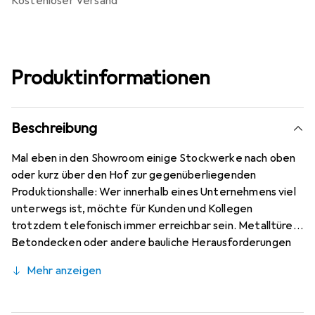
kostenloser Versand
Produktinformationen
Beschreibung
Mal eben in den Showroom einige Stockwerke nach oben
oder kurz über den Hof zur gegenüberliegenden
Produktionshalle: Wer innerhalb eines Unternehmens viel
unterwegs ist, möchte für Kunden und Kollegen
trotzdem telefonisch immer erreichbar sein. Metalltüren,
Betondecken oder andere bauliche Herausforderungen
dürfen die Übertragungsqualität dabei selbstverständlich
Mehr anzeigen
nicht beeinträchtigen. Mitarbeiter, die darüber hinaus die
Hände frei haben wollen oder müssen, sind auf eine
Lösung angewiesen, die über schnurlose IP-Telefone weit