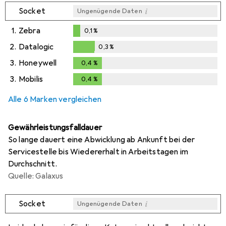
i
Socket
Ungenügende Daten
1.
Zebra
0,1
%
0,1
%
2.
Datalogic
0,3
%
0,3
%
3.
Honeywell
0,4
%
0,4
%
3.
Mobilis
0,4
%
0,4
%
Alle 6 Marken vergleichen
Gewährleistungsfalldauer
So lange dauert eine Abwicklung ab Ankunft bei der
Servicestelle bis Wiedererhalt in Arbeitstagen im
Durchschnitt.
Quelle: Galaxus
i
Socket
Ungenügende Daten
i
i
i
i
Ungenügende Daten
Ungenügende Daten
Ungenügende Daten
Ungenügende Daten