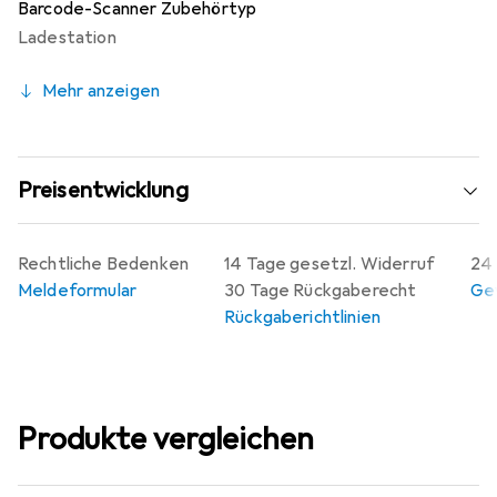
Barcode-Scanner Zubehörtyp
zusätzlich erleichtert. Die Ladeschale kann flexibel auf
Ladestation
einem Tisch oder an der Wand montiert werden, um den
individuellen Bedürfnissen gerecht zu werden.
Mehr anzeigen
Preisentwicklung
Rechtliche Bedenken
14 Tage gesetzl. Widerruf
24 
Meldeformular
30 Tage Rückgaberecht
Gew
Rückgaberichtlinien
Produkte vergleichen