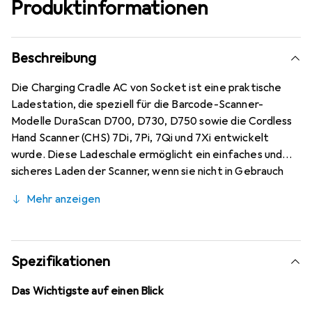
Produktinformationen
Beschreibung
Die Charging Cradle AC von Socket ist eine praktische
Ladestation, die speziell für die Barcode-Scanner-
Modelle DuraScan D700, D730, D750 sowie die Cordless
Hand Scanner (CHS) 7Di, 7Pi, 7Qi und 7Xi entwickelt
wurde. Diese Ladeschale ermöglicht ein einfaches und
sicheres Laden der Scanner, wenn sie nicht in Gebrauch
sind. Sie ist sowohl für stationäre als auch mobile
Mehr anzeigen
Umgebungen geeignet und bietet eine
Sicherheitsverriegelung, die den Scanner während des
Ladevorgangs an seinem Platz hält. Das moderne Floating
Charge System sorgt dafür, dass der Ladevorgang
Spezifikationen
automatisch beginnt, sobald der Scanner in die
Ladeschale gelegt wird. Eine LED-Anzeige signalisiert die
Das Wichtigste auf einen Blick
Betriebsbereitschaft der Ladeschale, was die Nutzung