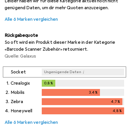
Leider haben wir für diese Kategorie aktuell noch nicht
genügend Daten, um dir mehr Quoten anzuzeigen.
Alle 6 Marken vergleichen
Rückgabequote
So oft wird ein Produkt dieser Marke in der Kategorie
«Barcode Scanner Zubehör» retourniert.
Quelle: Galaxus
i
Socket
Ungenügende Daten
1.
Crealogix
0,8
%
0,8
%
2.
Mobilis
3,4
%
3,4
%
3.
Zebra
4,7
%
4,7
%
4.
Honeywell
4,8
%
4,8
%
Alle 6 Marken vergleichen