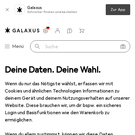
Galaxus
Zur App
Schneller finden und bestellen
Einstellungen
Kundenkonto
Vergleichslisten
Merklisten
Warenkorb
Navigation nach Kategorien
Menü
Suche
Scannen
Deine Daten. Deine Wahl.
Barcode Scanner Zubehör
Socket Charging Cradle Ac
Wenn du nur das Nötigste wählst, erfassen wir mit
Cookies und ähnlichen Technologien Informationen zu
3 Bilder
deinem Gerät und deinem Nutzungsverhalten auf unserer
Website. Diese brauchen wir, um dir bspw. ein sicheres
EUR
88,10
Login und Basisfunktionen wie den Warenkorb zu
Socket
Charging Cradle Ac
ermöglichen.
Preis in EUR inkl. MwSt.
Wenn du allem zustimmst, können wir diese Daten