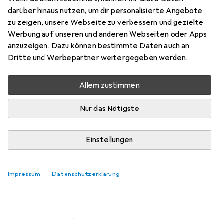
darüber hinaus nutzen, um dir personalisierte Angebote
Marke
Bewertungen
zu zeigen, unsere Webseite zu verbessern und gezielte
Mehr von Socket
Werbung auf unseren und anderen Webseiten oder Apps
anzuzeigen. Dazu können bestimmte Daten auch an
Dritte und Werbepartner weitergegeben werden.
Zwischen Di, 11.8. und Do, 13.8. geliefert
9 Stück an Lager beim Lieferanten
Allem zustimmen
Lieferort angeben für genaue Lieferzeit
Nur das Nötigste
In den Warenkorb
Einstellungen
Vergleichen
Merken
kostenloser Versand
Impressum
Datenschutzerklärung